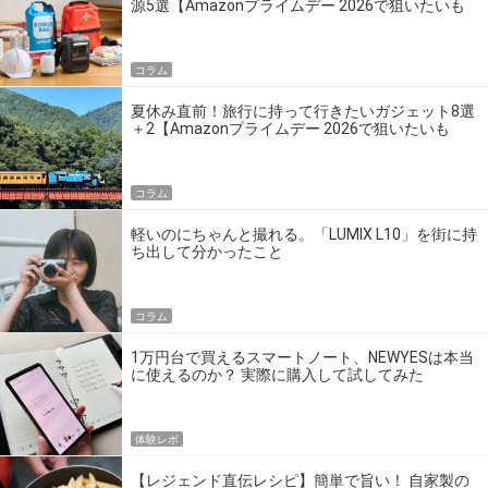
源5選【Amazonプライムデー 2026で狙いたいも
の】
コラム
夏休み直前！旅行に持って行きたいガジェット8選
＋2【Amazonプライムデー 2026で狙いたいも
の】
コラム
軽いのにちゃんと撮れる。「LUMIX L10」を街に持
ち出して分かったこと
コラム
1万円台で買えるスマートノート、NEWYESは本当
に使えるのか？ 実際に購入して試してみた
体験レポ
【レジェンド直伝レシピ】簡単で旨い！ 自家製の