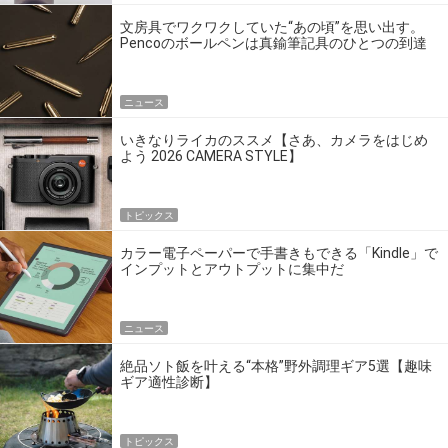
文房具でワクワクしていた“あの頃”を思い出す。
Pencoのボールペンは真鍮筆記具のひとつの到達
点だ
ニュース
いきなりライカのススメ【さあ、カメラをはじめ
よう 2026 CAMERA STYLE】
トピックス
カラー電子ペーパーで手書きもできる「Kindle」で
インプットとアウトプットに集中だ
ニュース
絶品ソト飯を叶える“本格”野外調理ギア5選【趣味
ギア適性診断】
トピックス