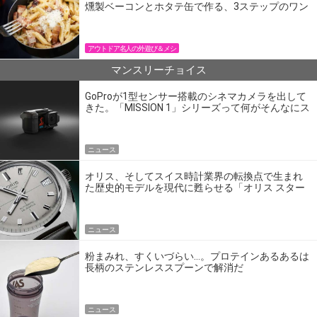
燻製ベーコンとホタテ缶で作る、3ステップのワン
パン飯
アウトドア名人の外遊び＆メシ
マンスリーチョイス
GoProが1型センサー搭載のシネマカメラを出して
きた。「MISSION 1」シリーズって何がそんなにス
ゴいの？
ニュース
オリス、そしてスイス時計業界の転換点で生まれ
た歴史的モデルを現代に甦らせる「オリス スター
エディション」
ニュース
粉まみれ、すくいづらい…。プロテインあるあるは
長柄のステンレススプーンで解消だ
ニュース