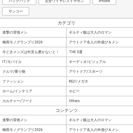
バックパック
完全ワイヤレスイヤホン
iPhone
サンコー
カテゴリ
進撃の背徳メシ
ギルティ飯は大人のロマン
梅雨モノグランプリ2026
アウトドア名人の外遊び＆メシ
今どきメンズは外見も磨かないと！
THE 5選
IT/モバイル
オーディオ/ビジュアル
クルマ/乗り物
アウトドア/スポーツ
ファッション
時計/メガネ
ホーム/インテリア
ホビー
カルチャー/フード
Others
コンテンツ
進撃の背徳メシ
ギルティ飯は大人のロマン
梅雨モノグランプリ2026
アウトドア名人の外遊び＆メシ