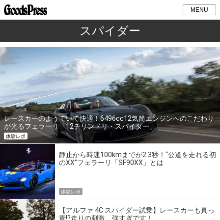
MENU
スパイダー
レースカーのようでいて快適！6496cc12気筒エンジンへのこだわり
が光るフェラーリ「12チリンドリ・スパイダー」
体験レポ
静止から時速100kmまでが2.3秒！“公道を走れる初
のXX”フェラーリ「SF90XX」とは
体験レポ
【アルファ 4C スパイダー試乗】レースカーも真っ
青!?走りの刺激、強すぎです！