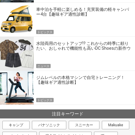
車中泊を手軽に楽しめる！充実装備の軽キャンパ
ー4台【趣味ギア適性診断】
トピックス
水陸両用のセットアップ!? これからの時季に頼り
たい、おしゃれで機能性も高いDC Shoesの新作ウ
エア
ニュース
ジムレベルの本格マシンで自宅トレーニング！
【趣味ギア適性診断】
トピックス
注目キーワード
キャンプ
パナソニック
スニーカー
Makuake