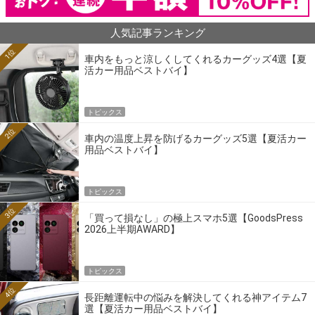
人気記事ランキング
1位
車内をもっと涼しくしてくれるカーグッズ4選【夏
活カー用品ベストバイ】
トピックス
2位
車内の温度上昇を防げるカーグッズ5選【夏活カー
用品ベストバイ】
トピックス
3位
「買って損なし」の極上スマホ5選【GoodsPress
2026上半期AWARD】
トピックス
4位
長距離運転中の悩みを解決してくれる神アイテム7
選【夏活カー用品ベストバイ】