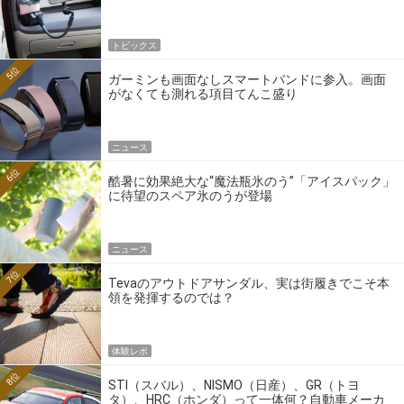
トピックス
5位
ガーミンも画面なしスマートバンドに参入。画面
がなくても測れる項目てんこ盛り
ニュース
6位
酷暑に効果絶大な“魔法瓶氷のう”「アイスパック」
に待望のスペア氷のうが登場
ニュース
7位
Tevaのアウトドアサンダル、実は街履きでこそ本
領を発揮するのでは？
体験レポ
8位
STI（スバル）、NISMO（日産）、GR（トヨ
タ）、HRC（ホンダ）って一体何？自動車メーカ