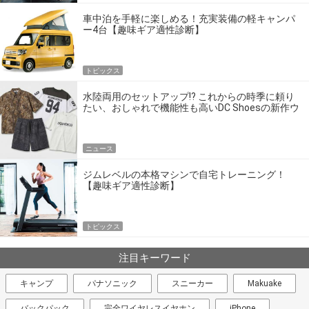
車中泊を手軽に楽しめる！充実装備の軽キャンパ
ー4台【趣味ギア適性診断】
トピックス
水陸両用のセットアップ!? これからの時季に頼り
たい、おしゃれで機能性も高いDC Shoesの新作ウ
エア
ニュース
ジムレベルの本格マシンで自宅トレーニング！
【趣味ギア適性診断】
トピックス
注目キーワード
キャンプ
パナソニック
スニーカー
Makuake
バックパック
完全ワイヤレスイヤホン
iPhone