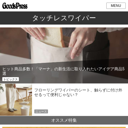
MENU
タッチレスワイパー
ヒット商品多数！「マーナ」の新生活に取り入れたいアイデア商品5
選
トピックス
フローリングワイパーのシート、触らずに付け外
せるって便利じゃない？
ニュース
オススメ特集