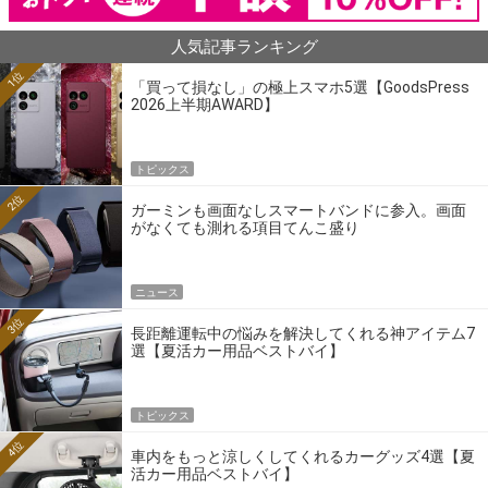
人気記事ランキング
1位
「買って損なし」の極上スマホ5選【GoodsPress
2026上半期AWARD】
トピックス
2位
ガーミンも画面なしスマートバンドに参入。画面
がなくても測れる項目てんこ盛り
ニュース
3位
長距離運転中の悩みを解決してくれる神アイテム7
選【夏活カー用品ベストバイ】
トピックス
4位
車内をもっと涼しくしてくれるカーグッズ4選【夏
活カー用品ベストバイ】