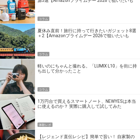
源5選【Amazonプライムデー 2026で狙いたいも
の】
コラム
夏休み直前！旅行に持って行きたいガジェット8選
＋2【Amazonプライムデー 2026で狙いたいも
の】
コラム
軽いのにちゃんと撮れる。「LUMIX L10」を街に持
ち出して分かったこと
コラム
1万円台で買えるスマートノート、NEWYESは本当
に使えるのか？ 実際に購入して試してみた
体験レポ
【レジェンド直伝レシピ】簡単で旨い！ 自家製の