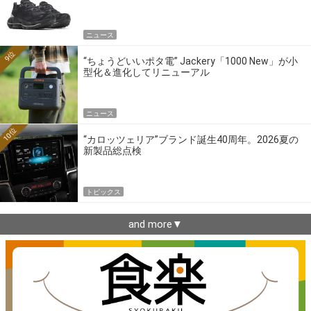
ニュース
9位
“ちょうどいいポタ電” Jackery「1000 New」が小
型化＆進化してリニューアル
ニュース
10位
“カロッツェリア”ブランド誕生40周年。2026夏の
新製品総点検
トピックス
and more▼