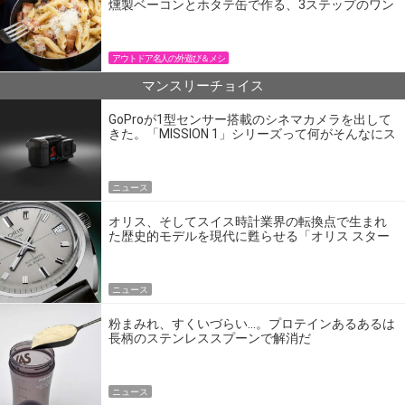
燻製ベーコンとホタテ缶で作る、3ステップのワン
パン飯
アウトドア名人の外遊び＆メシ
マンスリーチョイス
GoProが1型センサー搭載のシネマカメラを出して
きた。「MISSION 1」シリーズって何がそんなにス
ゴいの？
ニュース
オリス、そしてスイス時計業界の転換点で生まれ
た歴史的モデルを現代に甦らせる「オリス スター
エディション」
ニュース
粉まみれ、すくいづらい…。プロテインあるあるは
長柄のステンレススプーンで解消だ
ニュース