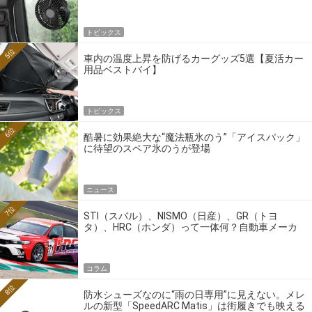
トピックス
5位
車内の温度上昇を防げるカーグッズ5選【夏活カー
用品ベストバイ】
トピックス
6位
酷暑に効果絶大な“魔法瓶氷のう”「アイスパック」
に待望のスペア氷のうが登場
ニュース
7位
STI（スバル）、NISMO（日産）、GR（トヨ
タ）、HRC（ホンダ）って一体何？自動車メーカ
ーの4大ワークスブランドを探る
コラム
8位
防水シューズなのに“雨の日専用”に見えない。メレ
ルの新型「SpeedARC Matis」は街履きでも映える