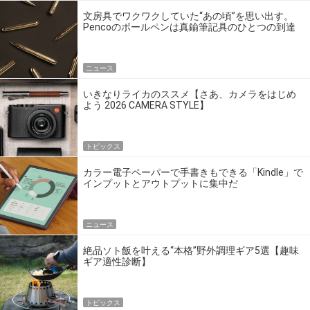
文房具でワクワクしていた“あの頃”を思い出す。
Pencoのボールペンは真鍮筆記具のひとつの到達
点だ
ニュース
いきなりライカのススメ【さあ、カメラをはじめ
よう 2026 CAMERA STYLE】
トピックス
カラー電子ペーパーで手書きもできる「Kindle」で
インプットとアウトプットに集中だ
ニュース
絶品ソト飯を叶える“本格”野外調理ギア5選【趣味
ギア適性診断】
トピックス