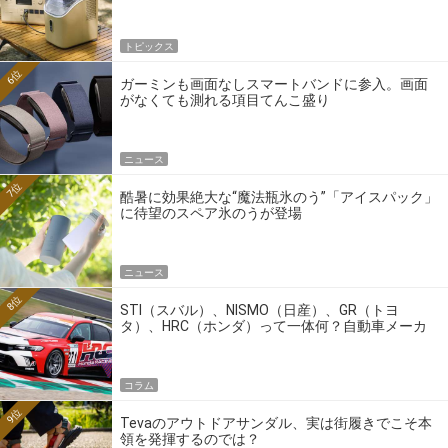
トピックス
6位
ガーミンも画面なしスマートバンドに参入。画面
がなくても測れる項目てんこ盛り
ニュース
7位
酷暑に効果絶大な“魔法瓶氷のう”「アイスパック」
に待望のスペア氷のうが登場
ニュース
8位
STI（スバル）、NISMO（日産）、GR（トヨ
タ）、HRC（ホンダ）って一体何？自動車メーカ
ーの4大ワークスブランドを探る
コラム
9位
Tevaのアウトドアサンダル、実は街履きでこそ本
領を発揮するのでは？