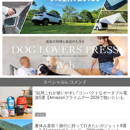
スペシャルレコメンド
“結局これが使いやすい”コンパクトなポータブル電
源5選【Amazonプライムデー 2026で狙いたいも
の】
コラム
夏休み直前！旅行に持って行きたいガジェット8選