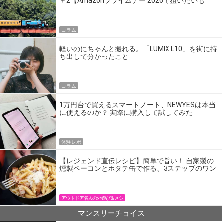
＋2【Amazonプライムデー 2026で狙いたいも
の】
コラム
軽いのにちゃんと撮れる。「LUMIX L10」を街に持
ち出して分かったこと
コラム
1万円台で買えるスマートノート、NEWYESは本当
に使えるのか？ 実際に購入して試してみた
体験レポ
【レジェンド直伝レシピ】簡単で旨い！ 自家製の
燻製ベーコンとホタテ缶で作る、3ステップのワン
パン飯
アウトドア名人の外遊び＆メシ
マンスリーチョイス