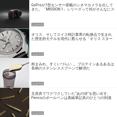
GoProが1型センサー搭載のシネマカメラを出して
きた。「MISSION 1」シリーズって何がそんなにス
ゴいの？
ニュース
オリス、そしてスイス時計業界の転換点で生まれ
た歴史的モデルを現代に甦らせる「オリス スター
エディション」
ニュース
粉まみれ、すくいづらい…。プロテインあるあるは
長柄のステンレススプーンで解消だ
ニュース
文房具でワクワクしていた“あの頃”を思い出す。
Pencoのボールペンは真鍮筆記具のひとつの到達
点だ
ニュース