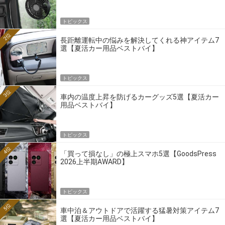
トピックス
2位
長距離運転中の悩みを解決してくれる神アイテム7
選【夏活カー用品ベストバイ】
トピックス
3位
車内の温度上昇を防げるカーグッズ5選【夏活カー
用品ベストバイ】
トピックス
4位
「買って損なし」の極上スマホ5選【GoodsPress
2026上半期AWARD】
トピックス
5位
車中泊＆アウトドアで活躍する猛暑対策アイテム7
選【夏活カー用品ベストバイ】