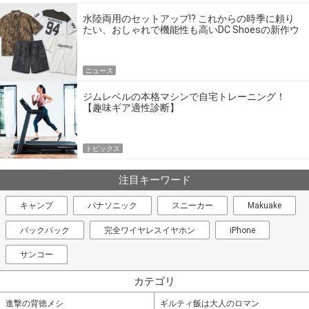
水陸両用のセットアップ!? これからの時季に頼り
たい、おしゃれで機能性も高いDC Shoesの新作ウ
エア
ニュース
ジムレベルの本格マシンで自宅トレーニング！
【趣味ギア適性診断】
トピックス
注目キーワード
キャンプ
パナソニック
スニーカー
Makuake
バックパック
完全ワイヤレスイヤホン
iPhone
サンコー
カテゴリ
進撃の背徳メシ
ギルティ飯は大人のロマン