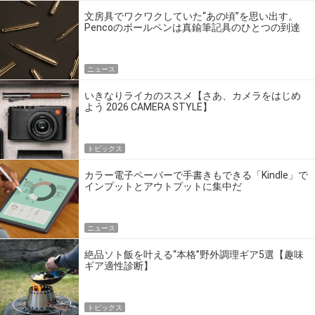
文房具でワクワクしていた“あの頃”を思い出す。
Pencoのボールペンは真鍮筆記具のひとつの到達
点だ
ニュース
いきなりライカのススメ【さあ、カメラをはじめ
よう 2026 CAMERA STYLE】
トピックス
カラー電子ペーパーで手書きもできる「Kindle」で
インプットとアウトプットに集中だ
ニュース
絶品ソト飯を叶える“本格”野外調理ギア5選【趣味
ギア適性診断】
トピックス