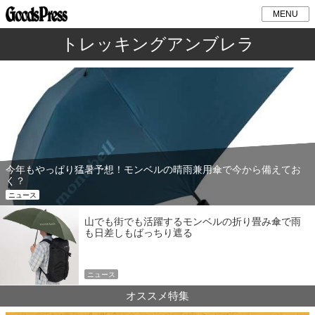
MENU
トレッキングアンブレラ
今年もやっぱり猛暑予想！モンベルの晴雨兼用傘で今から備えてお
く？
ニュース
山でも街でも活躍するモンベルの折り畳み傘で雨
も日差しもばっちり遮る
ニュース
オススメ特集