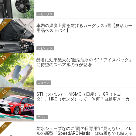
トピックス
5位
車内の温度上昇を防げるカーグッズ5選【夏活カー
用品ベストバイ】
トピックス
6位
酷暑に効果絶大な“魔法瓶氷のう”「アイスパック」
に待望のスペア氷のうが登場
ニュース
7位
STI（スバル）、NISMO（日産）、GR（トヨ
タ）、HRC（ホンダ）って一体何？自動車メーカ
ーの4大ワークスブランドを探る
コラム
8位
防水シューズなのに“雨の日専用”に見えない。メレ
ルの新型「SpeedARC Matis」は街履きでも映える