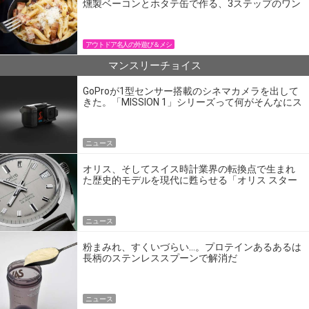
燻製ベーコンとホタテ缶で作る、3ステップのワン
パン飯
アウトドア名人の外遊び＆メシ
マンスリーチョイス
GoProが1型センサー搭載のシネマカメラを出して
きた。「MISSION 1」シリーズって何がそんなにス
ゴいの？
ニュース
オリス、そしてスイス時計業界の転換点で生まれ
た歴史的モデルを現代に甦らせる「オリス スター
エディション」
ニュース
粉まみれ、すくいづらい…。プロテインあるあるは
長柄のステンレススプーンで解消だ
ニュース