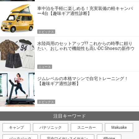
車中泊を手軽に楽しめる！充実装備の軽キャンパ
ー4台【趣味ギア適性診断】
トピックス
水陸両用のセットアップ!? これからの時季に頼り
たい、おしゃれで機能性も高いDC Shoesの新作ウ
エア
ニュース
ジムレベルの本格マシンで自宅トレーニング！
【趣味ギア適性診断】
トピックス
注目キーワード
キャンプ
パナソニック
スニーカー
Makuake
バックパック
完全ワイヤレスイヤホン
iPhone