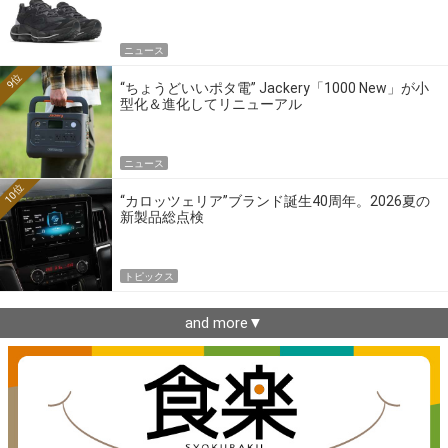
ニュース
9位
“ちょうどいいポタ電” Jackery「1000 New」が小
型化＆進化してリニューアル
ニュース
10位
“カロッツェリア”ブランド誕生40周年。2026夏の
新製品総点検
トピックス
and more▼