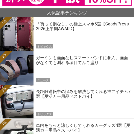
人気記事ランキング
1位
「買って損なし」の極上スマホ5選【GoodsPress
2026上半期AWARD】
トピックス
2位
ガーミンも画面なしスマートバンドに参入。画面
がなくても測れる項目てんこ盛り
ニュース
3位
長距離運転中の悩みを解決してくれる神アイテム7
選【夏活カー用品ベストバイ】
トピックス
4位
車内をもっと涼しくしてくれるカーグッズ4選【夏
活カー用品ベストバイ】