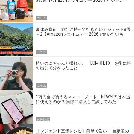
源5選【Amazonプライムデー 2026で狙いたいも
の】
コラム
夏休み直前！旅行に持って行きたいガジェット8選
＋2【Amazonプライムデー 2026で狙いたいも
の】
コラム
軽いのにちゃんと撮れる。「LUMIX L10」を街に持
ち出して分かったこと
コラム
1万円台で買えるスマートノート、NEWYESは本当
に使えるのか？ 実際に購入して試してみた
体験レポ
【レジェンド直伝レシピ】簡単で旨い！ 自家製の