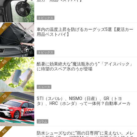
トピックス
5位
車内の温度上昇を防げるカーグッズ5選【夏活カー
用品ベストバイ】
トピックス
6位
酷暑に効果絶大な“魔法瓶氷のう”「アイスパック」
に待望のスペア氷のうが登場
ニュース
7位
STI（スバル）、NISMO（日産）、GR（トヨ
タ）、HRC（ホンダ）って一体何？自動車メーカ
ーの4大ワークスブランドを探る
コラム
8位
防水シューズなのに“雨の日専用”に見えない。メレ