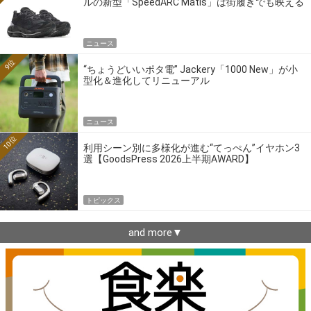
ルの新型「SpeedARC Matis」は街履きでも映える
ニュース
9位
“ちょうどいいポタ電” Jackery「1000 New」が小
型化＆進化してリニューアル
ニュース
10位
利用シーン別に多様化が進む“てっぺん”イヤホン3
選【GoodsPress 2026上半期AWARD】
トピックス
and more▼