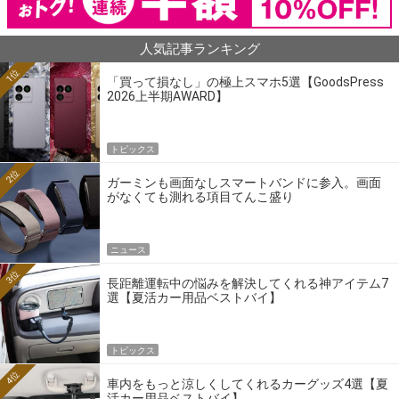
人気記事ランキング
1位
「買って損なし」の極上スマホ5選【GoodsPress
2026上半期AWARD】
トピックス
2位
ガーミンも画面なしスマートバンドに参入。画面
がなくても測れる項目てんこ盛り
ニュース
3位
長距離運転中の悩みを解決してくれる神アイテム7
選【夏活カー用品ベストバイ】
トピックス
4位
車内をもっと涼しくしてくれるカーグッズ4選【夏
活カー用品ベストバイ】