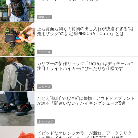
体験レポ
上も背面も開く！荷物の出し入れが快適すぎる“縦
走用ザック”の新定番PINGORA「Outro」とは
ニュース
カリマーの新作リュック「tatra」はディテールに
注目！ライトハイカーにぴったりな仕様です
ニュース
たとえ“低山”でも油断は禁物！アウトドアブランド
が誇る「間違いない」ハイキングシューズ5選
トピックス
ビビッドなオレンジカラーが新鮮。アークテリク