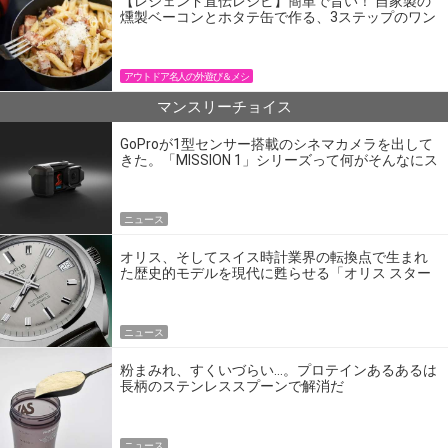
【レジェンド直伝レシピ】簡単で旨い！ 自家製の
燻製ベーコンとホタテ缶で作る、3ステップのワン
パン飯
アウトドア名人の外遊び＆メシ
マンスリーチョイス
GoProが1型センサー搭載のシネマカメラを出して
きた。「MISSION 1」シリーズって何がそんなにス
ゴいの？
ニュース
オリス、そしてスイス時計業界の転換点で生まれ
た歴史的モデルを現代に甦らせる「オリス スター
エディション」
ニュース
粉まみれ、すくいづらい…。プロテインあるあるは
長柄のステンレススプーンで解消だ
ニュース