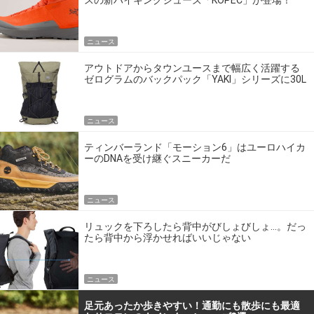
スの新ハイキングシューズ「KOPEC」が登場！
ニュース
アウトドアからタウンユースまで幅広く活躍する
ゼログラムのバックパック「YAKI」シリーズに30L
サイズが追加！
ニュース
ティンバーランド「モーション6」はユーロハイカ
ーのDNAを受け継ぐスニーカーだ
ニュース
リュックを下ろしたら背中がびしょびしょ…。だっ
たら背中から浮かせればいいじゃない
ニュース
足元あったか歩きやすい！通勤にも散歩にも最適