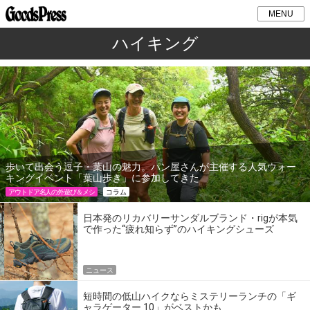
MENU
ハイキング
歩いて出会う逗子・葉山の魅力。パン屋さんが主催する人気ウォー
キングイベント「葉山歩き」に参加してきた
アウトドア名人の外遊び＆メシ
コラム
日本発のリカバリーサンダルブランド・rigが本気
で作った“疲れ知らず”のハイキングシューズ
ニュース
短時間の低山ハイクならミステリーランチの「ギ
ャラゲーター 10」がベストかも