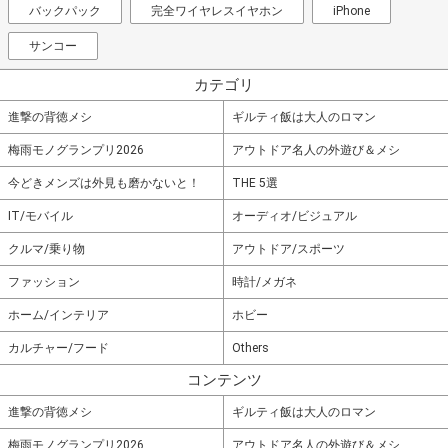
バックパック
完全ワイヤレスイヤホン
iPhone
サンコー
カテゴリ
進撃の背徳メシ
ギルティ飯は大人のロマン
梅雨モノグランプリ2026
アウトドア名人の外遊び＆メシ
今どきメンズは外見も磨かないと！
THE 5選
IT/モバイル
オーディオ/ビジュアル
クルマ/乗り物
アウトドア/スポーツ
ファッション
時計/メガネ
ホーム/インテリア
ホビー
カルチャー/フード
Others
コンテンツ
進撃の背徳メシ
ギルティ飯は大人のロマン
梅雨モノグランプリ2026
アウトドア名人の外遊び＆メシ