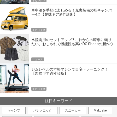
トピックス
車中泊を手軽に楽しめる！充実装備の軽キャンパ
ー4台【趣味ギア適性診断】
トピックス
水陸両用のセットアップ!? これからの時季に頼り
たい、おしゃれで機能性も高いDC Shoesの新作ウ
エア
ニュース
ジムレベルの本格マシンで自宅トレーニング！
【趣味ギア適性診断】
トピックス
注目キーワード
キャンプ
パナソニック
スニーカー
Makuake