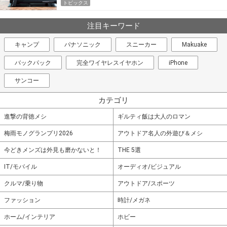
トピックス
注目キーワード
キャンプ
パナソニック
スニーカー
Makuake
バックパック
完全ワイヤレスイヤホン
iPhone
サンコー
カテゴリ
進撃の背徳メシ
ギルティ飯は大人のロマン
梅雨モノグランプリ2026
アウトドア名人の外遊び＆メシ
今どきメンズは外見も磨かないと！
THE 5選
IT/モバイル
オーディオ/ビジュアル
クルマ/乗り物
アウトドア/スポーツ
ファッション
時計/メガネ
ホーム/インテリア
ホビー