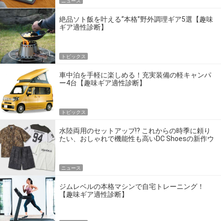
ニュース
絶品ソト飯を叶える“本格”野外調理ギア5選【趣味
ギア適性診断】
トピックス
車中泊を手軽に楽しめる！充実装備の軽キャンパ
ー4台【趣味ギア適性診断】
トピックス
水陸両用のセットアップ!? これからの時季に頼り
たい、おしゃれで機能性も高いDC Shoesの新作ウ
エア
ニュース
ジムレベルの本格マシンで自宅トレーニング！
【趣味ギア適性診断】