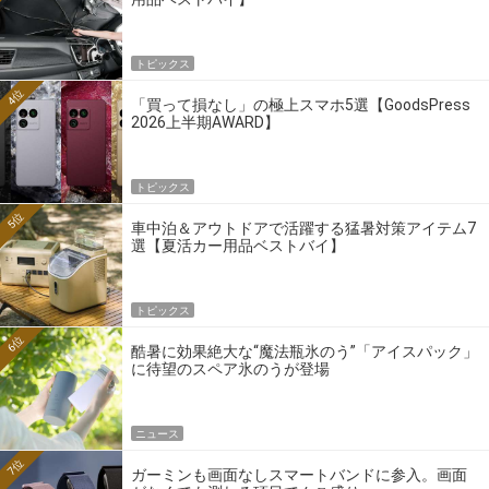
トピックス
4位
「買って損なし」の極上スマホ5選【GoodsPress
2026上半期AWARD】
トピックス
5位
車中泊＆アウトドアで活躍する猛暑対策アイテム7
選【夏活カー用品ベストバイ】
トピックス
6位
酷暑に効果絶大な“魔法瓶氷のう”「アイスパック」
に待望のスペア氷のうが登場
ニュース
7位
ガーミンも画面なしスマートバンドに参入。画面