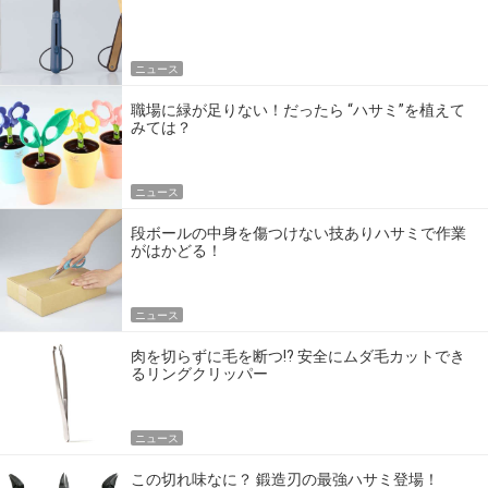
ニュース
職場に緑が足りない！だったら “ハサミ”を植えて
みては？
ニュース
段ボールの中身を傷つけない技ありハサミで作業
がはかどる！
ニュース
肉を切らずに毛を断つ!? 安全にムダ毛カットでき
るリングクリッパー
ニュース
この切れ味なに？ 鍛造刃の最強ハサミ登場！