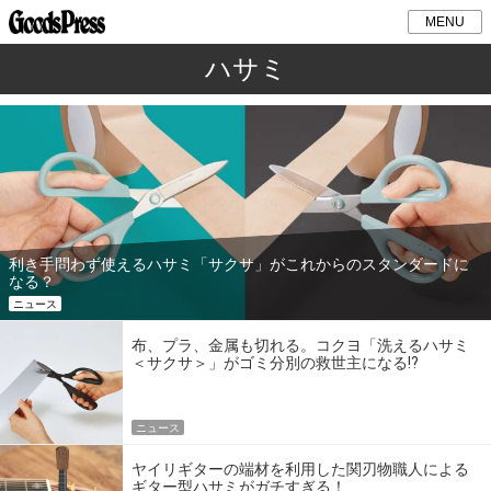
MENU
ハサミ
利き手問わず使えるハサミ「サクサ」がこれからのスタンダードに
なる？
ニュース
布、プラ、金属も切れる。コクヨ「洗えるハサミ
＜サクサ＞」がゴミ分別の救世主になる!?
ニュース
ヤイリギターの端材を利用した関刃物職人による
ギター型ハサミがガチすぎる！