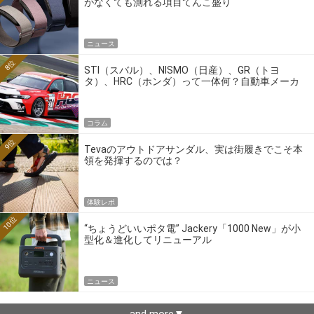
がなくても測れる項目てんこ盛り
ニュース
8位
STI（スバル）、NISMO（日産）、GR（トヨ
タ）、HRC（ホンダ）って一体何？自動車メーカ
ーの4大ワークスブランドを探る
コラム
9位
Tevaのアウトドアサンダル、実は街履きでこそ本
領を発揮するのでは？
体験レポ
10位
“ちょうどいいポタ電” Jackery「1000 New」が小
型化＆進化してリニューアル
ニュース