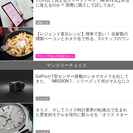
1万円台で買えるスマートノート、NEWYESは本当
に使えるのか？ 実際に購入して試してみた
体験レポ
【レジェンド直伝レシピ】簡単で旨い！ 自家製の
燻製ベーコンとホタテ缶で作る、3ステップのワン
パン飯
アウトドア名人の外遊び＆メシ
マンスリーチョイス
GoProが1型センサー搭載のシネマカメラを出して
きた。「MISSION 1」シリーズって何がそんなにス
ゴいの？
ニュース
オリス、そしてスイス時計業界の転換点で生まれ
た歴史的モデルを現代に甦らせる「オリス スター
エディション」
ニュース