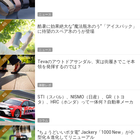
ニュース
6位
酷暑に効果絶大な“魔法瓶氷のう”「アイスパック」
に待望のスペア氷のうが登場
ニュース
7位
Tevaのアウトドアサンダル、実は街履きでこそ本
領を発揮するのでは？
体験レポ
8位
STI（スバル）、NISMO（日産）、GR（トヨ
タ）、HRC（ホンダ）って一体何？自動車メーカ
ーの4大ワークスブランドを探る
コラム
9位
“ちょうどいいポタ電” Jackery「1000 New」が小
型化＆進化してリニューアル