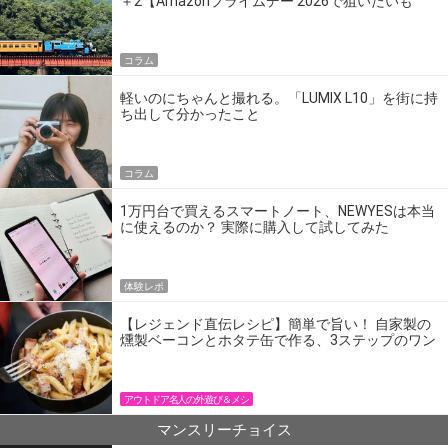
＋2【Amazonプライムデー 2026で狙いたいも
の】
コラム
軽いのにちゃんと撮れる。「LUMIX L10」を街に持
ち出して分かったこと
コラム
1万円台で買えるスマートノート、NEWYESは本当
に使えるのか？ 実際に購入して試してみた
体験レポ
【レジェンド直伝レシピ】簡単で旨い！ 自家製の
燻製ベーコンとホタテ缶で作る、3ステップのワン
パン飯
アウトドア名人の外遊び＆メシ
マンスリーチョイス