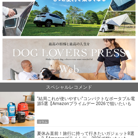
スペシャルレコメンド
“結局これが使いやすい”コンパクトなポータブル電
源5選【Amazonプライムデー 2026で狙いたいも
の】
コラム
夏休み直前！旅行に持って行きたいガジェット8選