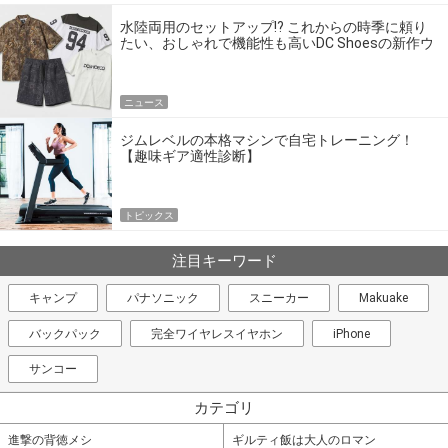
水陸両用のセットアップ!? これからの時季に頼り
たい、おしゃれで機能性も高いDC Shoesの新作ウ
エア
ニュース
ジムレベルの本格マシンで自宅トレーニング！
【趣味ギア適性診断】
トピックス
注目キーワード
キャンプ
パナソニック
スニーカー
Makuake
バックパック
完全ワイヤレスイヤホン
iPhone
サンコー
カテゴリ
進撃の背徳メシ
ギルティ飯は大人のロマン