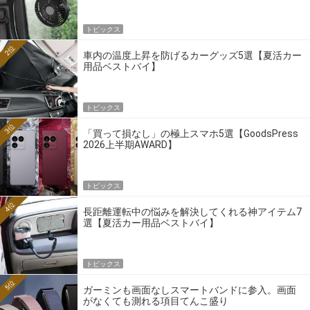
トピックス
2位
車内の温度上昇を防げるカーグッズ5選【夏活カー
用品ベストバイ】
トピックス
3位
「買って損なし」の極上スマホ5選【GoodsPress
2026上半期AWARD】
トピックス
4位
長距離運転中の悩みを解決してくれる神アイテム7
選【夏活カー用品ベストバイ】
トピックス
5位
ガーミンも画面なしスマートバンドに参入。画面
がなくても測れる項目てんこ盛り