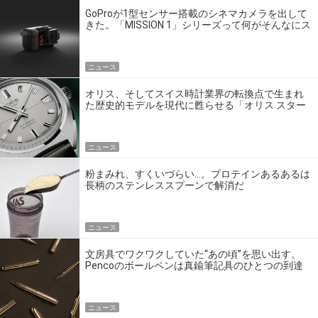
GoProが1型センサー搭載のシネマカメラを出して
きた。「MISSION 1」シリーズって何がそんなにス
ゴいの？
ニュース
オリス、そしてスイス時計業界の転換点で生まれ
た歴史的モデルを現代に甦らせる「オリス スター
エディション」
ニュース
粉まみれ、すくいづらい…。プロテインあるあるは
長柄のステンレススプーンで解消だ
ニュース
文房具でワクワクしていた“あの頃”を思い出す。
Pencoのボールペンは真鍮筆記具のひとつの到達
点だ
ニュース