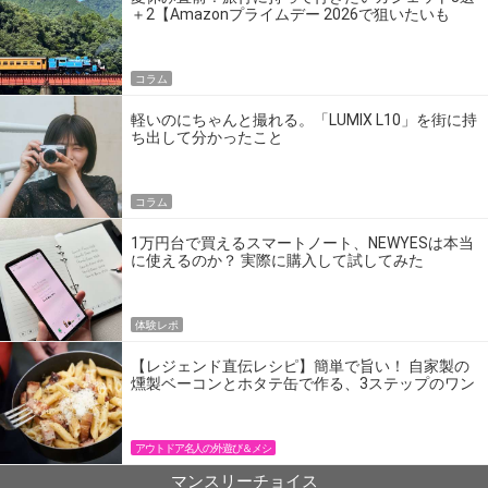
＋2【Amazonプライムデー 2026で狙いたいも
の】
コラム
軽いのにちゃんと撮れる。「LUMIX L10」を街に持
ち出して分かったこと
コラム
1万円台で買えるスマートノート、NEWYESは本当
に使えるのか？ 実際に購入して試してみた
体験レポ
【レジェンド直伝レシピ】簡単で旨い！ 自家製の
燻製ベーコンとホタテ缶で作る、3ステップのワン
パン飯
アウトドア名人の外遊び＆メシ
マンスリーチョイス