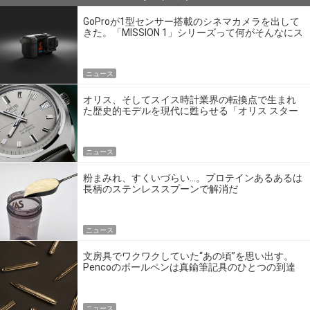
GoProが1型センサー搭載のシネマカメラを出して
きた。「MISSION 1」シリーズって何がそんなにス
ゴいの？
ニュース
オリス、そしてスイス時計業界の転換点で生まれ
た歴史的モデルを現代に甦らせる「オリス スター
エディション」
ニュース
粉まみれ、すくいづらい…。プロテインあるあるは
長柄のステンレススプーンで解消だ
ニュース
文房具でワクワクしていた“あの頃”を思い出す。
Pencoのボールペンは真鍮筆記具のひとつの到達
点だ
ニュース