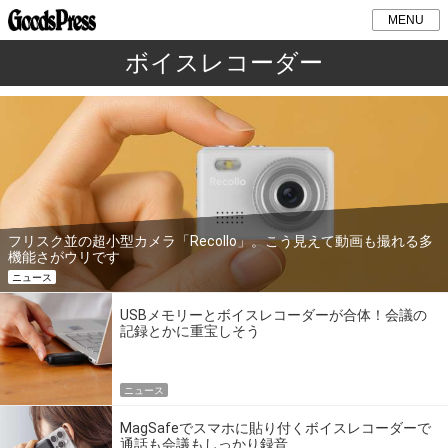
MENU
ボイスレコーダー
フリスク並の超小型カメラ「Recollo」。こう見えて動画も撮れる多
機能さがウリです
ニュース
USBメモリーとボイスレコーダーが合体！会議の
記録とかに重宝しそう
ニュース
MagSafeでスマホに貼り付くボイスレコーダーで
通話も会議もしっかり録音