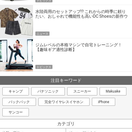
トピックス
水陸両用のセットアップ!? これからの時季に頼り
たい、おしゃれで機能性も高いDC Shoesの新作ウ
エア
ニュース
ジムレベルの本格マシンで自宅トレーニング！
【趣味ギア適性診断】
トピックス
注目キーワード
キャンプ
パナソニック
スニーカー
Makuake
バックパック
完全ワイヤレスイヤホン
iPhone
サンコー
カテゴリ