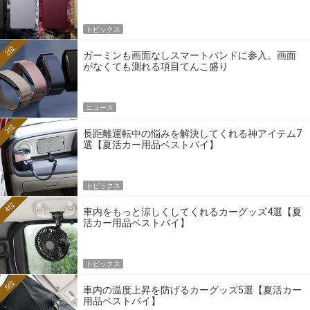
トピックス
2位
ガーミンも画面なしスマートバンドに参入。画面
がなくても測れる項目てんこ盛り
ニュース
3位
長距離運転中の悩みを解決してくれる神アイテム7
選【夏活カー用品ベストバイ】
トピックス
4位
車内をもっと涼しくしてくれるカーグッズ4選【夏
活カー用品ベストバイ】
トピックス
5位
車内の温度上昇を防げるカーグッズ5選【夏活カー
用品ベストバイ】