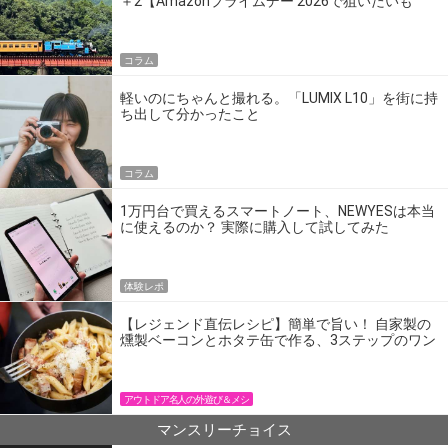
＋2【Amazonプライムデー 2026で狙いたいも
の】
コラム
軽いのにちゃんと撮れる。「LUMIX L10」を街に持
ち出して分かったこと
コラム
1万円台で買えるスマートノート、NEWYESは本当
に使えるのか？ 実際に購入して試してみた
体験レポ
【レジェンド直伝レシピ】簡単で旨い！ 自家製の
燻製ベーコンとホタテ缶で作る、3ステップのワン
パン飯
アウトドア名人の外遊び＆メシ
マンスリーチョイス