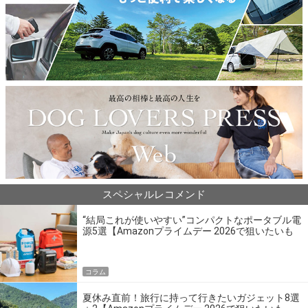
スペシャルレコメンド
“結局これが使いやすい”コンパクトなポータブル電
源5選【Amazonプライムデー 2026で狙いたいも
の】
コラム
夏休み直前！旅行に持って行きたいガジェット8選