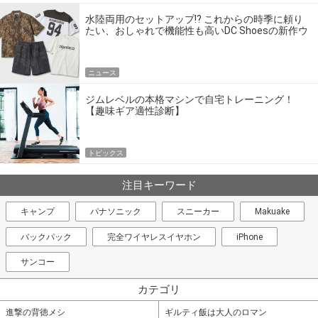
水陸両用のセットアップ!? これからの時季に頼り
たい、おしゃれで機能性も高いDC Shoesの新作ウ
エア
ニュース
ジムレベルの本格マシンで自宅トレーニング！
【趣味ギア適性診断】
トピックス
注目キーワード
キャンプ
パナソニック
スニーカー
Makuake
バックパック
完全ワイヤレスイヤホン
iPhone
サンコー
カテゴリ
進撃の背徳メシ
ギルティ飯は大人のロマン