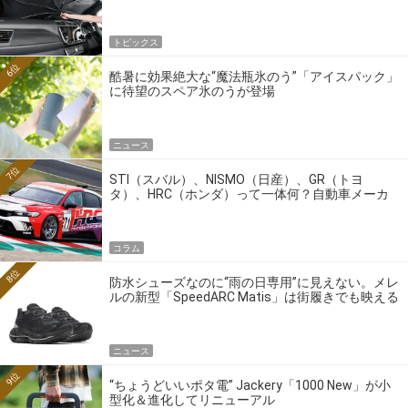
トピックス
6位
酷暑に効果絶大な“魔法瓶氷のう”「アイスパック」
に待望のスペア氷のうが登場
ニュース
7位
STI（スバル）、NISMO（日産）、GR（トヨ
タ）、HRC（ホンダ）って一体何？自動車メーカ
ーの4大ワークスブランドを探る
コラム
8位
防水シューズなのに“雨の日専用”に見えない。メレ
ルの新型「SpeedARC Matis」は街履きでも映える
ニュース
9位
“ちょうどいいポタ電” Jackery「1000 New」が小
型化＆進化してリニューアル