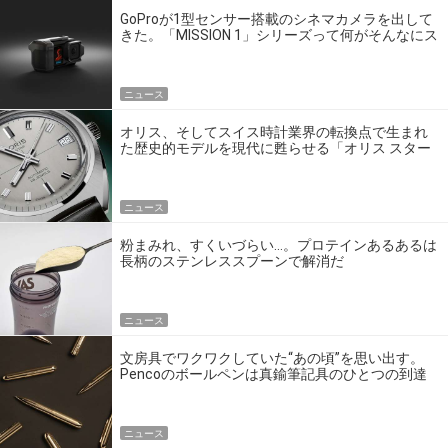
GoProが1型センサー搭載のシネマカメラを出して
きた。「MISSION 1」シリーズって何がそんなにス
ゴいの？
ニュース
オリス、そしてスイス時計業界の転換点で生まれ
た歴史的モデルを現代に甦らせる「オリス スター
エディション」
ニュース
粉まみれ、すくいづらい…。プロテインあるあるは
長柄のステンレススプーンで解消だ
ニュース
文房具でワクワクしていた“あの頃”を思い出す。
Pencoのボールペンは真鍮筆記具のひとつの到達
点だ
ニュース