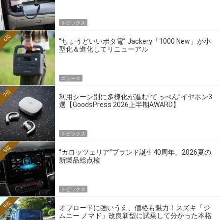
トピックス
6位
“ちょうどいいポタ電” Jackery「1000 New」が小
型化＆進化してリニューアル
ニュース
7位
利用シーン別に多様化が進む“てっぺん”イヤホン3
選【GoodsPress 2026上半期AWARD】
トピックス
8位
“カロッツェリア”ブランド誕生40周年。2026夏の
新製品総点検
トピックス
9位
オフロードに強いうえ、価格も魅力！スズキ「ジ
ムニー ノマド」改良新型に試乗して分かった本格