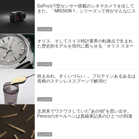
GoProが1型センサー搭載のシネマカメラを出して
きた。「MISSION 1」シリーズって何がそんなにス
ゴいの？
ニュース
オリス、そしてスイス時計業界の転換点で生まれ
た歴史的モデルを現代に甦らせる「オリス スター
エディション」
ニュース
粉まみれ、すくいづらい…。プロテインあるあるは
長柄のステンレススプーンで解消だ
ニュース
文房具でワクワクしていた“あの頃”を思い出す。
Pencoのボールペンは真鍮筆記具のひとつの到達
点だ
ニュース