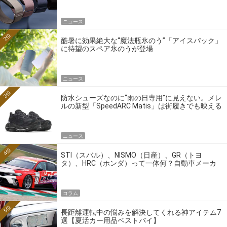
ニュース
2位
酷暑に効果絶大な“魔法瓶氷のう”「アイスパック」
に待望のスペア氷のうが登場
ニュース
3位
防水シューズなのに“雨の日専用”に見えない。メレ
ルの新型「SpeedARC Matis」は街履きでも映える
ニュース
4位
STI（スバル）、NISMO（日産）、GR（トヨ
タ）、HRC（ホンダ）って一体何？自動車メーカ
ーの4大ワークスブランドを探る
コラム
5位
長距離運転中の悩みを解決してくれる神アイテム7
選【夏活カー用品ベストバイ】