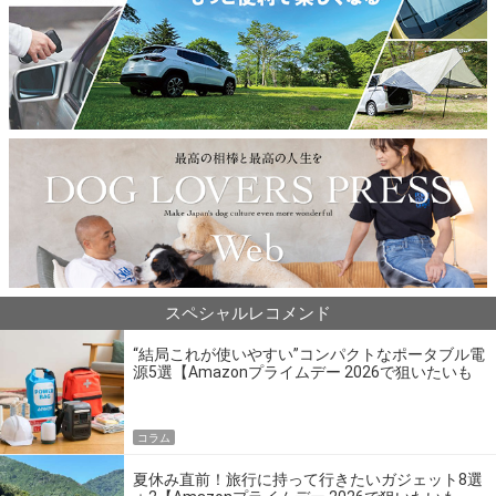
スペシャルレコメンド
“結局これが使いやすい”コンパクトなポータブル電
源5選【Amazonプライムデー 2026で狙いたいも
の】
コラム
夏休み直前！旅行に持って行きたいガジェット8選