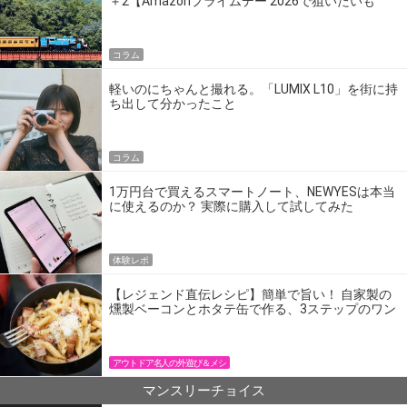
＋2【Amazonプライムデー 2026で狙いたいも
の】
コラム
軽いのにちゃんと撮れる。「LUMIX L10」を街に持
ち出して分かったこと
コラム
1万円台で買えるスマートノート、NEWYESは本当
に使えるのか？ 実際に購入して試してみた
体験レポ
【レジェンド直伝レシピ】簡単で旨い！ 自家製の
燻製ベーコンとホタテ缶で作る、3ステップのワン
パン飯
アウトドア名人の外遊び＆メシ
マンスリーチョイス