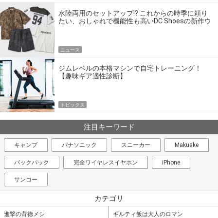
水陸両用のセットアップ!? これからの時季に頼り
たい、おしゃれで機能性も高いDC Shoesの新作ウ
エア
ニュース
ジムレベルの本格マシンで自宅トレーニング！
【趣味ギア適性診断】
トピックス
注目キーワード
キャンプ
パナソニック
スニーカー
Makuake
バックパック
完全ワイヤレスイヤホン
iPhone
サンコー
カテゴリ
進撃の背徳メシ
ギルティ飯は大人のロマン