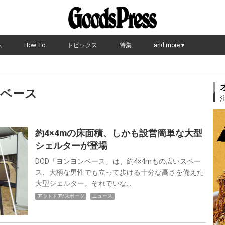
ム
How To
トピックス
特集
and more▼
ベース
約4×4mの床面積、しかも設営簡単な大型
シェルターが登場
DOD「ヨンヨンベース」は、約4×4mもの広いスペー
ス、大柄な男性でも立って歩ける十分な高さを備えた
大型シェルター。それでいな…
アウトドア/スポーツ
ニュース