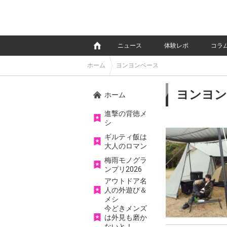
e
ニュース
体験レポ
コラ
ホーム
ヨンヨンベース
ヨンヨン
ホーム
進撃の背徳メ
シ
ギルティ飯は
大人のロマン
梅雨モノグラ
ンプリ2026
アウトドア名
人の外遊び＆
メシ
今どきメンズ
は外見も磨か
ないと！