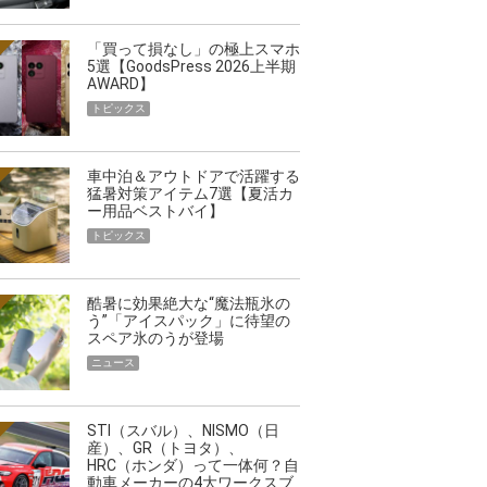
「買って損なし」の極上スマホ
5選【GoodsPress 2026上半期
AWARD】
トピックス
車中泊＆アウトドアで活躍する
猛暑対策アイテム7選【夏活カ
ー用品ベストバイ】
トピックス
酷暑に効果絶大な“魔法瓶氷の
う”「アイスパック」に待望の
スペア氷のうが登場
ニュース
STI（スバル）、NISMO（日
産）、GR（トヨタ）、
HRC（ホンダ）って一体何？自
動車メーカーの4大ワークスブ