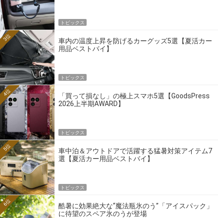
トピックス
3位
車内の温度上昇を防げるカーグッズ5選【夏活カー
用品ベストバイ】
トピックス
4位
「買って損なし」の極上スマホ5選【GoodsPress
2026上半期AWARD】
トピックス
5位
車中泊＆アウトドアで活躍する猛暑対策アイテム7
選【夏活カー用品ベストバイ】
トピックス
6位
酷暑に効果絶大な“魔法瓶氷のう”「アイスパック」
に待望のスペア氷のうが登場