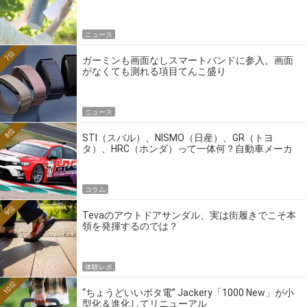
ニュース
7位
ガーミンも画面なしスマートバンドに参入。画面
がなくても測れる項目てんこ盛り
ニュース
8位
STI（スバル）、NISMO（日産）、GR（トヨ
タ）、HRC（ホンダ）って一体何？自動車メーカ
ーの4大ワークスブランドを探る
コラム
9位
Tevaのアウトドアサンダル、実は街履きでこそ本
領を発揮するのでは？
体験レポ
10位
“ちょうどいいポタ電” Jackery「1000 New」が小
型化＆進化してリニューアル