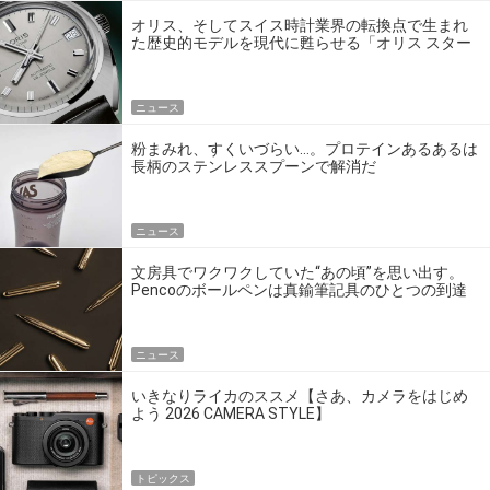
オリス、そしてスイス時計業界の転換点で生まれ
た歴史的モデルを現代に甦らせる「オリス スター
エディション」
ニュース
粉まみれ、すくいづらい…。プロテインあるあるは
長柄のステンレススプーンで解消だ
ニュース
文房具でワクワクしていた“あの頃”を思い出す。
Pencoのボールペンは真鍮筆記具のひとつの到達
点だ
ニュース
いきなりライカのススメ【さあ、カメラをはじめ
よう 2026 CAMERA STYLE】
トピックス