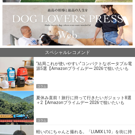
スペシャルレコメンド
“結局これが使いやすい”コンパクトなポータブル電
源5選【Amazonプライムデー 2026で狙いたいも
の】
コラム
夏休み直前！旅行に持って行きたいガジェット8選
＋2【Amazonプライムデー 2026で狙いたいも
の】
コラム
軽いのにちゃんと撮れる。「LUMIX L10」を街に持