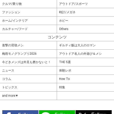
クルマ/乗り物
アウトドア/スポーツ
ファッション
時計/メガネ
ホーム/インテリア
ホビー
カルチャー/フード
Others
コンテンツ
進撃の背徳メシ
ギルティ飯は大人のロマン
梅雨モノグランプリ2026
アウトドア名人の外遊び＆メシ
今どきメンズは外見も磨かないと！
THE 5選
ニュース
体験レポ
コラム
How To
トピックス
特集
and more▼