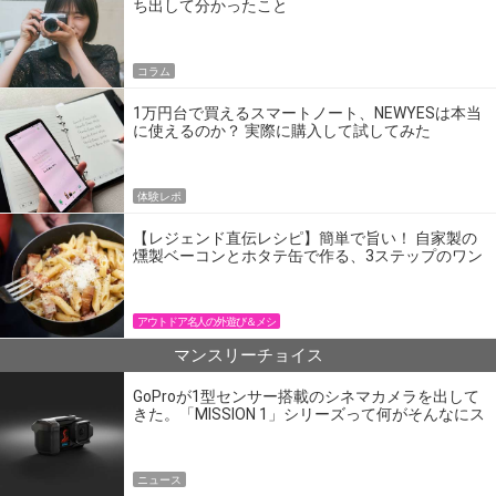
ち出して分かったこと
コラム
1万円台で買えるスマートノート、NEWYESは本当
に使えるのか？ 実際に購入して試してみた
体験レポ
【レジェンド直伝レシピ】簡単で旨い！ 自家製の
燻製ベーコンとホタテ缶で作る、3ステップのワン
パン飯
アウトドア名人の外遊び＆メシ
マンスリーチョイス
GoProが1型センサー搭載のシネマカメラを出して
きた。「MISSION 1」シリーズって何がそんなにス
ゴいの？
ニュース