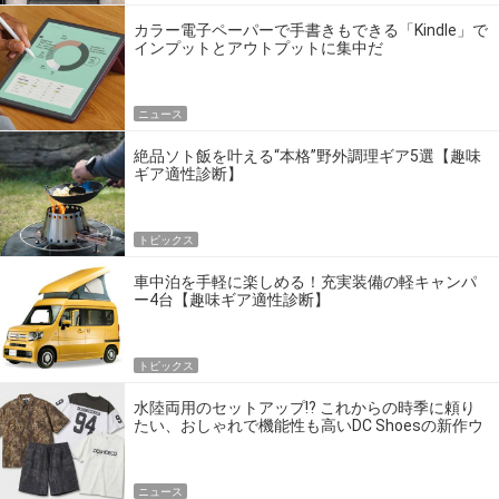
カラー電子ペーパーで手書きもできる「Kindle」で
インプットとアウトプットに集中だ
ニュース
絶品ソト飯を叶える“本格”野外調理ギア5選【趣味
ギア適性診断】
トピックス
車中泊を手軽に楽しめる！充実装備の軽キャンパ
ー4台【趣味ギア適性診断】
トピックス
水陸両用のセットアップ!? これからの時季に頼り
たい、おしゃれで機能性も高いDC Shoesの新作ウ
エア
ニュース