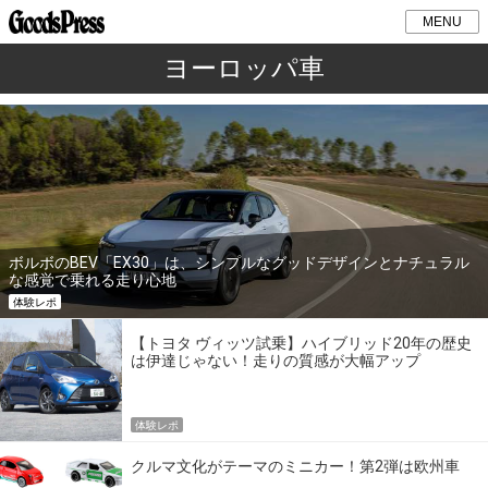
MENU
ヨーロッパ車
ボルボのBEV「EX30」は、シンプルなグッドデザインとナチュラル
な感覚で乗れる走り心地
体験レポ
【トヨタ ヴィッツ試乗】ハイブリッド20年の歴史
は伊達じゃない！走りの質感が大幅アップ
体験レポ
クルマ文化がテーマのミニカー！第2弾は欧州車