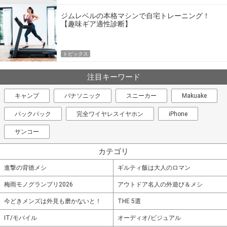
ジムレベルの本格マシンで自宅トレーニング！
【趣味ギア適性診断】
トピックス
注目キーワード
キャンプ
パナソニック
スニーカー
Makuake
バックパック
完全ワイヤレスイヤホン
iPhone
サンコー
カテゴリ
進撃の背徳メシ
ギルティ飯は大人のロマン
梅雨モノグランプリ2026
アウトドア名人の外遊び＆メシ
今どきメンズは外見も磨かないと！
THE 5選
IT/モバイル
オーディオ/ビジュアル