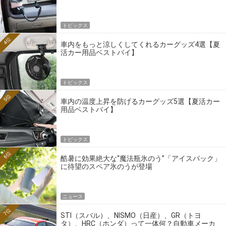
トピックス
4位
車内をもっと涼しくしてくれるカーグッズ4選【夏
活カー用品ベストバイ】
トピックス
5位
車内の温度上昇を防げるカーグッズ5選【夏活カー
用品ベストバイ】
トピックス
6位
酷暑に効果絶大な“魔法瓶氷のう”「アイスパック」
に待望のスペア氷のうが登場
ニュース
7位
STI（スバル）、NISMO（日産）、GR（トヨ
タ）、HRC（ホンダ）って一体何？自動車メーカ