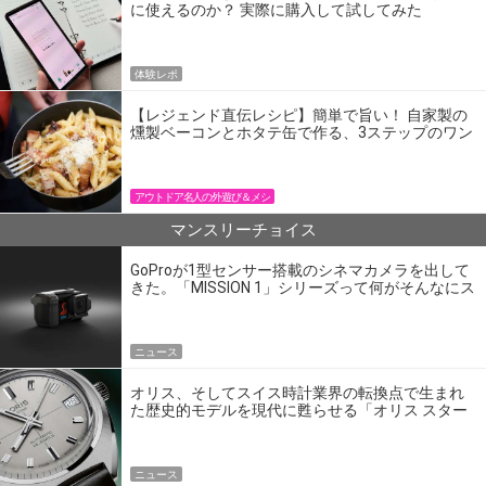
に使えるのか？ 実際に購入して試してみた
体験レポ
【レジェンド直伝レシピ】簡単で旨い！ 自家製の
燻製ベーコンとホタテ缶で作る、3ステップのワン
パン飯
アウトドア名人の外遊び＆メシ
マンスリーチョイス
GoProが1型センサー搭載のシネマカメラを出して
きた。「MISSION 1」シリーズって何がそんなにス
ゴいの？
ニュース
オリス、そしてスイス時計業界の転換点で生まれ
た歴史的モデルを現代に甦らせる「オリス スター
エディション」
ニュース