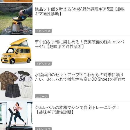
絶品ソト飯を叶える“本格”野外調理ギア5選【趣味
ギア適性診断】
トピックス
車中泊を手軽に楽しめる！充実装備の軽キャンパ
ー4台【趣味ギア適性診断】
トピックス
水陸両用のセットアップ!? これからの時季に頼り
たい、おしゃれで機能性も高いDC Shoesの新作ウ
エア
ニュース
ジムレベルの本格マシンで自宅トレーニング！
【趣味ギア適性診断】
トピックス