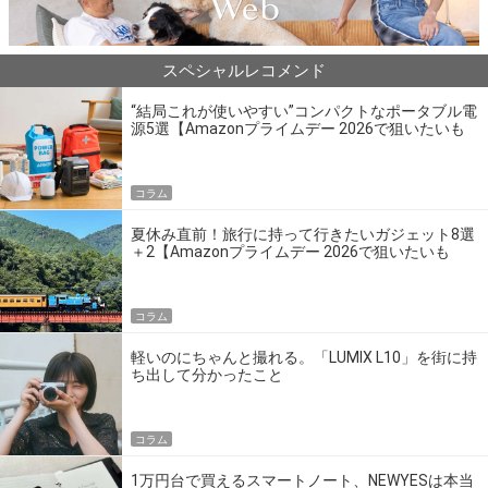
スペシャルレコメンド
“結局これが使いやすい”コンパクトなポータブル電
源5選【Amazonプライムデー 2026で狙いたいも
の】
コラム
夏休み直前！旅行に持って行きたいガジェット8選
＋2【Amazonプライムデー 2026で狙いたいも
の】
コラム
軽いのにちゃんと撮れる。「LUMIX L10」を街に持
ち出して分かったこと
コラム
1万円台で買えるスマートノート、NEWYESは本当