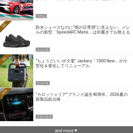
ーの4大ワークスブランドを探る
コラム
8位
防水シューズなのに“雨の日専用”に見えない。メレ
ルの新型「SpeedARC Matis」は街履きでも映える
ニュース
9位
“ちょうどいいポタ電” Jackery「1000 New」が小
型化＆進化してリニューアル
ニュース
10位
“カロッツェリア”ブランド誕生40周年。2026夏の
新製品総点検
トピックス
and more▼