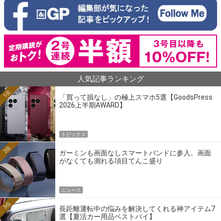
人気記事ランキング
1位
「買って損なし」の極上スマホ5選【GoodsPress
2026上半期AWARD】
トピックス
2位
ガーミンも画面なしスマートバンドに参入。画面
がなくても測れる項目てんこ盛り
ニュース
3位
長距離運転中の悩みを解決してくれる神アイテム7
選【夏活カー用品ベストバイ】