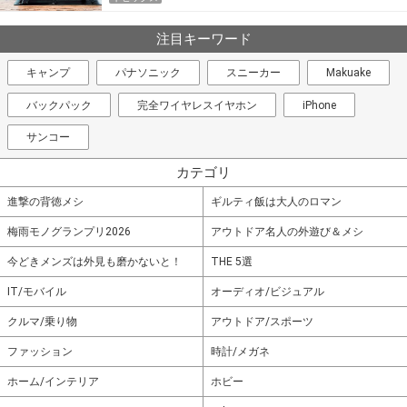
注目キーワード
キャンプ
パナソニック
スニーカー
Makuake
バックパック
完全ワイヤレスイヤホン
iPhone
サンコー
カテゴリ
進撃の背徳メシ
ギルティ飯は大人のロマン
梅雨モノグランプリ2026
アウトドア名人の外遊び＆メシ
今どきメンズは外見も磨かないと！
THE 5選
IT/モバイル
オーディオ/ビジュアル
クルマ/乗り物
アウトドア/スポーツ
ファッション
時計/メガネ
ホーム/インテリア
ホビー