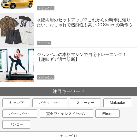
トピックス
水陸両用のセットアップ!? これからの時季に頼り
たい、おしゃれで機能性も高いDC Shoesの新作ウ
エア
ニュース
ジムレベルの本格マシンで自宅トレーニング！
【趣味ギア適性診断】
トピックス
注目キーワード
キャンプ
パナソニック
スニーカー
Makuake
バックパック
完全ワイヤレスイヤホン
iPhone
サンコー
カテゴリ