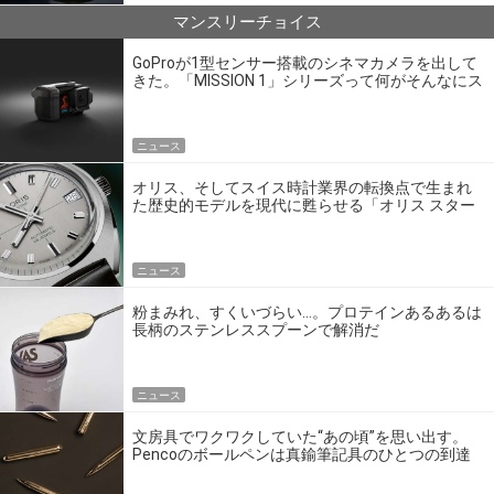
マンスリーチョイス
GoProが1型センサー搭載のシネマカメラを出して
きた。「MISSION 1」シリーズって何がそんなにス
ゴいの？
ニュース
オリス、そしてスイス時計業界の転換点で生まれ
た歴史的モデルを現代に甦らせる「オリス スター
エディション」
ニュース
粉まみれ、すくいづらい…。プロテインあるあるは
長柄のステンレススプーンで解消だ
ニュース
文房具でワクワクしていた“あの頃”を思い出す。
Pencoのボールペンは真鍮筆記具のひとつの到達
点だ