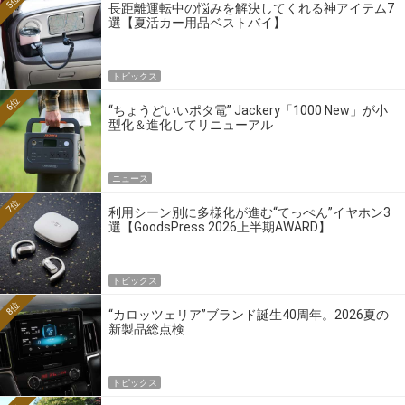
5位
長距離運転中の悩みを解決してくれる神アイテム7
選【夏活カー用品ベストバイ】
トピックス
6位
“ちょうどいいポタ電” Jackery「1000 New」が小
型化＆進化してリニューアル
ニュース
7位
利用シーン別に多様化が進む“てっぺん”イヤホン3
選【GoodsPress 2026上半期AWARD】
トピックス
8位
“カロッツェリア”ブランド誕生40周年。2026夏の
新製品総点検
トピックス