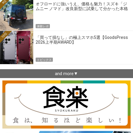
9位
オフロードに強いうえ、価格も魅力！スズキ「ジ
ムニー ノマド」改良新型に試乗して分かった本格
クロカンの実力
体験レポ
10位
「買って損なし」の極上スマホ5選【GoodsPress
2026上半期AWARD】
トピックス
and more▼