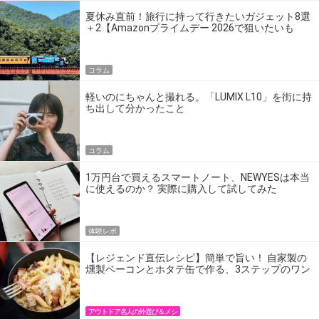
夏休み直前！旅行に持って行きたいガジェット8選
＋2【Amazonプライムデー 2026で狙いたいも
の】
コラム
軽いのにちゃんと撮れる。「LUMIX L10」を街に持
ち出して分かったこと
コラム
1万円台で買えるスマートノート、NEWYESは本当
に使えるのか？ 実際に購入して試してみた
体験レポ
【レジェンド直伝レシピ】簡単で旨い！ 自家製の
燻製ベーコンとホタテ缶で作る、3ステップのワン
パン飯
アウトドア名人の外遊び＆メシ