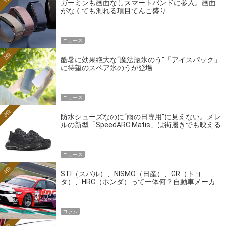
ガーミンも画面なしスマートバンドに参入。画面
がなくても測れる項目てんこ盛り
ニュース
2位
酷暑に効果絶大な“魔法瓶氷のう”「アイスパック」
に待望のスペア氷のうが登場
ニュース
3位
防水シューズなのに“雨の日専用”に見えない。メレ
ルの新型「SpeedARC Matis」は街履きでも映える
ニュース
4位
STI（スバル）、NISMO（日産）、GR（トヨ
タ）、HRC（ホンダ）って一体何？自動車メーカ
ーの4大ワークスブランドを探る
コラム