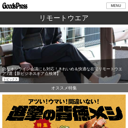
MENU
リモートウエア
急なオンライン会議にも対応！きれいめ＆快適な在宅リモートウエ
ア7選【新ビジネスギア点検簿】
トピックス
オススメ特集