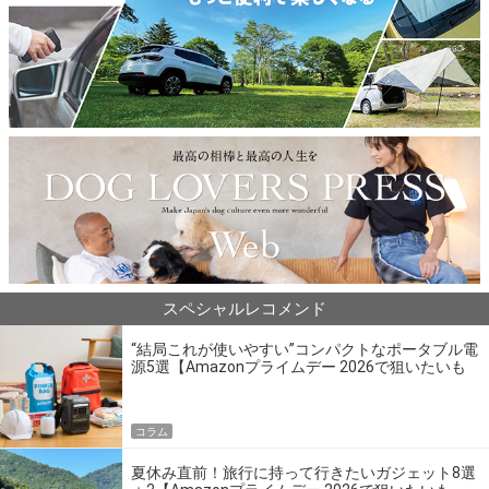
スペシャルレコメンド
“結局これが使いやすい”コンパクトなポータブル電
源5選【Amazonプライムデー 2026で狙いたいも
の】
コラム
夏休み直前！旅行に持って行きたいガジェット8選