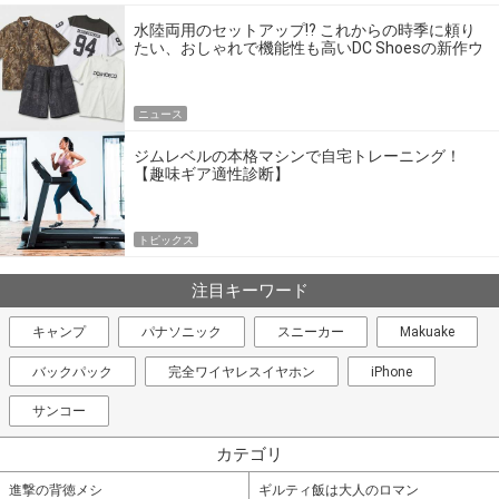
水陸両用のセットアップ!? これからの時季に頼り
たい、おしゃれで機能性も高いDC Shoesの新作ウ
エア
ニュース
ジムレベルの本格マシンで自宅トレーニング！
【趣味ギア適性診断】
トピックス
注目キーワード
キャンプ
パナソニック
スニーカー
Makuake
バックパック
完全ワイヤレスイヤホン
iPhone
サンコー
カテゴリ
進撃の背徳メシ
ギルティ飯は大人のロマン