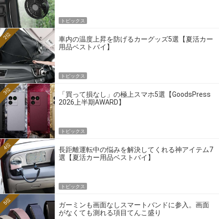
トピックス
2位
車内の温度上昇を防げるカーグッズ5選【夏活カー
用品ベストバイ】
トピックス
3位
「買って損なし」の極上スマホ5選【GoodsPress
2026上半期AWARD】
トピックス
4位
長距離運転中の悩みを解決してくれる神アイテム7
選【夏活カー用品ベストバイ】
トピックス
5位
ガーミンも画面なしスマートバンドに参入。画面
がなくても測れる項目てんこ盛り