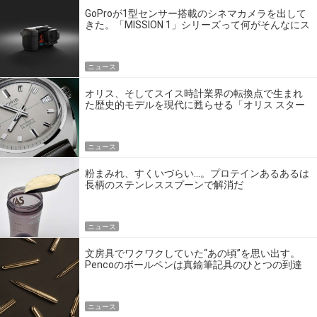
GoProが1型センサー搭載のシネマカメラを出して
きた。「MISSION 1」シリーズって何がそんなにス
ゴいの？
ニュース
オリス、そしてスイス時計業界の転換点で生まれ
た歴史的モデルを現代に甦らせる「オリス スター
エディション」
ニュース
粉まみれ、すくいづらい…。プロテインあるあるは
長柄のステンレススプーンで解消だ
ニュース
文房具でワクワクしていた“あの頃”を思い出す。
Pencoのボールペンは真鍮筆記具のひとつの到達
点だ
ニュース