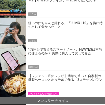
＋2【Amazonプライムデー 2026で狙いたいも
の】
コラム
軽いのにちゃんと撮れる。「LUMIX L10」を街に持
ち出して分かったこと
コラム
1万円台で買えるスマートノート、NEWYESは本当
に使えるのか？ 実際に購入して試してみた
体験レポ
【レジェンド直伝レシピ】簡単で旨い！ 自家製の
燻製ベーコンとホタテ缶で作る、3ステップのワン
パン飯
アウトドア名人の外遊び＆メシ
マンスリーチョイス