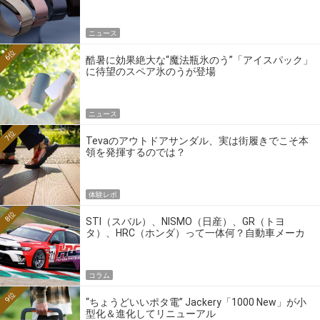
ニュース
6位
酷暑に効果絶大な“魔法瓶氷のう”「アイスパック」
に待望のスペア氷のうが登場
ニュース
7位
Tevaのアウトドアサンダル、実は街履きでこそ本
領を発揮するのでは？
体験レポ
8位
STI（スバル）、NISMO（日産）、GR（トヨ
タ）、HRC（ホンダ）って一体何？自動車メーカ
ーの4大ワークスブランドを探る
コラム
9位
“ちょうどいいポタ電” Jackery「1000 New」が小
型化＆進化してリニューアル