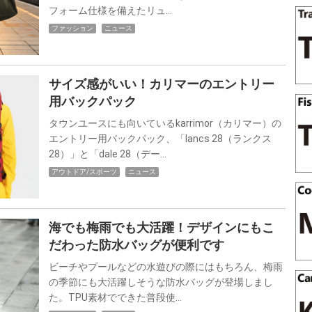
フォーム仕様を備えたリュ…
ファッション
ニュース
サイズ感がいい！カリマーのエントリー
用バックパック
タウンユースにも向いているkarrimor（カリマー）の
エントリー用バックパック、「lancs 28（ランクス
28）」と「dale 28（デー…
アウトドア/スポーツ
ニュース
海でも梅雨でも大活躍！デザインにもこ
だわった防水バッグが便利です
ビーチやプールなどの水遊びの際にはもちろん、梅雨
の季節にも大活躍しそうな防水バッグが登場しまし
た。TPU素材でできた普段使…