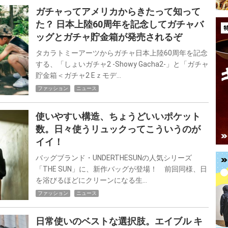
ガチャってアメリカからきたって知って
た？ 日本上陸60周年を記念してガチャバ
ッグとガチャ貯金箱が発売されるぞ
タカラトミーアーツからガチャ日本上陸60周年を記念
する、「しょいガチャ2 -Showy Gacha2-」と「ガチャ
貯金箱＜ガチャ2 Eｚモデ…
ファッション
ニュース
使いやすい構造、ちょうどいいポケット
数。日々使うリュックってこういうのが
イイ！
バッグブランド・UNDERTHESUNの人気シリーズ
「THE SUN」に、新作バッグが登場！ 前回同様、日
を浴びるほどにクリーンになる生…
ファッション
ニュース
日常使いのベストな選択肢。エイブル キ