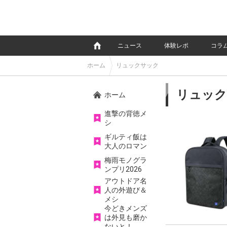
e
ニュース
体験レポ
コラ
ホーム
リュックサック
リュック
ホーム
進撃の背徳メ
シ
ギルティ飯は
大人のロマン
梅雨モノグラ
ンプリ2026
アウトドア名
人の外遊び＆
メシ
今どきメンズ
は外見も磨か
ないと！