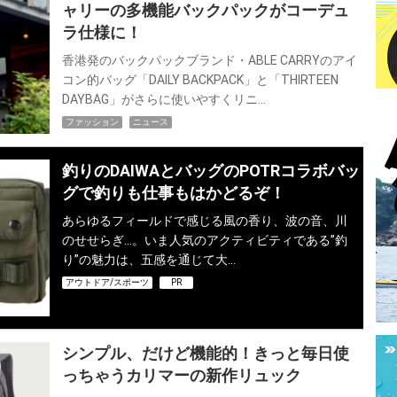
ャリーの多機能バックパックがコーデュ
ラ仕様に！
香港発のバックパックブランド・ABLE CARRYのアイ
コン的バッグ「DAILY BACKPACK」と「THIRTEEN
DAYBAG」がさらに使いやすくリニ…
ファッション
ニュース
釣りのDAIWAとバッグのPOTRコラボバッ
グで釣りも仕事もはかどるぞ！
あらゆるフィールドで感じる風の香り、波の音、川
のせせらぎ…。いま人気のアクティビティである”釣
り”の魅力は、五感を通じて大…
アウトドア/スポーツ
PR
シンプル、だけど機能的！きっと毎日使
っちゃうカリマーの新作リュック