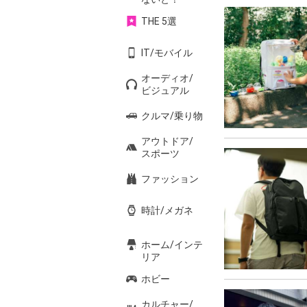
THE 5選
IT/モバイル
オーディオ/
ビジュアル
クルマ/乗り物
アウトドア/
スポーツ
ファッション
時計/メガネ
ホーム/インテ
リア
ホビー
カルチャー/