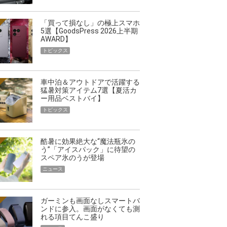
「買って損なし」の極上スマホ
5選【GoodsPress 2026上半期
AWARD】
トピックス
車中泊＆アウトドアで活躍する
猛暑対策アイテム7選【夏活カ
ー用品ベストバイ】
トピックス
酷暑に効果絶大な“魔法瓶氷の
う”「アイスパック」に待望の
スペア氷のうが登場
ニュース
ガーミンも画面なしスマートバ
ンドに参入。画面がなくても測
れる項目てんこ盛り