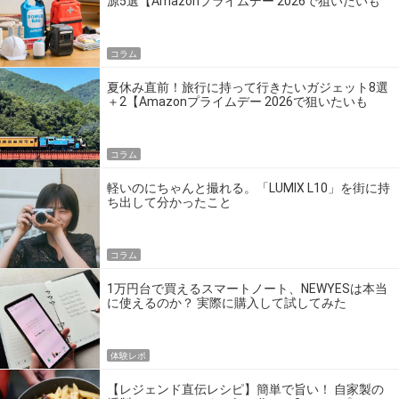
源5選【Amazonプライムデー 2026で狙いたいも
の】
コラム
夏休み直前！旅行に持って行きたいガジェット8選
＋2【Amazonプライムデー 2026で狙いたいも
の】
コラム
軽いのにちゃんと撮れる。「LUMIX L10」を街に持
ち出して分かったこと
コラム
1万円台で買えるスマートノート、NEWYESは本当
に使えるのか？ 実際に購入して試してみた
体験レポ
【レジェンド直伝レシピ】簡単で旨い！ 自家製の