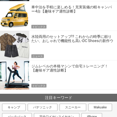
車中泊を手軽に楽しめる！充実装備の軽キャンパ
ー4台【趣味ギア適性診断】
トピックス
水陸両用のセットアップ!? これからの時季に頼り
たい、おしゃれで機能性も高いDC Shoesの新作ウ
エア
ニュース
ジムレベルの本格マシンで自宅トレーニング！
【趣味ギア適性診断】
トピックス
注目キーワード
キャンプ
パナソニック
スニーカー
Makuake
バックパック
完全ワイヤレスイヤホン
iPhone