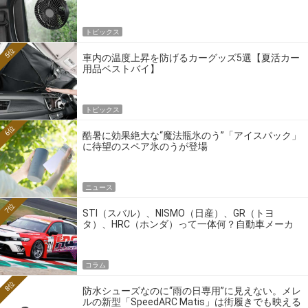
トピックス
5位
車内の温度上昇を防げるカーグッズ5選【夏活カー
用品ベストバイ】
トピックス
6位
酷暑に効果絶大な“魔法瓶氷のう”「アイスパック」
に待望のスペア氷のうが登場
ニュース
7位
STI（スバル）、NISMO（日産）、GR（トヨ
タ）、HRC（ホンダ）って一体何？自動車メーカ
ーの4大ワークスブランドを探る
コラム
8位
防水シューズなのに“雨の日専用”に見えない。メレ
ルの新型「SpeedARC Matis」は街履きでも映える