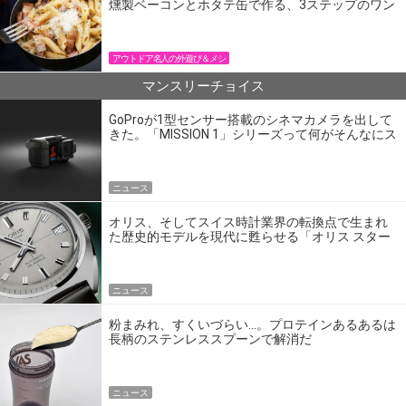
燻製ベーコンとホタテ缶で作る、3ステップのワン
パン飯
アウトドア名人の外遊び＆メシ
マンスリーチョイス
GoProが1型センサー搭載のシネマカメラを出して
きた。「MISSION 1」シリーズって何がそんなにス
ゴいの？
ニュース
オリス、そしてスイス時計業界の転換点で生まれ
た歴史的モデルを現代に甦らせる「オリス スター
エディション」
ニュース
粉まみれ、すくいづらい…。プロテインあるあるは
長柄のステンレススプーンで解消だ
ニュース