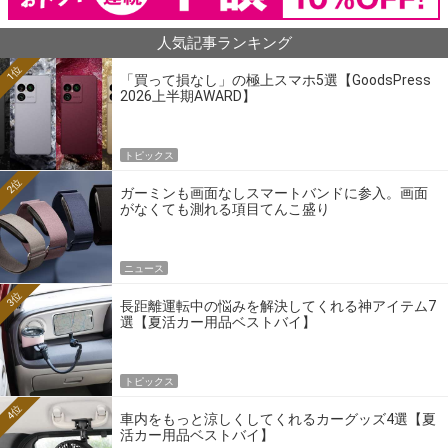
人気記事ランキング
1位
「買って損なし」の極上スマホ5選【GoodsPress
2026上半期AWARD】
トピックス
2位
ガーミンも画面なしスマートバンドに参入。画面
がなくても測れる項目てんこ盛り
ニュース
3位
長距離運転中の悩みを解決してくれる神アイテム7
選【夏活カー用品ベストバイ】
トピックス
4位
車内をもっと涼しくしてくれるカーグッズ4選【夏
活カー用品ベストバイ】