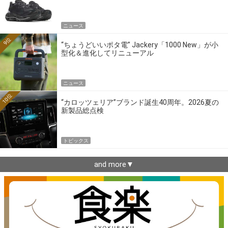
ニュース
9位
“ちょうどいいポタ電” Jackery「1000 New」が小
型化＆進化してリニューアル
ニュース
10位
“カロッツェリア”ブランド誕生40周年。2026夏の
新製品総点検
トピックス
and more▼