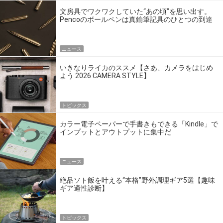
文房具でワクワクしていた“あの頃”を思い出す。
Pencoのボールペンは真鍮筆記具のひとつの到達
点だ
ニュース
いきなりライカのススメ【さあ、カメラをはじめ
よう 2026 CAMERA STYLE】
トピックス
カラー電子ペーパーで手書きもできる「Kindle」で
インプットとアウトプットに集中だ
ニュース
絶品ソト飯を叶える“本格”野外調理ギア5選【趣味
ギア適性診断】
トピックス