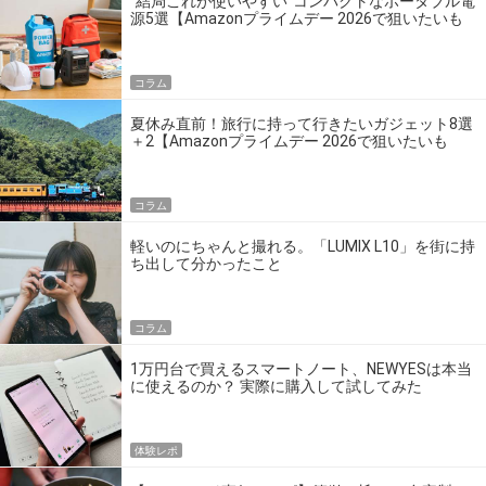
“結局これが使いやすい”コンパクトなポータブル電
源5選【Amazonプライムデー 2026で狙いたいも
の】
コラム
夏休み直前！旅行に持って行きたいガジェット8選
＋2【Amazonプライムデー 2026で狙いたいも
の】
コラム
軽いのにちゃんと撮れる。「LUMIX L10」を街に持
ち出して分かったこと
コラム
1万円台で買えるスマートノート、NEWYESは本当
に使えるのか？ 実際に購入して試してみた
体験レポ