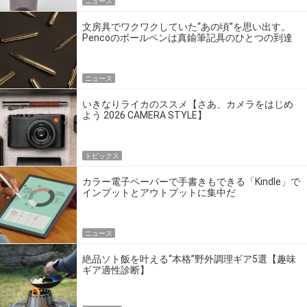
ニュース
文房具でワクワクしていた“あの頃”を思い出す。
Pencoのボールペンは真鍮筆記具のひとつの到達
点だ
ニュース
いきなりライカのススメ【さあ、カメラをはじめ
よう 2026 CAMERA STYLE】
トピックス
カラー電子ペーパーで手書きもできる「Kindle」で
インプットとアウトプットに集中だ
ニュース
絶品ソト飯を叶える“本格”野外調理ギア5選【趣味
ギア適性診断】