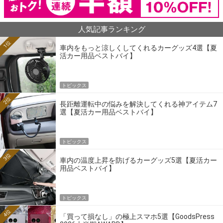
人気記事ランキング
1位
車内をもっと涼しくしてくれるカーグッズ4選【夏
活カー用品ベストバイ】
トピックス
2位
長距離運転中の悩みを解決してくれる神アイテム7
選【夏活カー用品ベストバイ】
トピックス
3位
車内の温度上昇を防げるカーグッズ5選【夏活カー
用品ベストバイ】
トピックス
4位
「買って損なし」の極上スマホ5選【GoodsPress