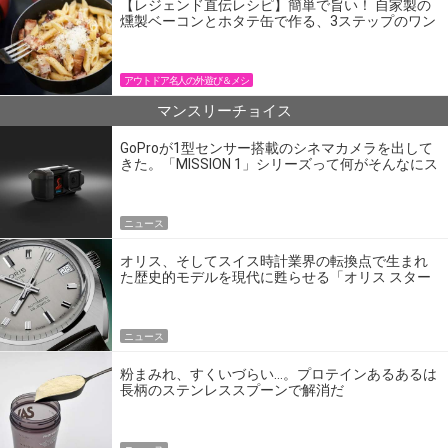
【レジェンド直伝レシピ】簡単で旨い！ 自家製の
燻製ベーコンとホタテ缶で作る、3ステップのワン
パン飯
アウトドア名人の外遊び＆メシ
マンスリーチョイス
GoProが1型センサー搭載のシネマカメラを出して
きた。「MISSION 1」シリーズって何がそんなにス
ゴいの？
ニュース
オリス、そしてスイス時計業界の転換点で生まれ
た歴史的モデルを現代に甦らせる「オリス スター
エディション」
ニュース
粉まみれ、すくいづらい…。プロテインあるあるは
長柄のステンレススプーンで解消だ