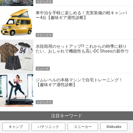
トピックス
車中泊を手軽に楽しめる！充実装備の軽キャンパ
ー4台【趣味ギア適性診断】
トピックス
水陸両用のセットアップ!? これからの時季に頼り
たい、おしゃれで機能性も高いDC Shoesの新作ウ
エア
ニュース
ジムレベルの本格マシンで自宅トレーニング！
【趣味ギア適性診断】
トピックス
注目キーワード
キャンプ
パナソニック
スニーカー
Makuake