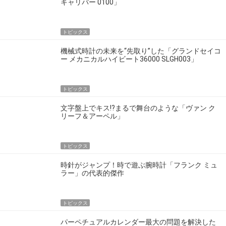
キャリバー 0100」
トピックス
機械式時計の未来を“先取り”した「グランドセイコ
ー メカニカルハイビート36000 SLGH003」
トピックス
文字盤上でキス!?まるで舞台のような「ヴァン ク
リーフ＆アーペル」
トピックス
時針がジャンプ！時で遊ぶ腕時計「フランク ミュ
ラー」の代表的傑作
トピックス
パーペチュアルカレンダー最大の問題を解決した