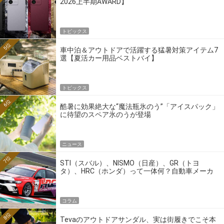
2026上半期AWARD】
トピックス
5位
車中泊＆アウトドアで活躍する猛暑対策アイテム7
選【夏活カー用品ベストバイ】
トピックス
6位
酷暑に効果絶大な“魔法瓶氷のう”「アイスパック」
に待望のスペア氷のうが登場
ニュース
7位
STI（スバル）、NISMO（日産）、GR（トヨ
タ）、HRC（ホンダ）って一体何？自動車メーカ
ーの4大ワークスブランドを探る
コラム
8位
Tevaのアウトドアサンダル、実は街履きでこそ本