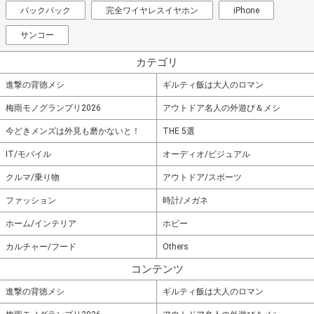
バックパック
完全ワイヤレスイヤホン
iPhone
サンコー
カテゴリ
進撃の背徳メシ
ギルティ飯は大人のロマン
梅雨モノグランプリ2026
アウトドア名人の外遊び＆メシ
今どきメンズは外見も磨かないと！
THE 5選
IT/モバイル
オーディオ/ビジュアル
クルマ/乗り物
アウトドア/スポーツ
ファッション
時計/メガネ
ホーム/インテリア
ホビー
カルチャー/フード
Others
コンテンツ
進撃の背徳メシ
ギルティ飯は大人のロマン