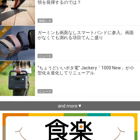
領を発揮するのでは？
体験レポ
9位
ガーミンも画面なしスマートバンドに参入。画面
がなくても測れる項目てんこ盛り
ニュース
10位
“ちょうどいいポタ電” Jackery「1000 New」が小
型化＆進化してリニューアル
ニュース
and more▼