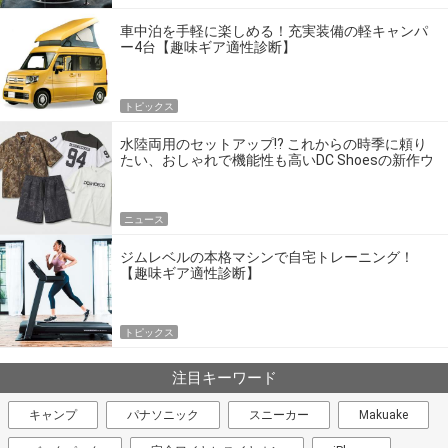
車中泊を手軽に楽しめる！充実装備の軽キャンパ
ー4台【趣味ギア適性診断】
トピックス
水陸両用のセットアップ!? これからの時季に頼り
たい、おしゃれで機能性も高いDC Shoesの新作ウ
エア
ニュース
ジムレベルの本格マシンで自宅トレーニング！
【趣味ギア適性診断】
トピックス
注目キーワード
キャンプ
パナソニック
スニーカー
Makuake