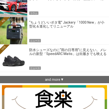
ーの4大ワークスブランドを探る
コラム
9位
“ちょうどいいポタ電” Jackery「1000 New」が小
型化＆進化してリニューアル
ニュース
10位
防水シューズなのに“雨の日専用”に見えない。メレ
ルの新型「SpeedARC Matis」は街履きでも映える
ニュース
and more▼