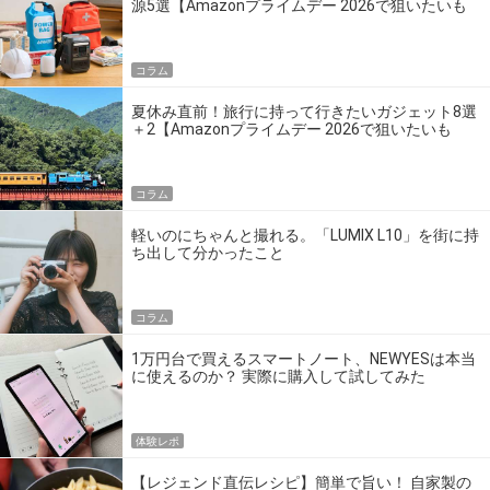
源5選【Amazonプライムデー 2026で狙いたいも
の】
コラム
夏休み直前！旅行に持って行きたいガジェット8選
＋2【Amazonプライムデー 2026で狙いたいも
の】
コラム
軽いのにちゃんと撮れる。「LUMIX L10」を街に持
ち出して分かったこと
コラム
1万円台で買えるスマートノート、NEWYESは本当
に使えるのか？ 実際に購入して試してみた
体験レポ
【レジェンド直伝レシピ】簡単で旨い！ 自家製の