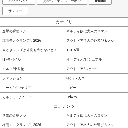
バックパック
完全ワイヤレスイヤホン
iPhone
サンコー
カテゴリ
進撃の背徳メシ
ギルティ飯は大人のロマン
梅雨モノグランプリ2026
アウトドア名人の外遊び＆メシ
今どきメンズは外見も磨かないと！
THE 5選
IT/モバイル
オーディオ/ビジュアル
クルマ/乗り物
アウトドア/スポーツ
ファッション
時計/メガネ
ホーム/インテリア
ホビー
カルチャー/フード
Others
コンテンツ
進撃の背徳メシ
ギルティ飯は大人のロマン
梅雨モノグランプリ2026
アウトドア名人の外遊び＆メシ