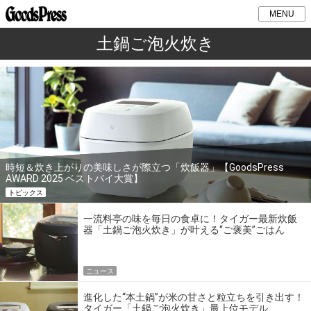
MENU
土鍋ご泡火炊き
時短＆炊き上がりの美味しさが際立つ「炊飯器」【GoodsPress
AWARD 2025 ベストバイ大賞】
トピックス
一流料亭の味を毎日の食卓に！タイガー最新炊飯
器「土鍋ご泡火炊き」が叶える“ご褒美”ごはん
ニュース
進化した“本土鍋”が米の甘さと粒立ちを引き出す！
タイガー「土鍋ご泡火炊き」最上位モデル