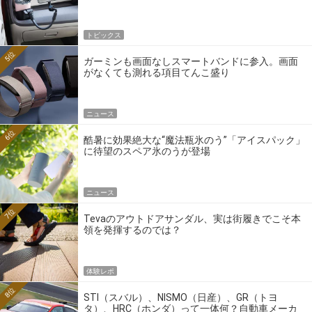
トピックス
5位
ガーミンも画面なしスマートバンドに参入。画面
がなくても測れる項目てんこ盛り
ニュース
6位
酷暑に効果絶大な“魔法瓶氷のう”「アイスパック」
に待望のスペア氷のうが登場
ニュース
7位
Tevaのアウトドアサンダル、実は街履きでこそ本
領を発揮するのでは？
体験レポ
8位
STI（スバル）、NISMO（日産）、GR（トヨ
タ）、HRC（ホンダ）って一体何？自動車メーカ