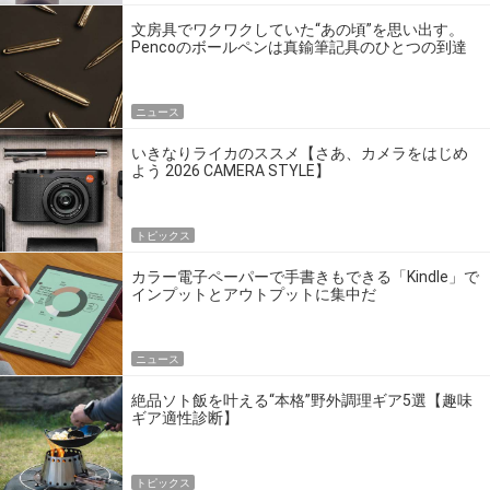
文房具でワクワクしていた“あの頃”を思い出す。
Pencoのボールペンは真鍮筆記具のひとつの到達
点だ
ニュース
いきなりライカのススメ【さあ、カメラをはじめ
よう 2026 CAMERA STYLE】
トピックス
カラー電子ペーパーで手書きもできる「Kindle」で
インプットとアウトプットに集中だ
ニュース
絶品ソト飯を叶える“本格”野外調理ギア5選【趣味
ギア適性診断】
トピックス