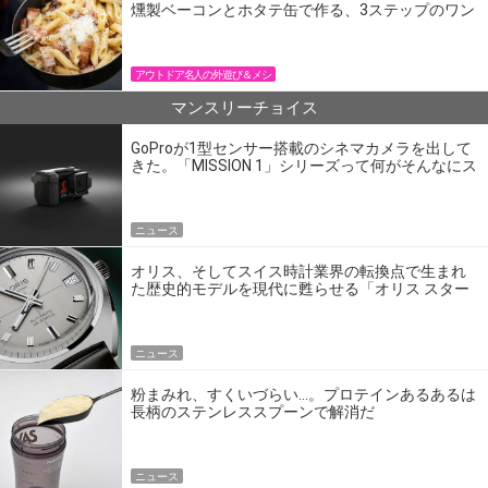
燻製ベーコンとホタテ缶で作る、3ステップのワン
パン飯
アウトドア名人の外遊び＆メシ
マンスリーチョイス
GoProが1型センサー搭載のシネマカメラを出して
きた。「MISSION 1」シリーズって何がそんなにス
ゴいの？
ニュース
オリス、そしてスイス時計業界の転換点で生まれ
た歴史的モデルを現代に甦らせる「オリス スター
エディション」
ニュース
粉まみれ、すくいづらい…。プロテインあるあるは
長柄のステンレススプーンで解消だ
ニュース