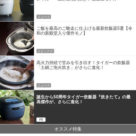
ニュース
ご飯を最高のご馳走に仕上げる最新炊飯器5選【令
和の新殿堂入り傑作モノ】
トピックス
高火力持続で甘みを引き出す！タイガーの炊飯器
「土鍋ご泡火炊き」がさらに進化！
ニュース
誕生から50周年タイガー炊飯器『炊きたて』の最
高傑作が、さらに進化！
PR
オススメ特集