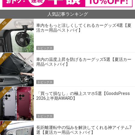
人気記事ランキング
1位
車内をもっと涼しくしてくれるカーグッズ4選【夏
活カー用品ベストバイ】
トピックス
2位
車内の温度上昇を防げるカーグッズ5選【夏活カー
用品ベストバイ】
トピックス
3位
「買って損なし」の極上スマホ5選【GoodsPress
2026上半期AWARD】
トピックス
4位
長距離運転中の悩みを解決してくれる神アイテム7
選【夏活カー用品ベストバイ】