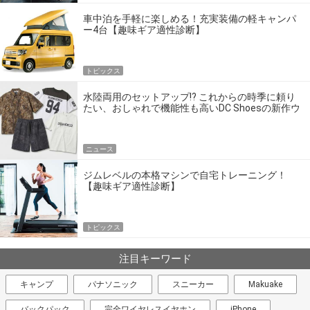
車中泊を手軽に楽しめる！充実装備の軽キャンパ
ー4台【趣味ギア適性診断】
トピックス
水陸両用のセットアップ!? これからの時季に頼り
たい、おしゃれで機能性も高いDC Shoesの新作ウ
エア
ニュース
ジムレベルの本格マシンで自宅トレーニング！
【趣味ギア適性診断】
トピックス
注目キーワード
キャンプ
パナソニック
スニーカー
Makuake
バックパック
完全ワイヤレスイヤホン
iPhone