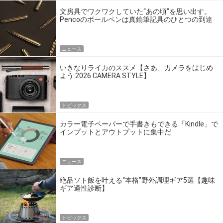
文房具でワクワクしていた“あの頃”を思い出す。
Pencoのボールペンは真鍮筆記具のひとつの到達
点だ
ニュース
いきなりライカのススメ【さあ、カメラをはじめ
よう 2026 CAMERA STYLE】
トピックス
カラー電子ペーパーで手書きもできる「Kindle」で
インプットとアウトプットに集中だ
ニュース
絶品ソト飯を叶える“本格”野外調理ギア5選【趣味
ギア適性診断】
トピックス