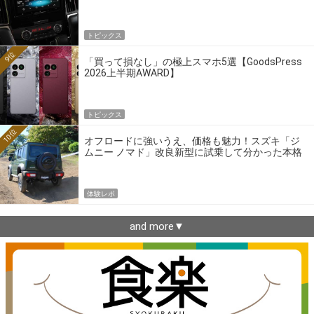
トピックス
9位
「買って損なし」の極上スマホ5選【GoodsPress
2026上半期AWARD】
トピックス
10位
オフロードに強いうえ、価格も魅力！スズキ「ジ
ムニー ノマド」改良新型に試乗して分かった本格
クロカンの実力
体験レポ
and more▼