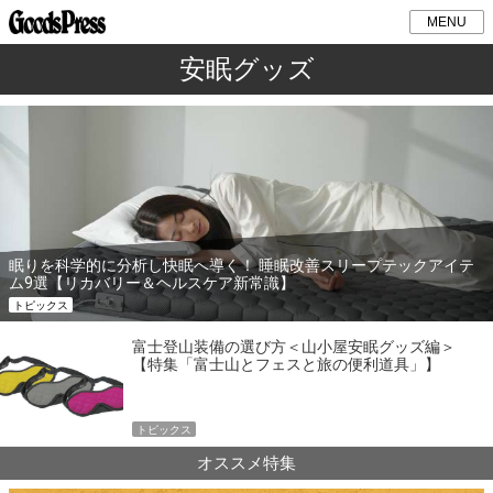
MENU
安眠グッズ
眠りを科学的に分析し快眠へ導く！ 睡眠改善スリープテックアイテ
ム9選【リカバリー＆ヘルスケア新常識】
トピックス
富士登山装備の選び方＜山小屋安眠グッズ編＞
【特集「富士山とフェスと旅の便利道具」】
トピックス
オススメ特集