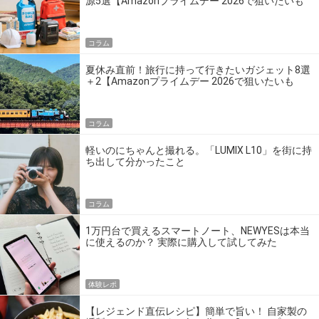
源5選【Amazonプライムデー 2026で狙いたいも
の】
コラム
夏休み直前！旅行に持って行きたいガジェット8選
＋2【Amazonプライムデー 2026で狙いたいも
の】
コラム
軽いのにちゃんと撮れる。「LUMIX L10」を街に持
ち出して分かったこと
コラム
1万円台で買えるスマートノート、NEWYESは本当
に使えるのか？ 実際に購入して試してみた
体験レポ
【レジェンド直伝レシピ】簡単で旨い！ 自家製の