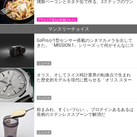
燻製ベーコンとホタテ缶で作る、3ステップのワン
パン飯
アウトドア名人の外遊び＆メシ
マンスリーチョイス
GoProが1型センサー搭載のシネマカメラを出して
きた。「MISSION 1」シリーズって何がそんなにス
ゴいの？
ニュース
オリス、そしてスイス時計業界の転換点で生まれ
た歴史的モデルを現代に甦らせる「オリス スター
エディション」
ニュース
粉まみれ、すくいづらい…。プロテインあるあるは
長柄のステンレススプーンで解消だ
ニュース