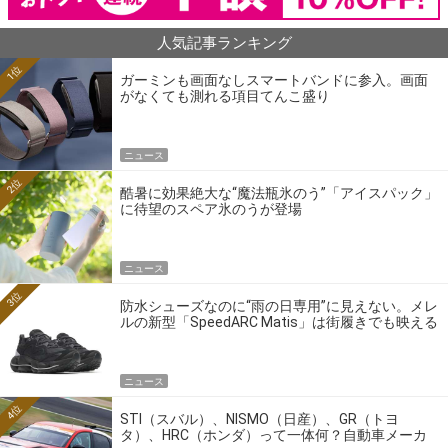
人気記事ランキング
1位
ガーミンも画面なしスマートバンドに参入。画面
がなくても測れる項目てんこ盛り
ニュース
2位
酷暑に効果絶大な“魔法瓶氷のう”「アイスパック」
に待望のスペア氷のうが登場
ニュース
3位
防水シューズなのに“雨の日専用”に見えない。メレ
ルの新型「SpeedARC Matis」は街履きでも映える
ニュース
4位
STI（スバル）、NISMO（日産）、GR（トヨ
タ）、HRC（ホンダ）って一体何？自動車メーカ