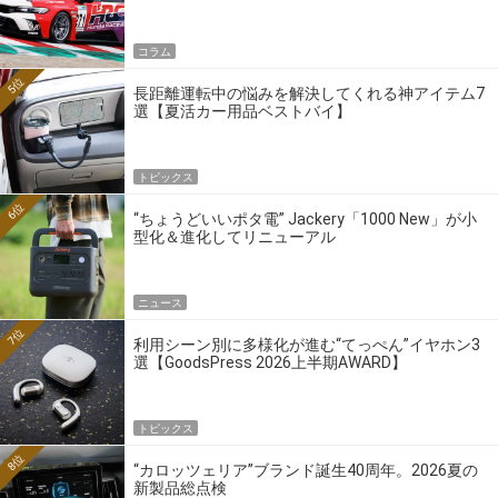
ーの4大ワークスブランドを探る
コラム
5位
長距離運転中の悩みを解決してくれる神アイテム7
選【夏活カー用品ベストバイ】
トピックス
6位
“ちょうどいいポタ電” Jackery「1000 New」が小
型化＆進化してリニューアル
ニュース
7位
利用シーン別に多様化が進む“てっぺん”イヤホン3
選【GoodsPress 2026上半期AWARD】
トピックス
8位
“カロッツェリア”ブランド誕生40周年。2026夏の
新製品総点検