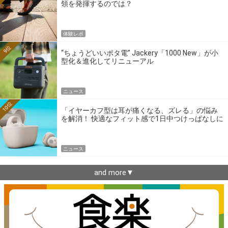
領を発揮するのでは？
体験レポ
9位
“ちょうどいいポタ電” Jackery「1000 New」が小
型化＆進化してリニューアル
ニュース
10位
「イヤーカフ型は耳が痛くなる、ズレる」の悩み
を解消！ 快適なフィット感で1日中つけっぱなしに
できるゼンハイザー最新作
ニュース
and more▼