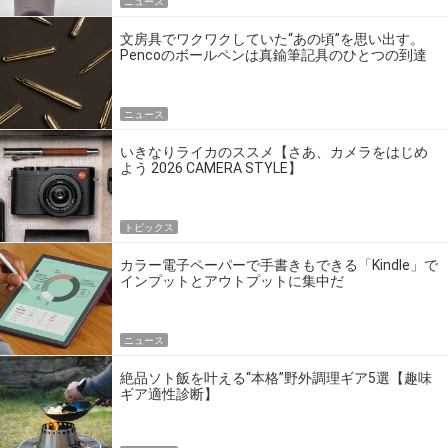
ニュース
文房具でワクワクしていた“あの頃”を思い出す。
Pencoのボールペンは真鍮筆記具のひとつの到達
点だ
ニュース
いきなりライカのススメ【さあ、カメラをはじめ
よう 2026 CAMERA STYLE】
トピックス
カラー電子ペーパーで手書きもできる「Kindle」で
インプットとアウトプットに集中だ
ニュース
絶品ソト飯を叶える“本格”野外調理ギア5選【趣味
ギア適性診断】