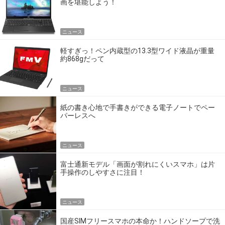
画を堪能しよう！
ニュース
軽すぎっ！ペン内蔵型の13.3型ワイド液晶が重量
約868gだって
ニュース
紙の書き心地で手書きができる電子ノートでペー
パーレスへ
ニュース
富士通新モデル「画面が割れにくいスマホ」は片
手操作のしやすさに注目！
ニュース
国産SIMフリースマホの本命か！ハンドソープで洗