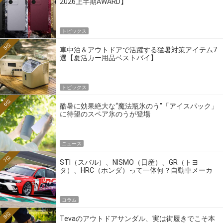
2026上半期AWARD】
トピックス
5位
車中泊＆アウトドアで活躍する猛暑対策アイテム7
選【夏活カー用品ベストバイ】
トピックス
6位
酷暑に効果絶大な“魔法瓶氷のう”「アイスパック」
に待望のスペア氷のうが登場
ニュース
7位
STI（スバル）、NISMO（日産）、GR（トヨ
タ）、HRC（ホンダ）って一体何？自動車メーカ
ーの4大ワークスブランドを探る
コラム
8位
Tevaのアウトドアサンダル、実は街履きでこそ本