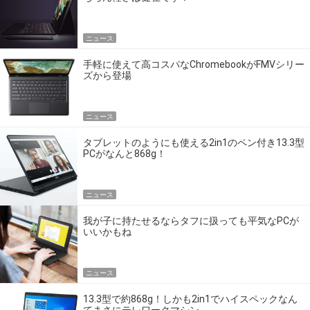
ニュース
手軽に使えて高コスパなChromebookがFMVシリー
ズから登場
ニュース
タブレットのようにも使える2in1のペン付き13.3型
PCがなんと868g！
ニュース
我が子に持たせるならタフに扱っても平気なPCが
いいかもね
ニュース
13.3型で約868g！しかも2in1でハイスペックなん