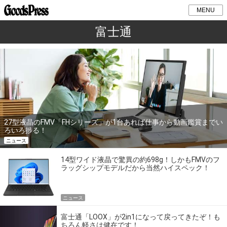
MENU
富士通
27型液晶のFMV「FHシリーズ」が1台あれば仕事から動画鑑賞までい
ろいろ捗る！
ニュース
14型ワイド液晶で驚異の約698g！しかもFMVのフ
ラッグシップモデルだから当然ハイスペック！
ニュース
富士通「LOOX」が2in1になって戻ってきたぞ！も
ちろん軽さは健在です！