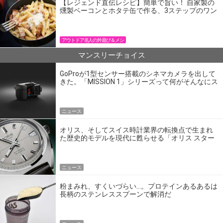
【レジェンド直伝レシピ】簡単で旨い！ 自家製の
燻製ベーコンとホタテ缶で作る、3ステップのワン
パン飯
アウトドア名人の外遊び＆メシ
マンスリーチョイス
GoProが1型センサー搭載のシネマカメラを出して
きた。「MISSION 1」シリーズって何がそんなにス
ゴいの？
ニュース
オリス、そしてスイス時計業界の転換点で生まれ
た歴史的モデルを現代に甦らせる「オリス スター
エディション」
ニュース
粉まみれ、すくいづらい…。プロテインあるあるは
長柄のステンレススプーンで解消だ