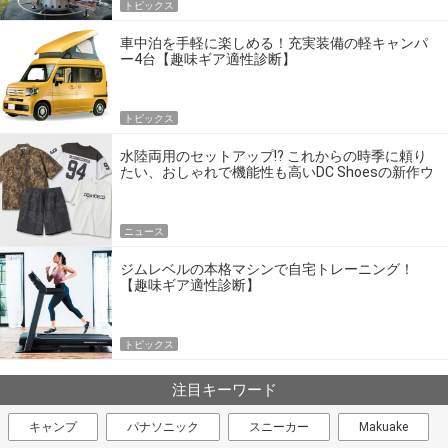
トピックス
車中泊を手軽に楽しめる！充実装備の軽キャンパ
ー4台【趣味ギア適性診断】
トピックス
水陸両用のセットアップ!? これからの時季に頼り
たい、おしゃれで機能性も高いDC Shoesの新作ウ
エア
ニュース
ジムレベルの本格マシンで自宅トレーニング！
【趣味ギア適性診断】
トピックス
注目キーワード
キャンプ
パナソニック
スニーカー
Makuake