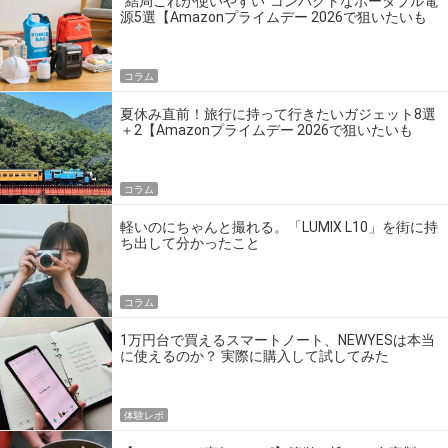
“結局これが使いやすい”コンパクトなポータブル電
源5選【Amazonプライムデー 2026で狙いたいも
の】
コラム
夏休み直前！旅行に持って行きたいガジェット8選
＋2【Amazonプライムデー 2026で狙いたいも
の】
コラム
軽いのにちゃんと撮れる。「LUMIX L10」を街に持
ち出して分かったこと
コラム
1万円台で買えるスマートノート、NEWYESは本当
に使えるのか？ 実際に購入して試してみた
体験レポ