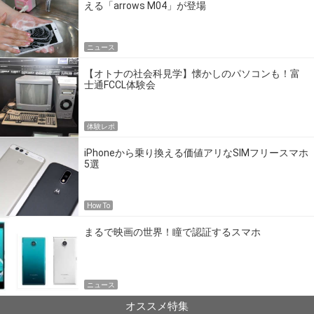
える「arrows M04」が登場
ニュース
【オトナの社会科見学】懐かしのパソコンも！富
士通FCCL体験会
体験レポ
iPhoneから乗り換える価値アリなSIMフリースマホ
5選
How To
まるで映画の世界！瞳で認証するスマホ
ニュース
オススメ特集