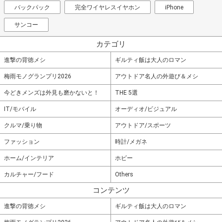
バックパック
完全ワイヤレスイヤホン
iPhone
サンコー
カテゴリ
進撃の背徳メシ
ギルティ飯は大人のロマン
梅雨モノグランプリ2026
アウトドア名人の外遊び＆メシ
今どきメンズは外見も磨かないと！
THE 5選
IT/モバイル
オーディオ/ビジュアル
クルマ/乗り物
アウトドア/スポーツ
ファッション
時計/メガネ
ホーム/インテリア
ホビー
カルチャー/フード
Others
コンテンツ
進撃の背徳メシ
ギルティ飯は大人のロマン