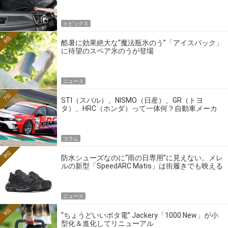
トピックス
6位
酷暑に効果絶大な“魔法瓶氷のう”「アイスパック」
に待望のスペア氷のうが登場
ニュース
7位
STI（スバル）、NISMO（日産）、GR（トヨ
タ）、HRC（ホンダ）って一体何？自動車メーカ
ーの4大ワークスブランドを探る
コラム
8位
防水シューズなのに“雨の日専用”に見えない。メレ
ルの新型「SpeedARC Matis」は街履きでも映える
ニュース
9位
“ちょうどいいポタ電” Jackery「1000 New」が小
型化＆進化してリニューアル