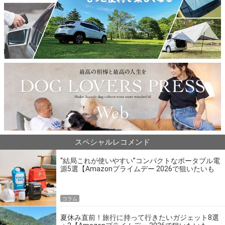
スペシャルレコメンド
“結局これが使いやすい”コンパクトなポータブル電
源5選【Amazonプライムデー 2026で狙いたいも
の】
コラム
夏休み直前！旅行に持って行きたいガジェット8選