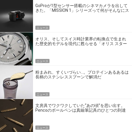
GoProが1型センサー搭載のシネマカメラを出して
きた。「MISSION 1」シリーズって何がそんなにス
ゴいの？
ニュース
オリス、そしてスイス時計業界の転換点で生まれ
た歴史的モデルを現代に甦らせる「オリス スター
エディション」
ニュース
粉まみれ、すくいづらい…。プロテインあるあるは
長柄のステンレススプーンで解消だ
ニュース
文房具でワクワクしていた“あの頃”を思い出す。
Pencoのボールペンは真鍮筆記具のひとつの到達
点だ
ニュース