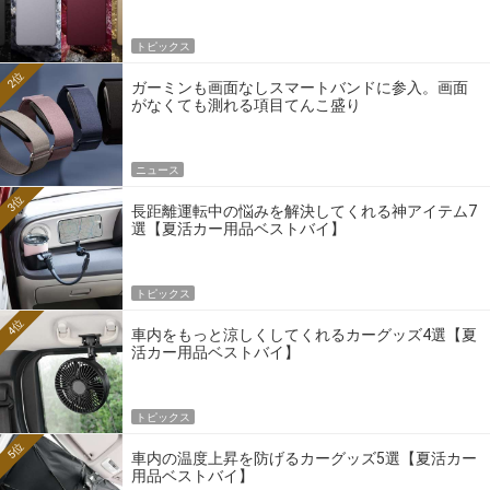
トピックス
2位
ガーミンも画面なしスマートバンドに参入。画面
がなくても測れる項目てんこ盛り
ニュース
3位
長距離運転中の悩みを解決してくれる神アイテム7
選【夏活カー用品ベストバイ】
トピックス
4位
車内をもっと涼しくしてくれるカーグッズ4選【夏
活カー用品ベストバイ】
トピックス
5位
車内の温度上昇を防げるカーグッズ5選【夏活カー
用品ベストバイ】