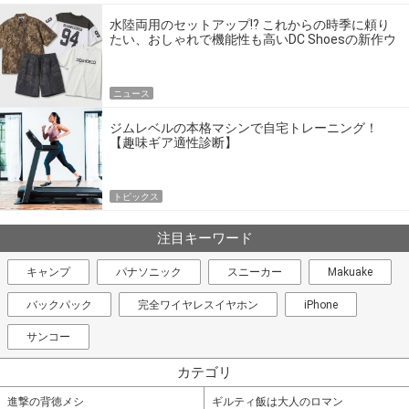
水陸両用のセットアップ!? これからの時季に頼り
たい、おしゃれで機能性も高いDC Shoesの新作ウ
エア
ニュース
ジムレベルの本格マシンで自宅トレーニング！
【趣味ギア適性診断】
トピックス
注目キーワード
キャンプ
パナソニック
スニーカー
Makuake
バックパック
完全ワイヤレスイヤホン
iPhone
サンコー
カテゴリ
進撃の背徳メシ
ギルティ飯は大人のロマン