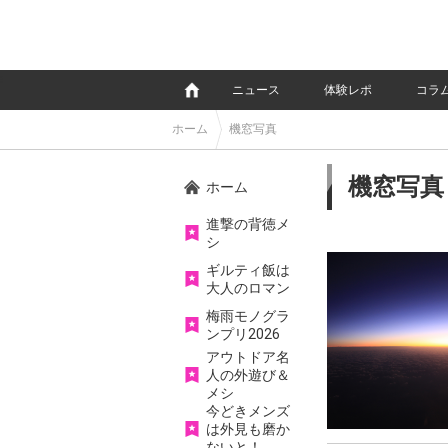
e
ニュース
体験レポ
コラ
ホーム
機窓写真
機窓写真
ホーム
進撃の背徳メ
シ
ギルティ飯は
大人のロマン
梅雨モノグラ
ンプリ2026
アウトドア名
人の外遊び＆
メシ
今どきメンズ
は外見も磨か
ないと！