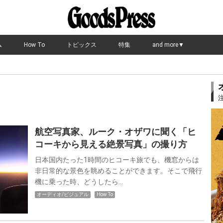
ム
How To
トピックス
特集
and more▼
航空写真家、ルーク・オザワに聞く「ヒ
コーキから見える絶景写真」の撮り方
日本国内たった1時間のヒコーキ旅でも、機窓からは
非日常的な景色を眺めることができます。そこで飛行
機に乗った時、どうしたら…
オーディオ/ビジュアル
How To