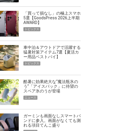
「買って損なし」の極上スマホ
5選【GoodsPress 2026上半期
AWARD】
トピックス
車中泊＆アウトドアで活躍する
猛暑対策アイテム7選【夏活カ
ー用品ベストバイ】
トピックス
酷暑に効果絶大な“魔法瓶氷の
う”「アイスパック」に待望の
スペア氷のうが登場
ニュース
ガーミンも画面なしスマートバ
ンドに参入。画面がなくても測
れる項目てんこ盛り