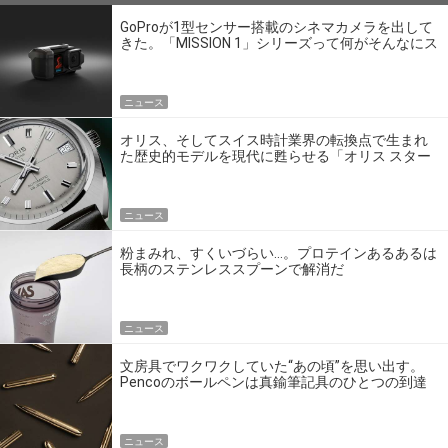
GoProが1型センサー搭載のシネマカメラを出して
きた。「MISSION 1」シリーズって何がそんなにス
ゴいの？
ニュース
オリス、そしてスイス時計業界の転換点で生まれ
た歴史的モデルを現代に甦らせる「オリス スター
エディション」
ニュース
粉まみれ、すくいづらい…。プロテインあるあるは
長柄のステンレススプーンで解消だ
ニュース
文房具でワクワクしていた“あの頃”を思い出す。
Pencoのボールペンは真鍮筆記具のひとつの到達
点だ
ニュース