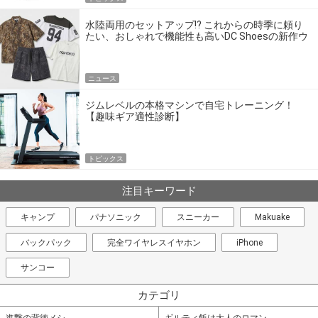
水陸両用のセットアップ!? これからの時季に頼り
たい、おしゃれで機能性も高いDC Shoesの新作ウ
エア
ニュース
ジムレベルの本格マシンで自宅トレーニング！
【趣味ギア適性診断】
トピックス
注目キーワード
キャンプ
パナソニック
スニーカー
Makuake
バックパック
完全ワイヤレスイヤホン
iPhone
サンコー
カテゴリ
進撃の背徳メシ
ギルティ飯は大人のロマン