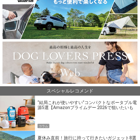
スペシャルレコメンド
“結局これが使いやすい”コンパクトなポータブル電
源5選【Amazonプライムデー 2026で狙いたいも
の】
コラム
夏休み直前！旅行に持って行きたいガジェット8選