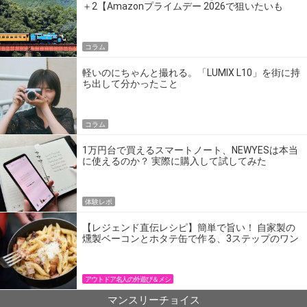
＋2【Amazonプライムデー 2026で狙いたいも
の】
コラム
軽いのにちゃんと撮れる。「LUMIX L10」を街に持
ち出して分かったこと
コラム
1万円台で買えるスマートノート、NEWYESは本当
に使えるのか？ 実際に購入して試してみた
体験レポ
【レジェンド直伝レシピ】簡単で旨い！ 自家製の
燻製ベーコンとホタテ缶で作る、3ステップのワン
パン飯
アウトドア名人の外遊び＆メシ
マンスリーチョイス