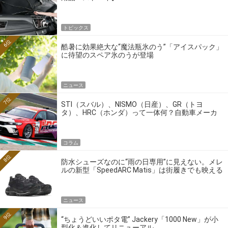
トピックス
6位
酷暑に効果絶大な“魔法瓶氷のう”「アイスパック」
に待望のスペア氷のうが登場
ニュース
7位
STI（スバル）、NISMO（日産）、GR（トヨ
タ）、HRC（ホンダ）って一体何？自動車メーカ
ーの4大ワークスブランドを探る
コラム
8位
防水シューズなのに“雨の日専用”に見えない。メレ
ルの新型「SpeedARC Matis」は街履きでも映える
ニュース
9位
“ちょうどいいポタ電” Jackery「1000 New」が小
型化＆進化してリニューアル