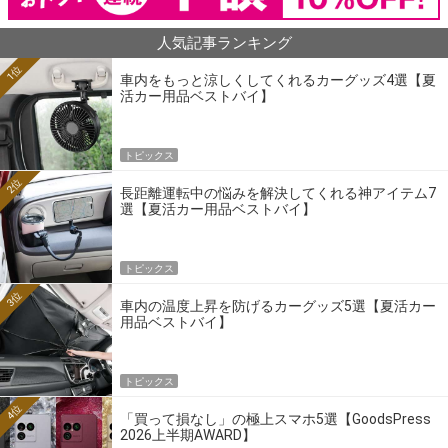
人気記事ランキング
1位
車内をもっと涼しくしてくれるカーグッズ4選【夏
活カー用品ベストバイ】
トピックス
2位
長距離運転中の悩みを解決してくれる神アイテム7
選【夏活カー用品ベストバイ】
トピックス
3位
車内の温度上昇を防げるカーグッズ5選【夏活カー
用品ベストバイ】
トピックス
4位
「買って損なし」の極上スマホ5選【GoodsPress
2026上半期AWARD】