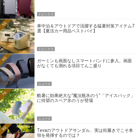
トピックス
5位
車中泊＆アウトドアで活躍する猛暑対策アイテム7
選【夏活カー用品ベストバイ】
トピックス
6位
ガーミンも画面なしスマートバンドに参入。画面
がなくても測れる項目てんこ盛り
ニュース
7位
酷暑に効果絶大な“魔法瓶氷のう”「アイスパック」
に待望のスペア氷のうが登場
ニュース
8位
Tevaのアウトドアサンダル、実は街履きでこそ本
領を発揮するのでは？