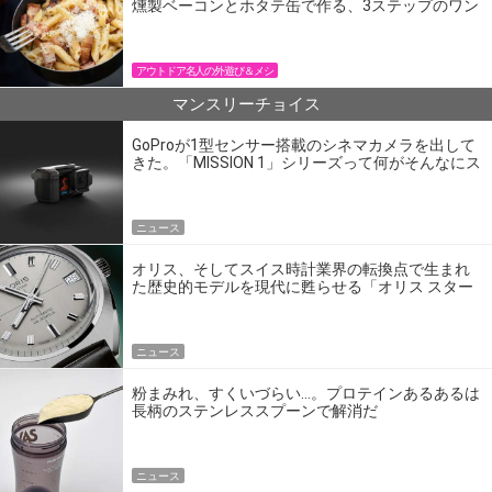
燻製ベーコンとホタテ缶で作る、3ステップのワン
パン飯
アウトドア名人の外遊び＆メシ
マンスリーチョイス
GoProが1型センサー搭載のシネマカメラを出して
きた。「MISSION 1」シリーズって何がそんなにス
ゴいの？
ニュース
オリス、そしてスイス時計業界の転換点で生まれ
た歴史的モデルを現代に甦らせる「オリス スター
エディション」
ニュース
粉まみれ、すくいづらい…。プロテインあるあるは
長柄のステンレススプーンで解消だ
ニュース