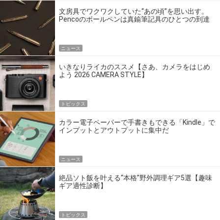
文房具でワクワクしていた“あの頃”を思い出す。
Pencoのボールペンは真鍮筆記具のひとつの到達
点だ
ニュース
いきなりライカのススメ【さあ、カメラをはじめ
よう 2026 CAMERA STYLE】
トピックス
カラー電子ペーパーで手書きもできる「Kindle」で
インプットとアウトプットに集中だ
ニュース
絶品ソト飯を叶える“本格”野外調理ギア5選【趣味
ギア適性診断】
トピックス