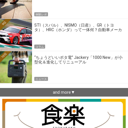
体験レポ
9位
STI（スバル）、NISMO（日産）、GR（トヨ
タ）、HRC（ホンダ）って一体何？自動車メーカ
ーの4大ワークスブランドを探る
コラム
10位
“ちょうどいいポタ電” Jackery「1000 New」が小
型化＆進化してリニューアル
ニュース
and more▼