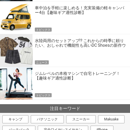
車中泊を手軽に楽しめる！充実装備の軽キャンパ
ー4台【趣味ギア適性診断】
トピックス
水陸両用のセットアップ!? これからの時季に頼り
たい、おしゃれで機能性も高いDC Shoesの新作ウ
エア
ニュース
ジムレベルの本格マシンで自宅トレーニング！
【趣味ギア適性診断】
トピックス
注目キーワード
キャンプ
パナソニック
スニーカー
Makuake
バックパック
完全ワイヤレスイヤホン
iPhone