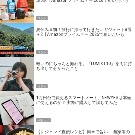
源5選【Amazonプライムデー 2026で狙いたいも
の】
コラム
夏休み直前！旅行に持って行きたいガジェット8選
＋2【Amazonプライムデー 2026で狙いたいも
の】
コラム
軽いのにちゃんと撮れる。「LUMIX L10」を街に持
ち出して分かったこと
コラム
1万円台で買えるスマートノート、NEWYESは本当
に使えるのか？ 実際に購入して試してみた
体験レポ
【レジェンド直伝レシピ】簡単で旨い！ 自家製の