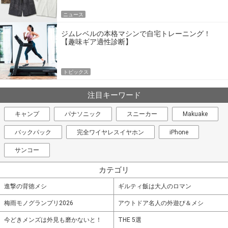
ニュース
ジムレベルの本格マシンで自宅トレーニング！
【趣味ギア適性診断】
トピックス
注目キーワード
キャンプ
パナソニック
スニーカー
Makuake
バックパック
完全ワイヤレスイヤホン
iPhone
サンコー
カテゴリ
進撃の背徳メシ
ギルティ飯は大人のロマン
梅雨モノグランプリ2026
アウトドア名人の外遊び＆メシ
今どきメンズは外見も磨かないと！
THE 5選