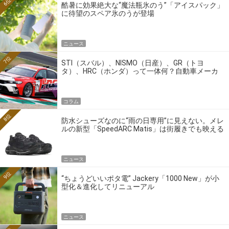
6位
酷暑に効果絶大な“魔法瓶氷のう”「アイスパック」
に待望のスペア氷のうが登場
ニュース
7位
STI（スバル）、NISMO（日産）、GR（トヨ
タ）、HRC（ホンダ）って一体何？自動車メーカ
ーの4大ワークスブランドを探る
コラム
8位
防水シューズなのに“雨の日専用”に見えない。メレ
ルの新型「SpeedARC Matis」は街履きでも映える
ニュース
9位
“ちょうどいいポタ電” Jackery「1000 New」が小
型化＆進化してリニューアル
ニュース