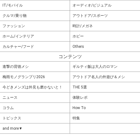
IT/モバイル
オーディオ/ビジュアル
クルマ/乗り物
アウトドア/スポーツ
ファッション
時計/メガネ
ホーム/インテリア
ホビー
カルチャー/フード
Others
コンテンツ
進撃の背徳メシ
ギルティ飯は大人のロマン
梅雨モノグランプリ2026
アウトドア名人の外遊び＆メシ
今どきメンズは外見も磨かないと！
THE 5選
ニュース
体験レポ
コラム
How To
トピックス
特集
and more▼