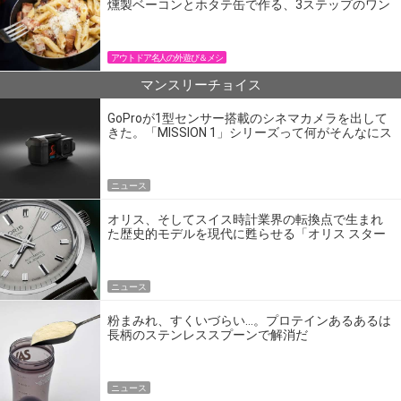
燻製ベーコンとホタテ缶で作る、3ステップのワン
パン飯
アウトドア名人の外遊び＆メシ
マンスリーチョイス
GoProが1型センサー搭載のシネマカメラを出して
きた。「MISSION 1」シリーズって何がそんなにス
ゴいの？
ニュース
オリス、そしてスイス時計業界の転換点で生まれ
た歴史的モデルを現代に甦らせる「オリス スター
エディション」
ニュース
粉まみれ、すくいづらい…。プロテインあるあるは
長柄のステンレススプーンで解消だ
ニュース