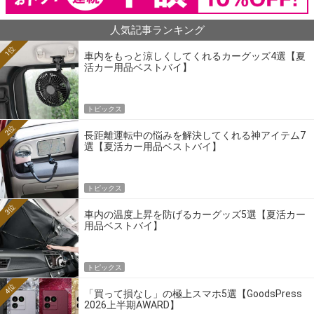
人気記事ランキング
1位
車内をもっと涼しくしてくれるカーグッズ4選【夏
活カー用品ベストバイ】
トピックス
2位
長距離運転中の悩みを解決してくれる神アイテム7
選【夏活カー用品ベストバイ】
トピックス
3位
車内の温度上昇を防げるカーグッズ5選【夏活カー
用品ベストバイ】
トピックス
4位
「買って損なし」の極上スマホ5選【GoodsPress
2026上半期AWARD】