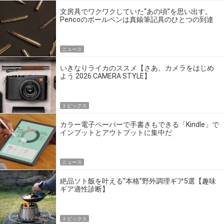
文房具でワクワクしていた“あの頃”を思い出す。
Pencoのボールペンは真鍮筆記具のひとつの到達
点だ
ニュース
いきなりライカのススメ【さあ、カメラをはじめ
よう 2026 CAMERA STYLE】
トピックス
カラー電子ペーパーで手書きもできる「Kindle」で
インプットとアウトプットに集中だ
ニュース
絶品ソト飯を叶える“本格”野外調理ギア5選【趣味
ギア適性診断】
トピックス