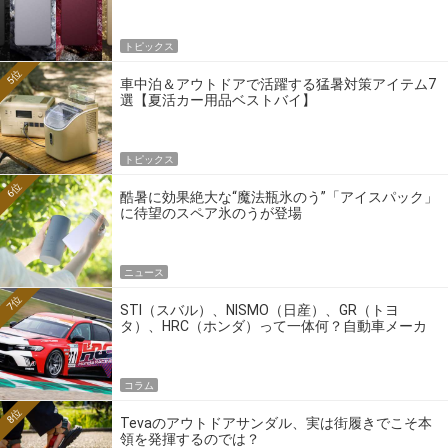
トピックス
5位
車中泊＆アウトドアで活躍する猛暑対策アイテム7
選【夏活カー用品ベストバイ】
トピックス
6位
酷暑に効果絶大な“魔法瓶氷のう”「アイスパック」
に待望のスペア氷のうが登場
ニュース
7位
STI（スバル）、NISMO（日産）、GR（トヨ
タ）、HRC（ホンダ）って一体何？自動車メーカ
ーの4大ワークスブランドを探る
コラム
8位
Tevaのアウトドアサンダル、実は街履きでこそ本
領を発揮するのでは？