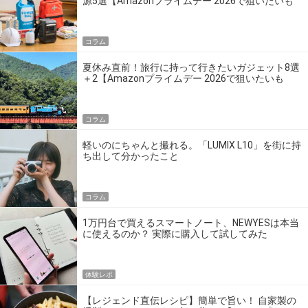
源5選【Amazonプライムデー 2026で狙いたいも
の】
コラム
夏休み直前！旅行に持って行きたいガジェット8選
＋2【Amazonプライムデー 2026で狙いたいも
の】
コラム
軽いのにちゃんと撮れる。「LUMIX L10」を街に持
ち出して分かったこと
コラム
1万円台で買えるスマートノート、NEWYESは本当
に使えるのか？ 実際に購入して試してみた
体験レポ
【レジェンド直伝レシピ】簡単で旨い！ 自家製の