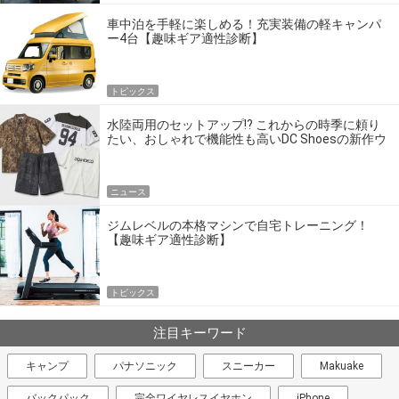
車中泊を手軽に楽しめる！充実装備の軽キャンパ
ー4台【趣味ギア適性診断】
トピックス
水陸両用のセットアップ!? これからの時季に頼り
たい、おしゃれで機能性も高いDC Shoesの新作ウ
エア
ニュース
ジムレベルの本格マシンで自宅トレーニング！
【趣味ギア適性診断】
トピックス
注目キーワード
キャンプ
パナソニック
スニーカー
Makuake
バックパック
完全ワイヤレスイヤホン
iPhone