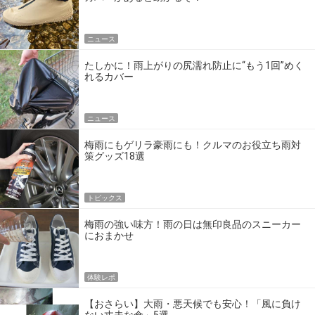
ニュース
たしかに！雨上がりの尻濡れ防止に“もう1回”めく
れるカバー
ニュース
梅雨にもゲリラ豪雨にも！クルマのお役立ち雨対
策グッズ18選
トピックス
梅雨の強い味方！雨の日は無印良品のスニーカー
におまかせ
体験レポ
【おさらい】大雨・悪天候でも安心！「風に負け