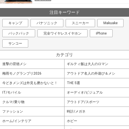
注目キーワード
キャンプ
パナソニック
スニーカー
Makuake
バックパック
完全ワイヤレスイヤホン
iPhone
サンコー
カテゴリ
進撃の背徳メシ
ギルティ飯は大人のロマン
梅雨モノグランプリ2026
アウトドア名人の外遊び＆メシ
今どきメンズは外見も磨かないと！
THE 5選
IT/モバイル
オーディオ/ビジュアル
クルマ/乗り物
アウトドア/スポーツ
ファッション
時計/メガネ
ホーム/インテリア
ホビー