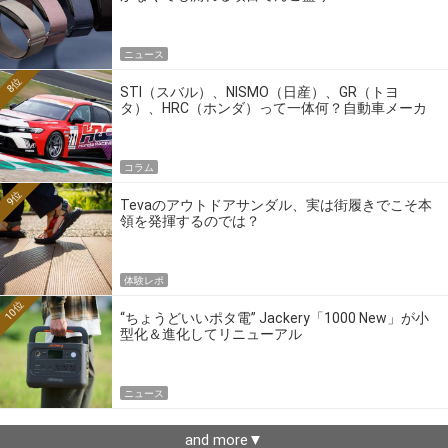
ニュース
8位
STI（スバル）、NISMO（日産）、GR（トヨ
タ）、HRC（ホンダ）って一体何？自動車メーカ
ーの4大ワークスブランドを探る
コラム
9位
Tevaのアウトドアサンダル、実は街履きでこそ本
領を発揮するのでは？
体験レポ
10位
“ちょうどいいポタ電” Jackery「1000 New」が小
型化＆進化してリニューアル
ニュース
and more▼