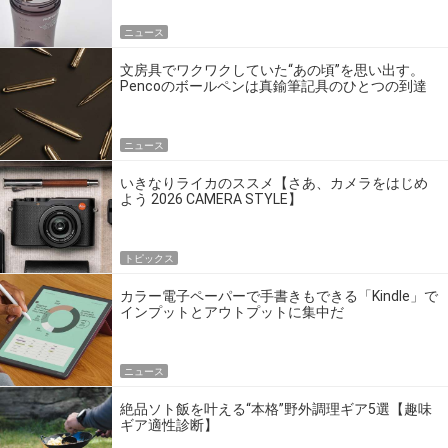
ニュース
文房具でワクワクしていた“あの頃”を思い出す。
Pencoのボールペンは真鍮筆記具のひとつの到達
点だ
ニュース
いきなりライカのススメ【さあ、カメラをはじめ
よう 2026 CAMERA STYLE】
トピックス
カラー電子ペーパーで手書きもできる「Kindle」で
インプットとアウトプットに集中だ
ニュース
絶品ソト飯を叶える“本格”野外調理ギア5選【趣味
ギア適性診断】