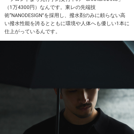
（1万4300円）なんです。東レの先端技
術“NANODESIGN”を採用し、撥⽔剤のみに頼らない⾼
い撥⽔性能を誇るとともに環境や⼈体へも優しい1本に
仕上がっているんです。