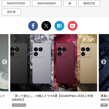
NANODESIGN
SAKASANANO
傘
梅雨対策
雨対策
らイ
「買って損なし」の極上スマホ5選【GoodsPress 2026上半期
薄着に
AWARD】
SHO
トピックス
PR