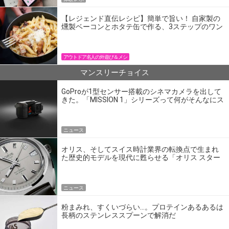
【レジェンド直伝レシピ】簡単で旨い！ 自家製の
燻製ベーコンとホタテ缶で作る、3ステップのワン
パン飯
アウトドア名人の外遊び＆メシ
マンスリーチョイス
GoProが1型センサー搭載のシネマカメラを出して
きた。「MISSION 1」シリーズって何がそんなにス
ゴいの？
ニュース
オリス、そしてスイス時計業界の転換点で生まれ
た歴史的モデルを現代に甦らせる「オリス スター
エディション」
ニュース
粉まみれ、すくいづらい…。プロテインあるあるは
長柄のステンレススプーンで解消だ