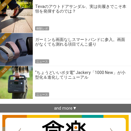
8位
Tevaのアウトドアサンダル、実は街履きでこそ本
領を発揮するのでは？
体験レポ
9位
ガーミンも画面なしスマートバンドに参入。画面
がなくても測れる項目てんこ盛り
ニュース
10位
“ちょうどいいポタ電” Jackery「1000 New」が小
型化＆進化してリニューアル
ニュース
and more▼