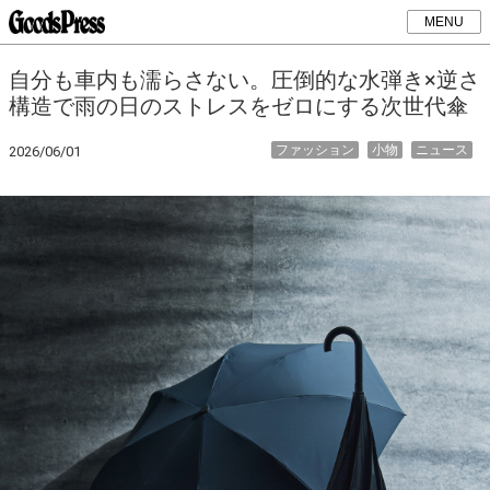
MENU
自分も車内も濡らさない。圧倒的な水弾き×逆さ
構造で雨の日のストレスをゼロにする次世代傘
ファッション
小物
ニュース
2026/06/01