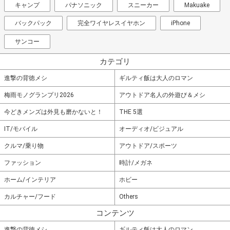
キャンプ
パナソニック
スニーカー
Makuake
バックパック
完全ワイヤレスイヤホン
iPhone
サンコー
カテゴリ
進撃の背徳メシ
ギルティ飯は大人のロマン
梅雨モノグランプリ2026
アウトドア名人の外遊び＆メシ
今どきメンズは外見も磨かないと！
THE 5選
IT/モバイル
オーディオ/ビジュアル
クルマ/乗り物
アウトドア/スポーツ
ファッション
時計/メガネ
ホーム/インテリア
ホビー
カルチャー/フード
Others
コンテンツ
進撃の背徳メシ
ギルティ飯は大人のロマン