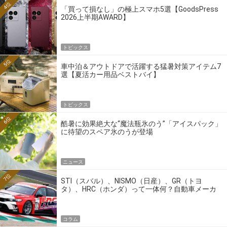
4位
「買って損なし」の極上スマホ5選【GoodsPress
2026上半期AWARD】
トピックス
5位
車中泊＆アウトドアで活躍する猛暑対策アイテム7
選【夏活カー用品ベストバイ】
トピックス
6位
酷暑に効果絶大な“魔法瓶氷のう”「アイスパック」
に待望のスペア氷のうが登場
ニュース
7位
STI（スバル）、NISMO（日産）、GR（トヨ
タ）、HRC（ホンダ）って一体何？自動車メーカ
ーの4大ワークスブランドを探る
コラム