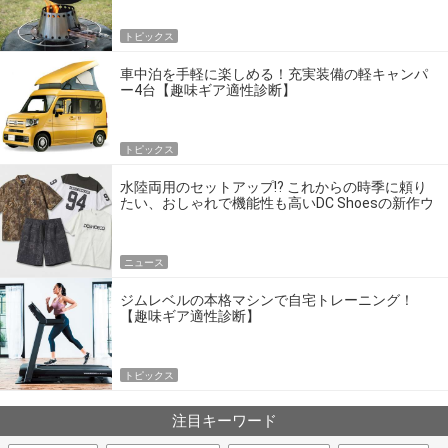
トピックス
車中泊を手軽に楽しめる！充実装備の軽キャンパ
ー4台【趣味ギア適性診断】
トピックス
水陸両用のセットアップ!? これからの時季に頼り
たい、おしゃれで機能性も高いDC Shoesの新作ウ
エア
ニュース
ジムレベルの本格マシンで自宅トレーニング！
【趣味ギア適性診断】
トピックス
注目キーワード