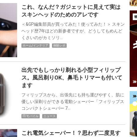
これ、なんだ？ガジェットに見えて実は
スキンヘッドのためのアレです
＜&GP編集部員が買ってみた！使ってみた！＞ スキン
ヘッド歴7年ほどの新参者ですが、どうしてもめんど
くさいのがカミソリ…
ホーム/インテリア
体験レポ
出先でもしっかり剃れる小型フィリップ
ス。風呂剃りOK、鼻毛トリマーも付いて
ます
フィリップスから、出張先にも持ち運びやすく、肌に
優しい深剃りができる電動シェーバー「フィリップス
コンパクトシェーバー 7…
IT/モバイル
ニュース
これ電気シェーバー！？思わず二度見す