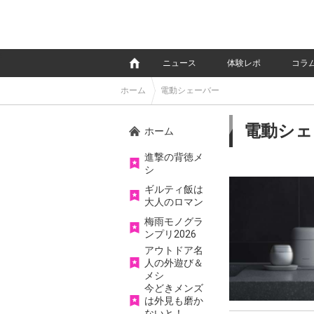
e
ニュース
体験レポ
コラ
ホーム
電動シェーバー
電動シェ
ホーム
進撃の背徳メ
シ
ギルティ飯は
大人のロマン
梅雨モノグラ
ンプリ2026
アウトドア名
人の外遊び＆
メシ
今どきメンズ
は外見も磨か
ないと！