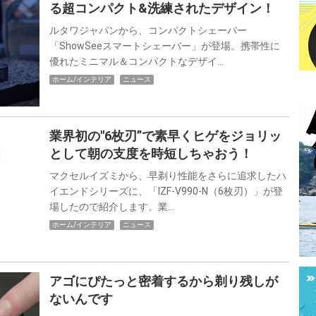
る超コンパクト&洗練されたデザイン！
ルタワジャパンから、コンパクトシェーバー
「ShowSeeスマートシェーバー」が登場。携帯性に
優れたミニマル＆コンパクトなデザイ…
ホーム/インテリア
ニュース
業界初の"6枚刃”で素早くヒゲをジョリッ
として朝の支度を時短しちゃおう！
マクセルイズミから、早剃り性能をさらに追求したハ
イエンドシリーズに、「IZF-V990-N（6枚刃）」が登
場したので紹介します。業…
ホーム/インテリア
ニュース
アゴにぴたっと密着するから剃り残しが
ないんです