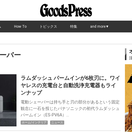
ム
How To
トピックス
特集
and more▼
ーバー
ラムダッシュ パームインが6枚刃に。ワイ
ヤレスの充電台と自動洗浄充電器もライ
ンナップ
電動シェーバーは持ち手と刃の部分があるという固定
観念に一石を投じたパナソニックの初代ラムダッシュ
パームイン（ES-PV6A）…
ホーム/インテリア
ニュース