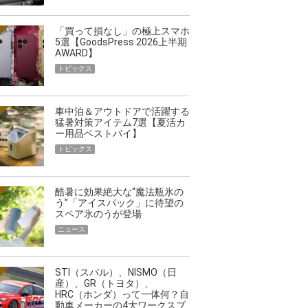
「買って損なし」の極上スマホ
5選【GoodsPress 2026上半期
AWARD】
トピックス
車中泊＆アウトドアで活躍する
猛暑対策アイテム7選【夏活カ
ー用品ベストバイ】
トピックス
酷暑に効果絶大な“魔法瓶氷の
う”「アイスパック」に待望の
スペア氷のうが登場
ニュース
STI（スバル）、NISMO（日
産）、GR（トヨタ）、
HRC（ホンダ）って一体何？自
動車メーカーの4大ワークスブ