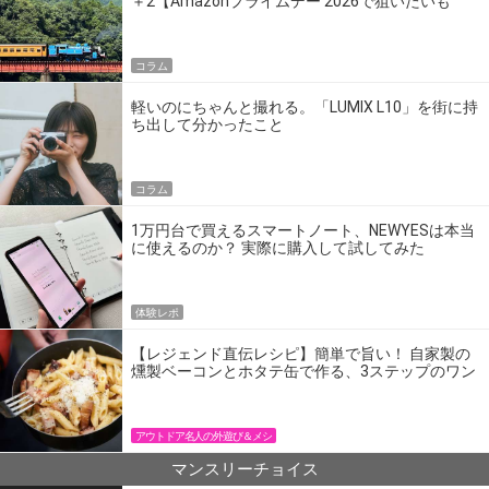
＋2【Amazonプライムデー 2026で狙いたいも
の】
コラム
軽いのにちゃんと撮れる。「LUMIX L10」を街に持
ち出して分かったこと
コラム
1万円台で買えるスマートノート、NEWYESは本当
に使えるのか？ 実際に購入して試してみた
体験レポ
【レジェンド直伝レシピ】簡単で旨い！ 自家製の
燻製ベーコンとホタテ缶で作る、3ステップのワン
パン飯
アウトドア名人の外遊び＆メシ
マンスリーチョイス