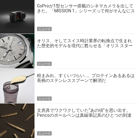
GoProが1型センサー搭載のシネマカメラを出して
きた。「MISSION 1」シリーズって何がそんなにス
ゴいの？
ニュース
オリス、そしてスイス時計業界の転換点で生まれ
た歴史的モデルを現代に甦らせる「オリス スター
エディション」
ニュース
粉まみれ、すくいづらい…。プロテインあるあるは
長柄のステンレススプーンで解消だ
ニュース
文房具でワクワクしていた“あの頃”を思い出す。
Pencoのボールペンは真鍮筆記具のひとつの到達
点だ
ニュース