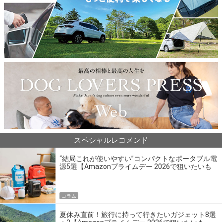
スペシャルレコメンド
“結局これが使いやすい”コンパクトなポータブル電
源5選【Amazonプライムデー 2026で狙いたいも
の】
コラム
夏休み直前！旅行に持って行きたいガジェット8選