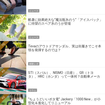
ニュース
6位
酷暑に効果絶大な“魔法瓶氷のう”「アイスパック」
に待望のスペア氷のうが登場
ニュース
7位
Tevaのアウトドアサンダル、実は街履きでこそ本
領を発揮するのでは？
体験レポ
8位
STI（スバル）、NISMO（日産）、GR（トヨ
タ）、HRC（ホンダ）って一体何？自動車メーカ
ーの4大ワークスブランドを探る
コラム
9位
“ちょうどいいポタ電” Jackery「1000 New」が小
型化＆進化してリニューアル