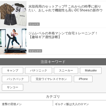
水陸両用のセットアップ!? これからの時季に頼り
たい、おしゃれで機能性も高いDC Shoesの新作ウ
エア
ニュース
ジムレベルの本格マシンで自宅トレーニング！
【趣味ギア適性診断】
トピックス
注目キーワード
キャンプ
パナソニック
スニーカー
Makuake
バックパック
完全ワイヤレスイヤホン
iPhone
サンコー
カテゴリ
進撃の背徳メシ
ギルティ飯は大人のロマン