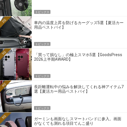
トピックス
2位
車内の温度上昇を防げるカーグッズ5選【夏活カー
用品ベストバイ】
トピックス
3位
「買って損なし」の極上スマホ5選【GoodsPress
2026上半期AWARD】
トピックス
4位
長距離運転中の悩みを解決してくれる神アイテム7
選【夏活カー用品ベストバイ】
トピックス
5位
ガーミンも画面なしスマートバンドに参入。画面
がなくても測れる項目てんこ盛り