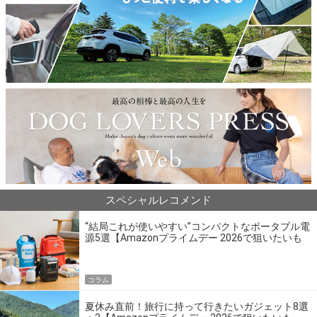
スペシャルレコメンド
“結局これが使いやすい”コンパクトなポータブル電
源5選【Amazonプライムデー 2026で狙いたいも
の】
コラム
夏休み直前！旅行に持って行きたいガジェット8選