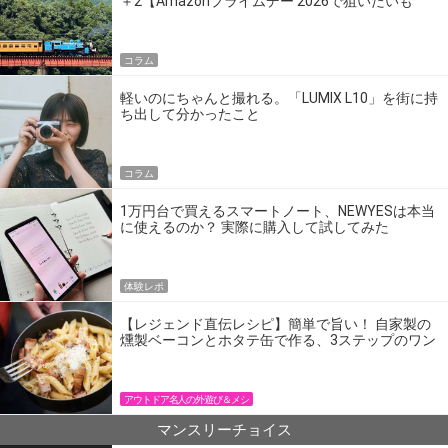
＋2【Amazonプライムデー 2026で狙いたいも
の】
コラム
軽いのにちゃんと撮れる。「LUMIX L10」を街に持
ち出して分かったこと
コラム
1万円台で買えるスマートノート、NEWYESは本当
に使えるのか？ 実際に購入して試してみた
体験レポ
【レジェンド直伝レシピ】簡単で旨い！ 自家製の
燻製ベーコンとホタテ缶で作る、3ステップのワン
パン飯
アウトドア名人の外遊び＆メシ
マンスリーチョイス