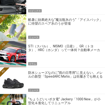
トピックス
6位
酷暑に効果絶大な“魔法瓶氷のう”「アイスパック」
に待望のスペア氷のうが登場
ニュース
7位
STI（スバル）、NISMO（日産）、GR（トヨ
タ）、HRC（ホンダ）って一体何？自動車メーカ
ーの4大ワークスブランドを探る
コラム
8位
防水シューズなのに“雨の日専用”に見えない。メレ
ルの新型「SpeedARC Matis」は街履きでも映える
ニュース
9位
“ちょうどいいポタ電” Jackery「1000 New」が小
型化＆進化してリニューアル