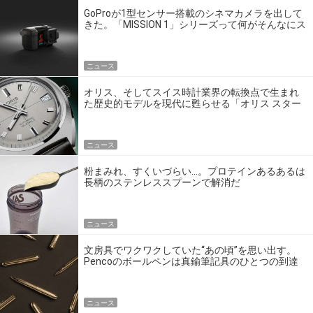
GoProが1型センサー搭載のシネマカメラを出して
きた。「MISSION 1」シリーズって何がそんなにス
ゴいの？
ニュース
オリス、そしてスイス時計業界の転換点で生まれ
た歴史的モデルを現代に甦らせる「オリス スター
エディション」
ニュース
粉まみれ、すくいづらい…。プロテインあるあるは
長柄のステンレススプーンで解消だ
ニュース
文房具でワクワクしていた“あの頃”を思い出す。
Pencoのボールペンは真鍮筆記具のひとつの到達
点だ
ニュース