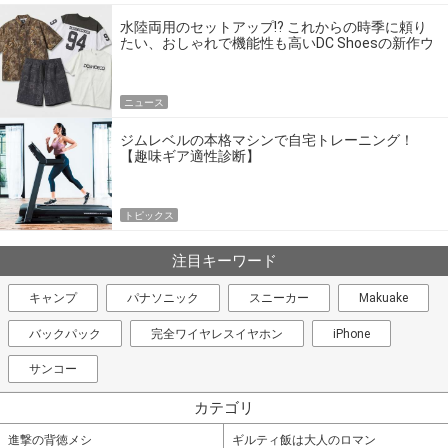
水陸両用のセットアップ!? これからの時季に頼り
たい、おしゃれで機能性も高いDC Shoesの新作ウ
エア
ニュース
ジムレベルの本格マシンで自宅トレーニング！
【趣味ギア適性診断】
トピックス
注目キーワード
キャンプ
パナソニック
スニーカー
Makuake
バックパック
完全ワイヤレスイヤホン
iPhone
サンコー
カテゴリ
進撃の背徳メシ
ギルティ飯は大人のロマン