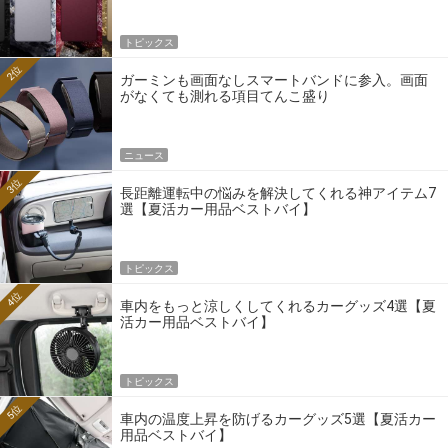
トピックス
2位
ガーミンも画面なしスマートバンドに参入。画面
がなくても測れる項目てんこ盛り
ニュース
3位
長距離運転中の悩みを解決してくれる神アイテム7
選【夏活カー用品ベストバイ】
トピックス
4位
車内をもっと涼しくしてくれるカーグッズ4選【夏
活カー用品ベストバイ】
トピックス
5位
車内の温度上昇を防げるカーグッズ5選【夏活カー
用品ベストバイ】