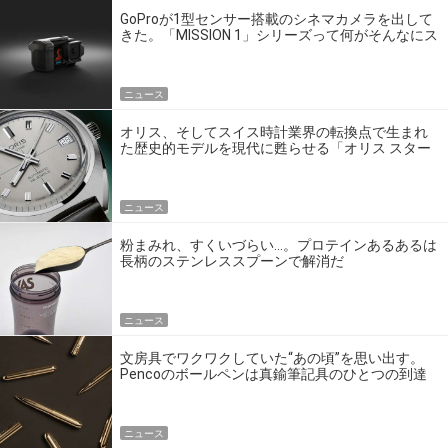
GoProが1型センサー搭載のシネマカメラを出して
きた。「MISSION 1」シリーズって何がそんなにス
ゴいの？
ニュース
オリス、そしてスイス時計業界の転換点で生まれ
た歴史的モデルを現代に甦らせる「オリス スター
エディション」
ニュース
粉まみれ、すくいづらい…。プロテインあるあるは
長柄のステンレススプーンで解消だ
ニュース
文房具でワクワクしていた“あの頃”を思い出す。
Pencoのボールペンは真鍮筆記具のひとつの到達
点だ
ニュース