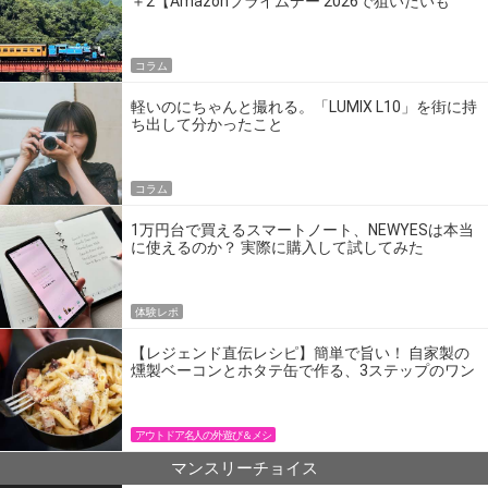
＋2【Amazonプライムデー 2026で狙いたいも
の】
コラム
軽いのにちゃんと撮れる。「LUMIX L10」を街に持
ち出して分かったこと
コラム
1万円台で買えるスマートノート、NEWYESは本当
に使えるのか？ 実際に購入して試してみた
体験レポ
【レジェンド直伝レシピ】簡単で旨い！ 自家製の
燻製ベーコンとホタテ缶で作る、3ステップのワン
パン飯
アウトドア名人の外遊び＆メシ
マンスリーチョイス