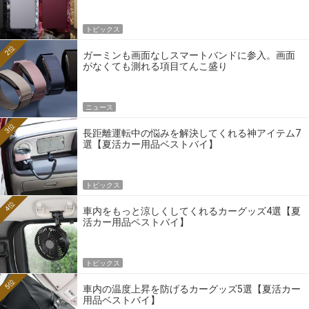
トピックス
2位
ガーミンも画面なしスマートバンドに参入。画面
がなくても測れる項目てんこ盛り
ニュース
3位
長距離運転中の悩みを解決してくれる神アイテム7
選【夏活カー用品ベストバイ】
トピックス
4位
車内をもっと涼しくしてくれるカーグッズ4選【夏
活カー用品ベストバイ】
トピックス
5位
車内の温度上昇を防げるカーグッズ5選【夏活カー
用品ベストバイ】