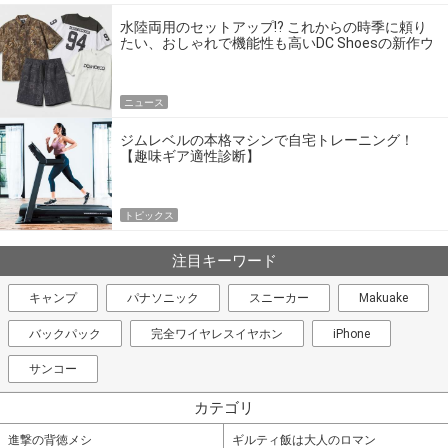
水陸両用のセットアップ!? これからの時季に頼り
たい、おしゃれで機能性も高いDC Shoesの新作ウ
エア
ニュース
ジムレベルの本格マシンで自宅トレーニング！
【趣味ギア適性診断】
トピックス
注目キーワード
キャンプ
パナソニック
スニーカー
Makuake
バックパック
完全ワイヤレスイヤホン
iPhone
サンコー
カテゴリ
進撃の背徳メシ
ギルティ飯は大人のロマン