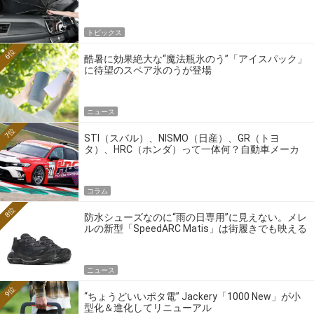
トピックス
6位
酷暑に効果絶大な“魔法瓶氷のう”「アイスパック」
に待望のスペア氷のうが登場
ニュース
7位
STI（スバル）、NISMO（日産）、GR（トヨ
タ）、HRC（ホンダ）って一体何？自動車メーカ
ーの4大ワークスブランドを探る
コラム
8位
防水シューズなのに“雨の日専用”に見えない。メレ
ルの新型「SpeedARC Matis」は街履きでも映える
ニュース
9位
“ちょうどいいポタ電” Jackery「1000 New」が小
型化＆進化してリニューアル