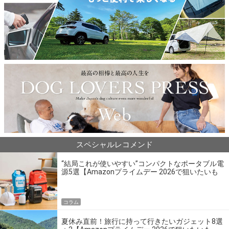
スペシャルレコメンド
“結局これが使いやすい”コンパクトなポータブル電
源5選【Amazonプライムデー 2026で狙いたいも
の】
コラム
夏休み直前！旅行に持って行きたいガジェット8選