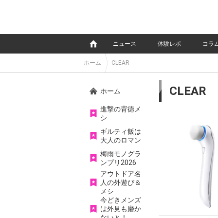
e
ニュース
体験レポ
コラ
ホーム
CLEAR
CLEAR
ホーム
進撃の背徳メ
シ
ギルティ飯は
大人のロマン
梅雨モノグラ
ンプリ2026
アウトドア名
人の外遊び＆
メシ
今どきメンズ
は外見も磨か
ないと！