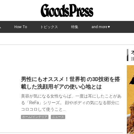
ム
How To
トピックス
特集
and more▼
男性にもオススメ！世界初 の3D技術を搭
載した洗顔用ギアの使い心地とは
美容が気になる女性ならば、一度は耳にしたことがあ
る「ReFa」シリーズ。 顔やボディの気になる部分に
コロコロして使うこと…
ホーム/インテリア
ニュース