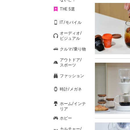
THE 5選
IT/モバイル
オーディオ/
ビジュアル
クルマ/乗り物
アウトドア/
スポーツ
ファッション
時計/メガネ
ホーム/インテ
リア
ホビー
カルチャー/