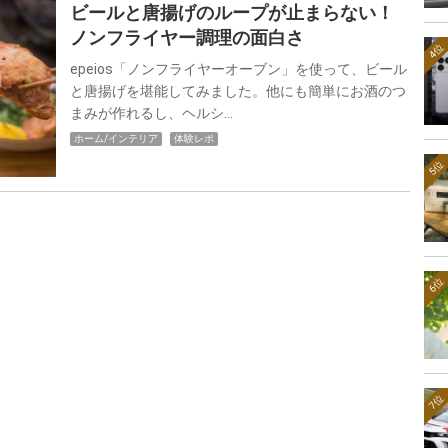
ビールと唐揚げのループが止まらない！
ノンフライヤー調理の面白さ
4位
epeios「ノンフライヤーオーブン」を使って、ビール
と唐揚げを堪能してみました。他にも簡単にお酒のつ
まみが作れるし、ヘルシ…
ホーム/インテリア
体験レポ
5位
6位
7位