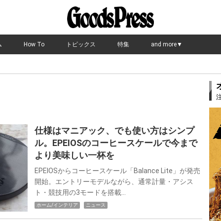
ム
How To
トピックス
特集
and more▼
仕様はマニアック、でも使い方はシンプ
ル。EPEIOSのコーヒースケールで今まで
より美味しい一杯を
EPEIOSからコーヒースケール「Balance Lite」が発売
開始。エントリーモデルながら、通常計量・アシス
ト・競技用の3モードを搭載…
ホーム/インテリア
ニュース