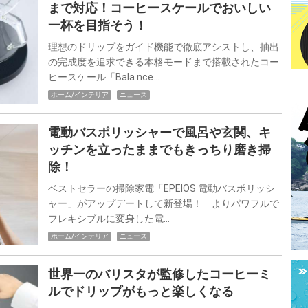
まで対応！コーヒースケールでおいしい
一杯を目指そう！
理想のドリップをガイド機能で徹底アシストし、抽出
の完成度を追求できる本格モードまで搭載されたコー
ヒースケール「Bala nce…
ホーム/インテリア
ニュース
電動バスポリッシャーで風呂や玄関、キ
ッチンを立ったままでもきっちり磨き掃
除！
ベストセラーの掃除家電「EPEIOS 電動バスポリッシ
ャー」がアップデートして新登場！ よりパワフルで
フレキシブルに変身した電…
ホーム/インテリア
ニュース
世界一のバリスタが監修したコーヒーミ
ルでドリップがもっと楽しくなる