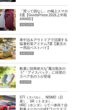
「買って損なし」の極上スマホ
5選【GoodsPress 2026上半期
AWARD】
トピックス
車中泊＆アウトドアで活躍する
猛暑対策アイテム7選【夏活カ
ー用品ベストバイ】
トピックス
酷暑に効果絶大な“魔法瓶氷の
う”「アイスパック」に待望の
スペア氷のうが登場
ニュース
STI（スバル）、NISMO（日
産）、GR（トヨタ）、
HRC（ホンダ）って一体何？自
動車メーカーの4大ワークスブ