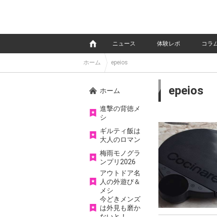
e
ニュース
体験レポ
コラ
ホーム
epeios
epeios
ホーム
進撃の背徳メ
シ
ギルティ飯は
大人のロマン
梅雨モノグラ
ンプリ2026
アウトドア名
人の外遊び＆
メシ
今どきメンズ
は外見も磨か
ないと！