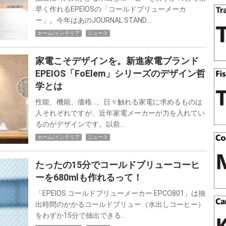
早く作れるEPEIOSの「コールドブリューメーカ
ー」。今年はあのJOURNAL STAND…
ホーム/インテリア
ニュース
家電こそデザインを。新進家電ブランド
EPEIOS「FoElem」シリーズのデザイン哲
学とは
性能、機能、価格…、日々触れる家電に求めるものは
人それぞれですが、近年家電メーカーが力を入れてい
るのがデザインです。以前…
ホーム/インテリア
ニュース
たったの15分でコールドブリューコーヒ
ーを680mlも作れるって！
「EPEIOS コールドブリューメーカー EPCO801」は抽
出時間のかかるコールドブリュー（水出しコーヒー）
をわずか15分で抽出できる…