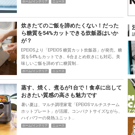
ホーム/インテリア
ニュース
炊きたてのご飯を諦めたくない！だった
ら糖質を54%カットできる炊飯器はいか
が？
EPEIOSより「EPEIOS 糖質カット炊飯器」が発売。糖
質を54%もカットでき、6合まとめ炊きにも対応。美
味しいご飯を諦めずに糖質制…
ホーム/インテリア
ニュース
蒸す、焼く、煮るが1台で！食卓に出して
おきたい質感の高さも魅力です
暑い夏は、マルチ調理家電「EPEIOSマルチスチーム
ホットプレート」が活躍。コンパクトサイズながら、
ハイパワーの発熱ユニット…
ホーム/インテリア
ニュース