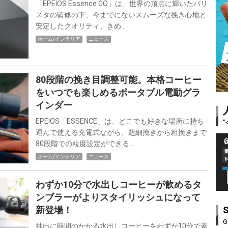
「EPEIOS Essence GO」は、世界の頂点に輝いたバリ
スタの監修の下、今までにないスムーズな挽き心地と
安定したクオリティ、きめ…
ホーム/インテリア
ニュース
80段階の挽き目調整可能。本格コーヒー
をいつでも楽しめるポータブル電動グラ
インダー
EPEIOS「ESSENCE」は、どこでも好きな場所に持ち
運んで使える充電式ながら、超細挽きから粗挽きまで
80段階での粒度設定ができる…
ホーム/インテリア
ニュース
わずか10分で水出しコーヒーが飲めるタ
ンブラーがよりスタイリッシュになって
新登場！
G
抽出に時間のかかる水出しコーヒーをわずか10分で素