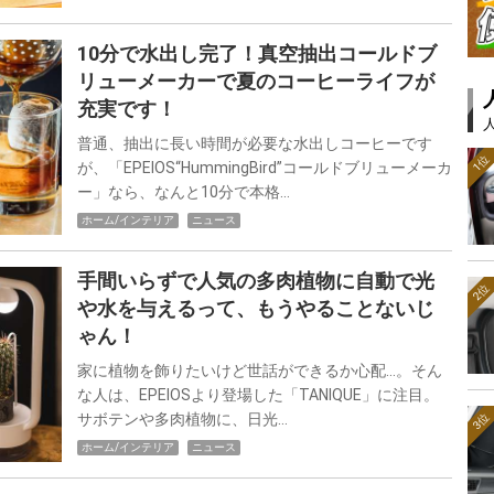
10分で水出し完了！真空抽出コールドブ
リューメーカーで夏のコーヒーライフが
充実です！
普通、抽出に長い時間が必要な水出しコーヒーです
1位
が、「EPEIOS“HummingBird”コールドブリューメーカ
ー」なら、なんと10分で本格…
ホーム/インテリア
ニュース
手間いらずで人気の多肉植物に自動で光
2位
や水を与えるって、もうやることないじ
ゃん！
家に植物を飾りたいけど世話ができるか心配…。そん
な人は、EPEIOSより登場した「TANIQUE」に注目。
サボテンや多肉植物に、日光…
3位
ホーム/インテリア
ニュース