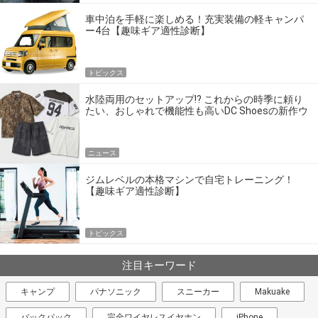
車中泊を手軽に楽しめる！充実装備の軽キャンパ
ー4台【趣味ギア適性診断】
トピックス
水陸両用のセットアップ!? これからの時季に頼り
たい、おしゃれで機能性も高いDC Shoesの新作ウ
エア
ニュース
ジムレベルの本格マシンで自宅トレーニング！
【趣味ギア適性診断】
トピックス
注目キーワード
キャンプ
パナソニック
スニーカー
Makuake
バックパック
完全ワイヤレスイヤホン
iPhone