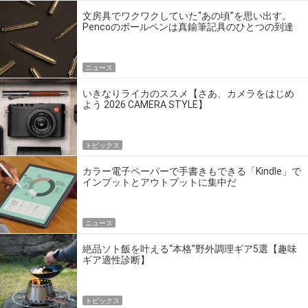
文房具でワクワクしていた“あの頃”を思い出す。
Pencoのボールペンは真鍮筆記具のひとつの到達
点だ
ニュース
いきなりライカのススメ【さあ、カメラをはじめ
よう 2026 CAMERA STYLE】
トピックス
カラー電子ペーパーで手書きもできる「Kindle」で
インプットとアウトプットに集中だ
ニュース
絶品ソト飯を叶える“本格”野外調理ギア5選【趣味
ギア適性診断】
トピックス