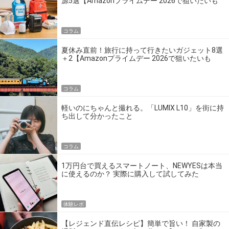
源5選【Amazonプライムデー 2026で狙いたいも
の】
コラム
夏休み直前！旅行に持って行きたいガジェット8選
＋2【Amazonプライムデー 2026で狙いたいも
の】
コラム
軽いのにちゃんと撮れる。「LUMIX L10」を街に持
ち出して分かったこと
コラム
1万円台で買えるスマートノート、NEWYESは本当
に使えるのか？ 実際に購入して試してみた
体験レポ
【レジェンド直伝レシピ】簡単で旨い！ 自家製の