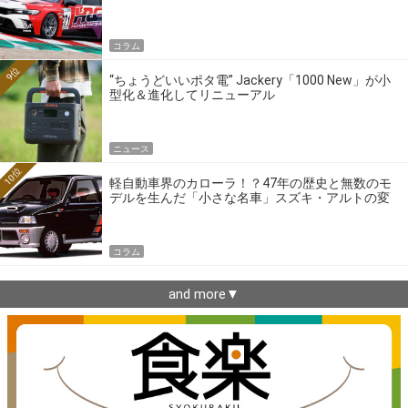
ーの4大ワークスブランドを探る
コラム
9位
“ちょうどいいポタ電” Jackery「1000 New」が小
型化＆進化してリニューアル
ニュース
10位
軽自動車界のカローラ！？47年の歴史と無数のモ
デルを生んだ「小さな名車」スズキ・アルトの変
遷
コラム
and more▼