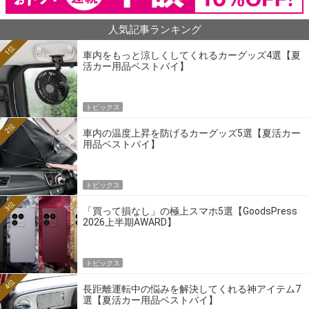
人気記事ランキング
1位
車内をもっと涼しくしてくれるカーグッズ4選【夏
活カー用品ベストバイ】
トピックス
2位
車内の温度上昇を防げるカーグッズ5選【夏活カー
用品ベストバイ】
トピックス
3位
「買って損なし」の極上スマホ5選【GoodsPress
2026上半期AWARD】
トピックス
4位
長距離運転中の悩みを解決してくれる神アイテム7
選【夏活カー用品ベストバイ】