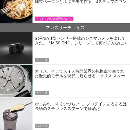
燻製ベーコンとホタテ缶で作る、3ステップのワン
パン飯
アウトドア名人の外遊び＆メシ
マンスリーチョイス
GoProが1型センサー搭載のシネマカメラを出して
きた。「MISSION 1」シリーズって何がそんなにス
ゴいの？
ニュース
オリス、そしてスイス時計業界の転換点で生まれ
た歴史的モデルを現代に甦らせる「オリス スター
エディション」
ニュース
粉まみれ、すくいづらい…。プロテインあるあるは
長柄のステンレススプーンで解消だ
ニュース