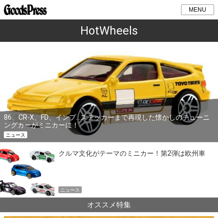
MENU
HotWheels
86、CR-X、FD、インプ…ステッカーまで再現した懐かしのチューニ
ングカーがミニカーに！
ニュース
クルマ文化がテーマのミニカー！第2弾は欧州車
ニュース
オススメ特集