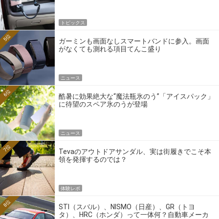
トピックス
5位
ガーミンも画面なしスマートバンドに参入。画面
がなくても測れる項目てんこ盛り
ニュース
6位
酷暑に効果絶大な“魔法瓶氷のう”「アイスパック」
に待望のスペア氷のうが登場
ニュース
7位
Tevaのアウトドアサンダル、実は街履きでこそ本
領を発揮するのでは？
体験レポ
8位
STI（スバル）、NISMO（日産）、GR（トヨ
タ）、HRC（ホンダ）って一体何？自動車メーカ