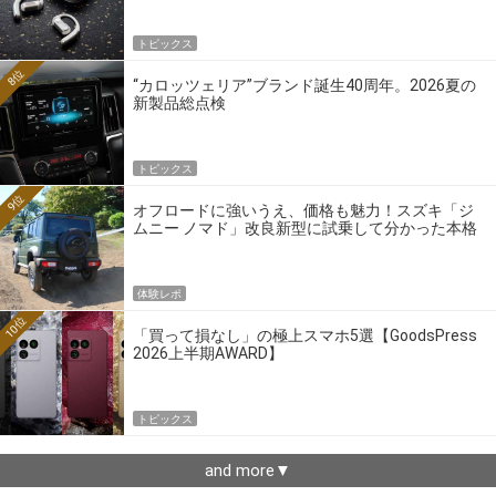
トピックス
8位
“カロッツェリア”ブランド誕生40周年。2026夏の
新製品総点検
トピックス
9位
オフロードに強いうえ、価格も魅力！スズキ「ジ
ムニー ノマド」改良新型に試乗して分かった本格
クロカンの実力
体験レポ
10位
「買って損なし」の極上スマホ5選【GoodsPress
2026上半期AWARD】
トピックス
and more▼