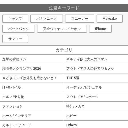
注目キーワード
キャンプ
パナソニック
スニーカー
Makuake
バックパック
完全ワイヤレスイヤホン
iPhone
サンコー
カテゴリ
進撃の背徳メシ
ギルティ飯は大人のロマン
梅雨モノグランプリ2026
アウトドア名人の外遊び＆メシ
今どきメンズは外見も磨かないと！
THE 5選
IT/モバイル
オーディオ/ビジュアル
クルマ/乗り物
アウトドア/スポーツ
ファッション
時計/メガネ
ホーム/インテリア
ホビー
カルチャー/フード
Others