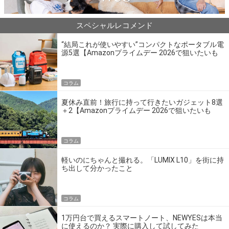
スペシャルレコメンド
“結局これが使いやすい”コンパクトなポータブル電
源5選【Amazonプライムデー 2026で狙いたいも
の】
コラム
夏休み直前！旅行に持って行きたいガジェット8選
＋2【Amazonプライムデー 2026で狙いたいも
の】
コラム
軽いのにちゃんと撮れる。「LUMIX L10」を街に持
ち出して分かったこと
コラム
1万円台で買えるスマートノート、NEWYESは本当
に使えるのか？ 実際に購入して試してみた