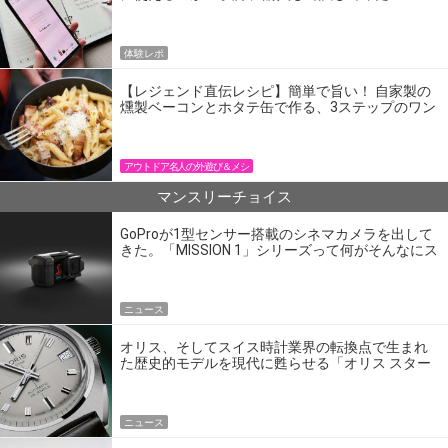
体験レポ
【レジェンド直伝レシピ】簡単で旨い！ 自家製の
燻製ベーコンとホタテ缶で作る、3ステップのワン
パン飯
アウトドア名人の外遊び＆メシ
マンスリーチョイス
GoProが1型センサー搭載のシネマカメラを出して
きた。「MISSION 1」シリーズって何がそんなにス
ゴいの？
ニュース
オリス、そしてスイス時計業界の転換点で生まれ
た歴史的モデルを現代に甦らせる「オリス スター
エディション」
ニュース