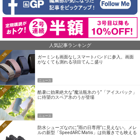
人気記事ランキング
1位
ガーミンも画面なしスマートバンドに参入。画面
がなくても測れる項目てんこ盛り
ニュース
2位
酷暑に効果絶大な“魔法瓶氷のう”「アイスパック」
に待望のスペア氷のうが登場
ニュース
3位
防水シューズなのに“雨の日専用”に見えない。メレ
ルの新型「SpeedARC Matis」は街履きでも映える