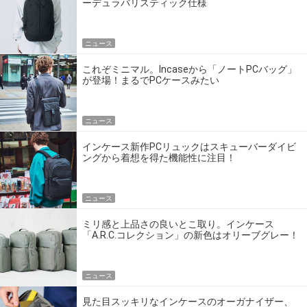
ーデュラバリスティック仕様
ニュース
これぞミニマル。Incaseから「ノートPCバッグ」
が登場！まるでPCケースみたい
ニュース
インケース新作PCリュックはスキューバーダイビ
ングから着想を得た機能性に注目！
ニュース
ミリ感と上品さの良いとこ取り。インケース
「A.R.C.コレクション」の新色はオリーブグレー！
ニュース
見た目スッキリなインケースのオーガナイザー、