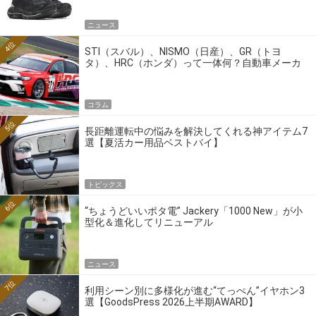
ニュース
4位
STI（スバル）、NISMO（日産）、GR（トヨ
タ）、HRC（ホンダ）って一体何？自動車メーカ
ーの4大ワークスブランドを探る
コラム
5位
長距離運転中の悩みを解決してくれる神アイテム7
選【夏活カー用品ベストバイ】
トピックス
6位
“ちょうどいいポタ電” Jackery「1000 New」が小
型化＆進化してリニューアル
ニュース
7位
利用シーン別に多様化が進む“てっぺん”イヤホン3
選【GoodsPress 2026上半期AWARD】