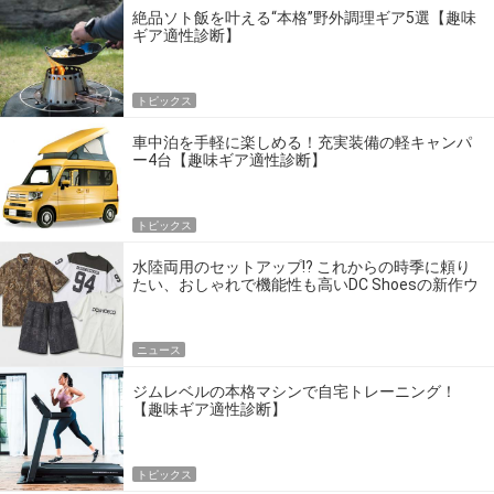
絶品ソト飯を叶える“本格”野外調理ギア5選【趣味
ギア適性診断】
トピックス
車中泊を手軽に楽しめる！充実装備の軽キャンパ
ー4台【趣味ギア適性診断】
トピックス
水陸両用のセットアップ!? これからの時季に頼り
たい、おしゃれで機能性も高いDC Shoesの新作ウ
エア
ニュース
ジムレベルの本格マシンで自宅トレーニング！
【趣味ギア適性診断】
トピックス