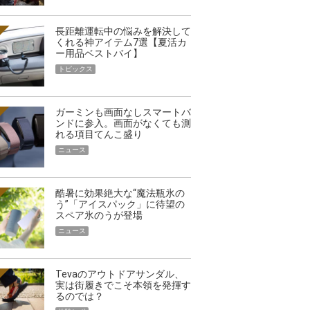
長距離運転中の悩みを解決して
くれる神アイテム7選【夏活カ
ー用品ベストバイ】
トピックス
ガーミンも画面なしスマートバ
ンドに参入。画面がなくても測
れる項目てんこ盛り
ニュース
酷暑に効果絶大な“魔法瓶氷の
う”「アイスパック」に待望の
スペア氷のうが登場
ニュース
Tevaのアウトドアサンダル、
実は街履きでこそ本領を発揮す
るのでは？