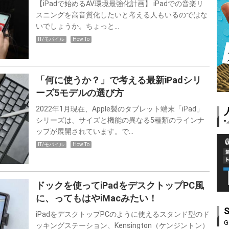
【iPadで始めるAV環境最強化計画】 iPadでの音楽リ
スニングを高音質化したいと考える人もいるのではな
いでしょうか。ちょっと…
IT/モバイル
How To
「何に使うか？」で考える最新iPadシリ
ーズ5モデルの選び方
2022年1月現在、Apple製のタブレット端末「iPad」
シリーズは、サイズと機能の異なる5種類のラインナ
ップが展開されています。で…
IT/モバイル
How To
ドックを使ってiPadをデスクトップPC風
に、ってもはやiMacみたい！
iPadをデスクトップPCのように使えるスタンド型のド
G
ッキングステーション、Kensington（ケンジントン）