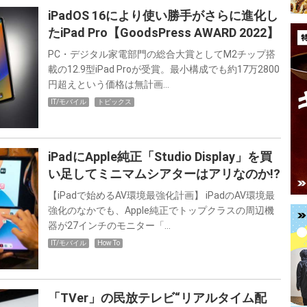
iPadOS 16により使い勝手がさらに進化し
たiPad Pro【GoodsPress AWARD 2022】
PC・デジタル家電部門の総合大賞としてM2チップ搭
載の12.9型iPad Proが受賞。最小構成でも約17万2800
円超えという価格は無計画…
IT/モバイル
トピックス
iPadにApple純正「Studio Display」を買
い足してミニマムシアターはアリなのか!?
【iPadで始めるAV環境最強化計画】 iPadのAV環境最
強化のなかでも、Apple純正でトップクラスの周辺機
器が27インチのモニター「…
IT/モバイル
How To
「TVer」の民放テレビ“リアルタイム配