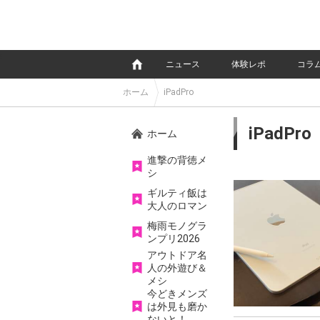
e
ニュース
体験レポ
コラ
ホーム
iPadPro
iPadPro
ホーム
進撃の背徳メ
シ
ギルティ飯は
大人のロマン
梅雨モノグラ
ンプリ2026
アウトドア名
人の外遊び＆
メシ
今どきメンズ
は外見も磨か
ないと！