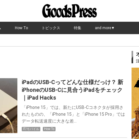
ム
How To
トピックス
特集
and more▼
iPadのUSB-Cってどんな仕様だっけ？ 新
iPhoneのUSB-Cに見合うiPadをチェック
｜iPad Hacks
「iPhone 15」では、新たにUSB-Cコネクタが採用さ
れたものの、「iPhone 15」と「iPhone 15 Pro」では
データ転送速度に大きな差…
IT/モバイル
How To