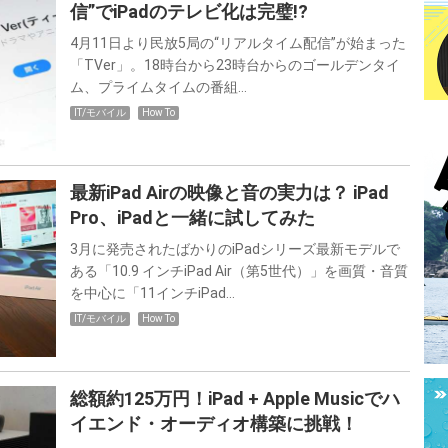
信”でiPadのテレビ化は完璧!?
4月11日より民放5局の“リアルタイム配信”が始まった
「TVer」。18時台から23時台からのゴールデンタイ
ム、プライムタイムの番組…
IT/モバイル
How To
最新iPad Airの映像と音の実力は？ iPad
Pro、iPadと一緒に試してみた
3月に発売されたばかりのiPadシリーズ最新モデルで
ある「10.9 インチiPad Air（第5世代）」を画質・音質
を中心に「11インチiPad…
IT/モバイル
How To
総額約125万円！iPad + Apple Musicでハ
イエンド・オーディオ構築に挑戦！