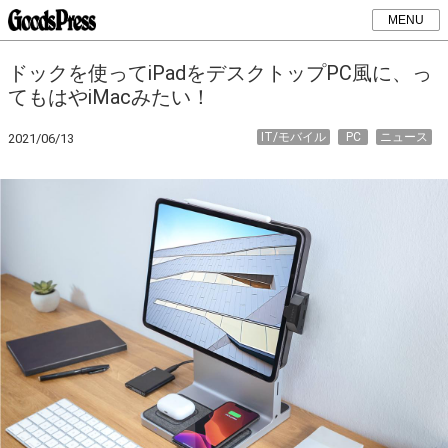
MENU
ドックを使ってiPadをデスクトップPC風に、っ
てもはやiMacみたい！
IT/モバイル
PC
ニュース
2021/06/13