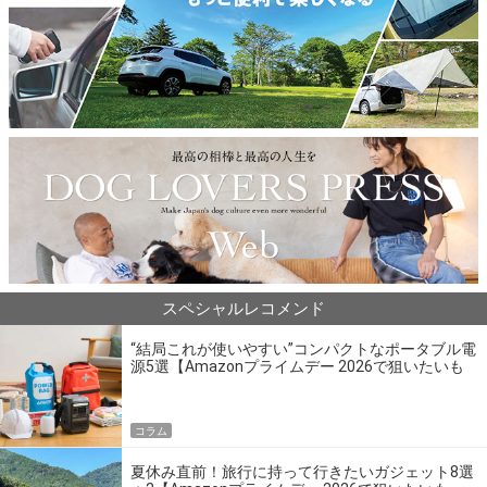
スペシャルレコメンド
“結局これが使いやすい”コンパクトなポータブル電
源5選【Amazonプライムデー 2026で狙いたいも
の】
コラム
夏休み直前！旅行に持って行きたいガジェット8選