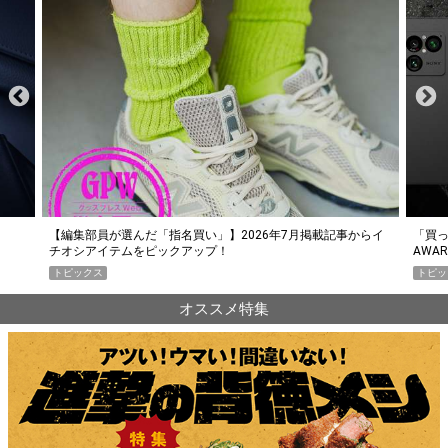
らイ
「買って損なし」の極上スマホ5選【GoodsPress 2026上半期
薄着に
AWARD】
SHO
トピックス
PR
オススメ特集