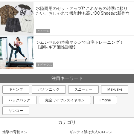
水陸両用のセットアップ!? これからの時季に頼り
たい、おしゃれで機能性も高いDC Shoesの新作ウ
エア
ニュース
ジムレベルの本格マシンで自宅トレーニング！
【趣味ギア適性診断】
トピックス
注目キーワード
キャンプ
パナソニック
スニーカー
Makuake
バックパック
完全ワイヤレスイヤホン
iPhone
サンコー
カテゴリ
進撃の背徳メシ
ギルティ飯は大人のロマン