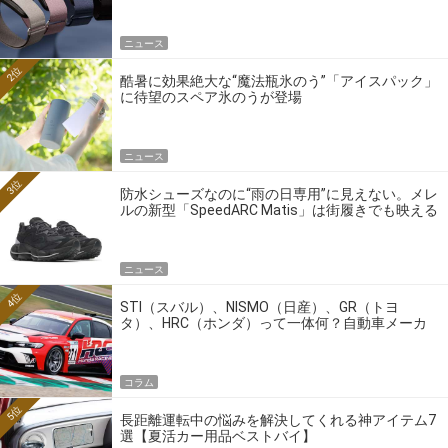
ニュース
2位
酷暑に効果絶大な“魔法瓶氷のう”「アイスパック」
に待望のスペア氷のうが登場
ニュース
3位
防水シューズなのに“雨の日専用”に見えない。メレ
ルの新型「SpeedARC Matis」は街履きでも映える
ニュース
4位
STI（スバル）、NISMO（日産）、GR（トヨ
タ）、HRC（ホンダ）って一体何？自動車メーカ
ーの4大ワークスブランドを探る
コラム
5位
長距離運転中の悩みを解決してくれる神アイテム7
選【夏活カー用品ベストバイ】