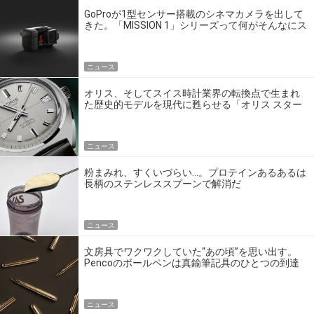
GoProが1型センサー搭載のシネマカメラを出して
きた。「MISSION 1」シリーズって何がそんなにス
ゴいの？
ニュース
オリス、そしてスイス時計業界の転換点で生まれ
た歴史的モデルを現代に甦らせる「オリス スター
エディション」
ニュース
粉まみれ、すくいづらい…。プロテインあるあるは
長柄のステンレススプーンで解消だ
ニュース
文房具でワクワクしていた“あの頃”を思い出す。
Pencoのボールペンは真鍮筆記具のひとつの到達
点だ
ニュース