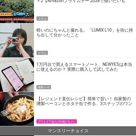
＋2【Amazonプライムデー 2026で狙いたいも
の】
コラム
軽いのにちゃんと撮れる。「LUMIX L10」を街に持
ち出して分かったこと
コラム
1万円台で買えるスマートノート、NEWYESは本当
に使えるのか？ 実際に購入して試してみた
体験レポ
【レジェンド直伝レシピ】簡単で旨い！ 自家製の
燻製ベーコンとホタテ缶で作る、3ステップのワン
パン飯
アウトドア名人の外遊び＆メシ
マンスリーチョイス