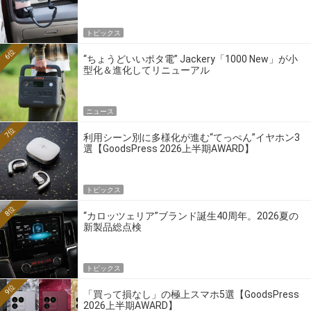
トピックス
6位
“ちょうどいいポタ電” Jackery「1000 New」が小
型化＆進化してリニューアル
ニュース
7位
利用シーン別に多様化が進む“てっぺん”イヤホン3
選【GoodsPress 2026上半期AWARD】
トピックス
8位
“カロッツェリア”ブランド誕生40周年。2026夏の
新製品総点検
トピックス
9位
「買って損なし」の極上スマホ5選【GoodsPress
2026上半期AWARD】