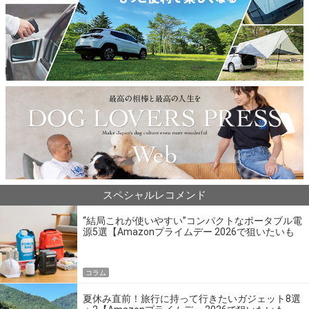
スペシャルレコメンド
“結局これが使いやすい”コンパクトなポータブル電
源5選【Amazonプライムデー 2026で狙いたいも
の】
コラム
夏休み直前！旅行に持って行きたいガジェット8選