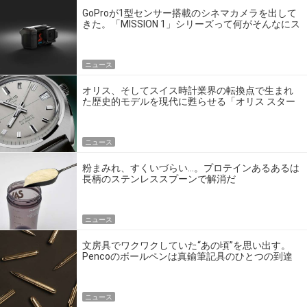
GoProが1型センサー搭載のシネマカメラを出して
きた。「MISSION 1」シリーズって何がそんなにス
ゴいの？
ニュース
オリス、そしてスイス時計業界の転換点で生まれ
た歴史的モデルを現代に甦らせる「オリス スター
エディション」
ニュース
粉まみれ、すくいづらい…。プロテインあるあるは
長柄のステンレススプーンで解消だ
ニュース
文房具でワクワクしていた“あの頃”を思い出す。
Pencoのボールペンは真鍮筆記具のひとつの到達
点だ
ニュース