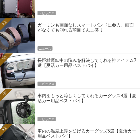
トピックス
2位
ガーミンも画面なしスマートバンドに参入。画面
がなくても測れる項目てんこ盛り
ニュース
3位
長距離運転中の悩みを解決してくれる神アイテム7
選【夏活カー用品ベストバイ】
トピックス
4位
車内をもっと涼しくしてくれるカーグッズ4選【夏
活カー用品ベストバイ】
トピックス
5位
車内の温度上昇を防げるカーグッズ5選【夏活カー
用品ベストバイ】