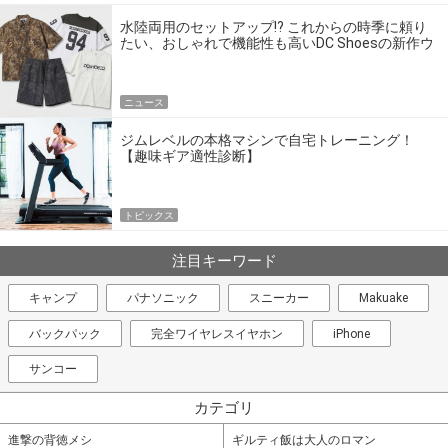
水陸両用のセットアップ!? これからの時季に頼り
たい、おしゃれで機能性も高いDC Shoesの新作ウ
エア
ニュース
ジムレベルの本格マシンで自宅トレーニング！
【趣味ギア適性診断】
トピックス
注目キーワード
キャンプ
パナソニック
スニーカー
Makuake
バックパック
完全ワイヤレスイヤホン
iPhone
サンコー
カテゴリ
進撃の背徳メシ
ギルティ飯は大人のロマン