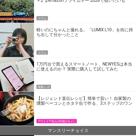
＋2【Amazonプライムデー 2026で狙いたいも
の】
コラム
軽いのにちゃんと撮れる。「LUMIX L10」を街に持
ち出して分かったこと
コラム
1万円台で買えるスマートノート、NEWYESは本当
に使えるのか？ 実際に購入して試してみた
体験レポ
【レジェンド直伝レシピ】簡単で旨い！ 自家製の
燻製ベーコンとホタテ缶で作る、3ステップのワン
パン飯
アウトドア名人の外遊び＆メシ
マンスリーチョイス