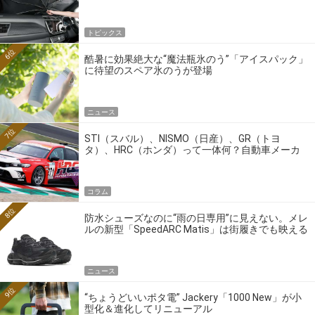
トピックス
6位
酷暑に効果絶大な“魔法瓶氷のう”「アイスパック」
に待望のスペア氷のうが登場
ニュース
7位
STI（スバル）、NISMO（日産）、GR（トヨ
タ）、HRC（ホンダ）って一体何？自動車メーカ
ーの4大ワークスブランドを探る
コラム
8位
防水シューズなのに“雨の日専用”に見えない。メレ
ルの新型「SpeedARC Matis」は街履きでも映える
ニュース
9位
“ちょうどいいポタ電” Jackery「1000 New」が小
型化＆進化してリニューアル