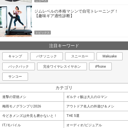
ニュース
ジムレベルの本格マシンで自宅トレーニング！
【趣味ギア適性診断】
トピックス
注目キーワード
キャンプ
パナソニック
スニーカー
Makuake
バックパック
完全ワイヤレスイヤホン
iPhone
サンコー
カテゴリ
進撃の背徳メシ
ギルティ飯は大人のロマン
梅雨モノグランプリ2026
アウトドア名人の外遊び＆メシ
今どきメンズは外見も磨かないと！
THE 5選
IT/モバイル
オーディオ/ビジュアル