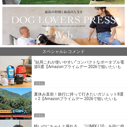
スペシャルレコメンド
“結局これが使いやすい”コンパクトなポータブル電
源5選【Amazonプライムデー 2026で狙いたいも
の】
コラム
夏休み直前！旅行に持って行きたいガジェット8選
＋2【Amazonプライムデー 2026で狙いたいも
の】
コラム
軽いのにちゃんと撮れる。「LUMIX L10」を街に持