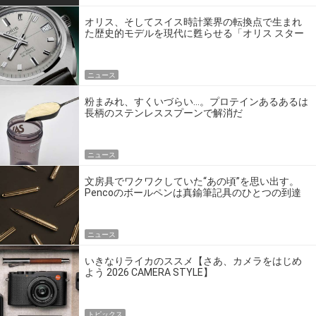
オリス、そしてスイス時計業界の転換点で生まれ
た歴史的モデルを現代に甦らせる「オリス スター
エディション」
ニュース
粉まみれ、すくいづらい…。プロテインあるあるは
長柄のステンレススプーンで解消だ
ニュース
文房具でワクワクしていた“あの頃”を思い出す。
Pencoのボールペンは真鍮筆記具のひとつの到達
点だ
ニュース
いきなりライカのススメ【さあ、カメラをはじめ
よう 2026 CAMERA STYLE】
トピックス