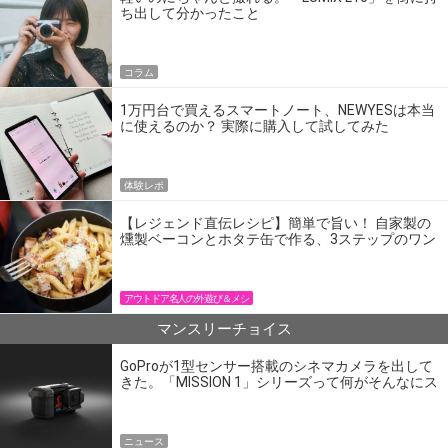
ち出して分かったこと
コラム
1万円台で買えるスマートノート、NEWYESは本当
に使えるのか？ 実際に購入して試してみた
体験レポ
【レジェンド直伝レシピ】簡単で旨い！ 自家製の
燻製ベーコンとホタテ缶で作る、3ステップのワン
パン飯
アウトドア名人の外遊び＆メシ
マンスリーチョイス
GoProが1型センサー搭載のシネマカメラを出して
きた。「MISSION 1」シリーズって何がそんなにス
ゴいの？
ニュース