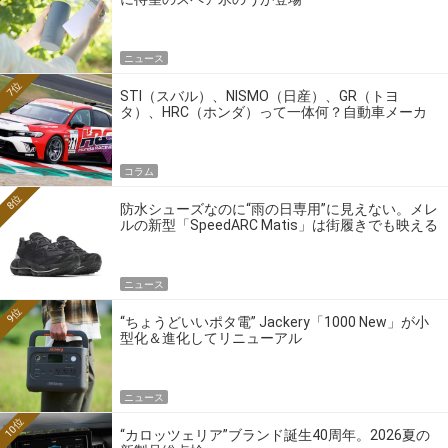
ニュース
7位
STI（スバル）、NISMO（日産）、GR（トヨ
タ）、HRC（ホンダ）って一体何？自動車メーカ
ーの4大ワークスブランドを探る
コラム
8位
防水シューズなのに“雨の日専用”に見えない。メレ
ルの新型「SpeedARC Matis」は街履きでも映える
ニュース
9位
“ちょうどいいポタ電” Jackery「1000 New」が小
型化＆進化してリニューアル
ニュース
10位
“カロッツェリア”ブランド誕生40周年。2026夏の