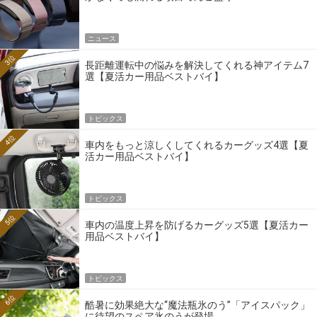
ニュース
3位
長距離運転中の悩みを解決してくれる神アイテム7
選【夏活カー用品ベストバイ】
トピックス
4位
車内をもっと涼しくしてくれるカーグッズ4選【夏
活カー用品ベストバイ】
トピックス
5位
車内の温度上昇を防げるカーグッズ5選【夏活カー
用品ベストバイ】
トピックス
6位
酷暑に効果絶大な“魔法瓶氷のう”「アイスパック」
に待望のスペア氷のうが登場