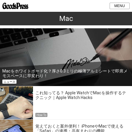
MENU
Mac
Macをホワイトボード化？厚さ0.3ミリの極薄アルミシートで即席メ
モスペースに早変わり！
ニュース
これ知ってる？ Apple WatchでMacを操作するテ
クニック｜Apple Watch Hacks
How To
覚えておくと案外便利！ iPhoneやMacで使える
「Safari」の連携・共有まわりの機能