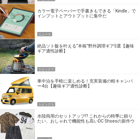
カラー電子ペーパーで手書きもできる「Kindle」で
インプットとアウトプットに集中だ
ニュース
絶品ソト飯を叶える“本格”野外調理ギア5選【趣味
ギア適性診断】
トピックス
車中泊を手軽に楽しめる！充実装備の軽キャンパ
ー4台【趣味ギア適性診断】
トピックス
水陸両用のセットアップ!? これからの時季に頼り
たい、おしゃれで機能性も高いDC Shoesの新作ウ
エア