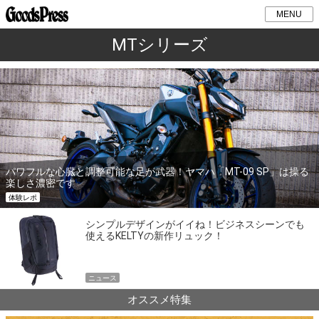
MENU
MTシリーズ
パワフルな心臓と調整可能な足が武器！ヤマハ「MT-09 SP」は操る
楽しさ濃密です
体験レポ
シンプルデザインがイイね！ビジネスシーンでも
使えるKELTYの新作リュック！
ニュース
オススメ特集