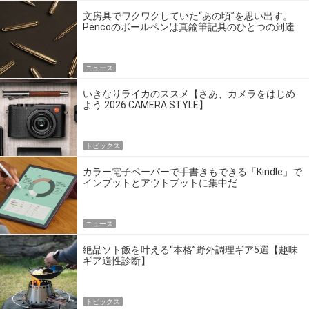
文房具でワクワクしていた“あの頃”を思い出す。
Pencoのボールペンは真鍮筆記具のひとつの到達
点だ
ニュース
いきなりライカのススメ【さあ、カメラをはじめ
よう 2026 CAMERA STYLE】
トピックス
カラー電子ペーパーで手書きもできる「Kindle」で
インプットとアウトプットに集中だ
ニュース
絶品ソト飯を叶える“本格”野外調理ギア5選【趣味
ギア適性診断】
トピックス