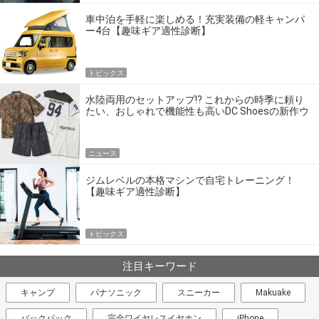
車中泊を手軽に楽しめる！充実装備の軽キャンパ
ー4台【趣味ギア適性診断】
トピックス
水陸両用のセットアップ!? これからの時季に頼り
たい、おしゃれで機能性も高いDC Shoesの新作ウ
エア
ニュース
ジムレベルの本格マシンで自宅トレーニング！
【趣味ギア適性診断】
トピックス
注目キーワード
キャンプ
パナソニック
スニーカー
Makuake
バックパック
完全ワイヤレスイヤホン
iPhone