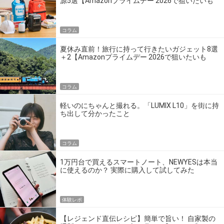
源5選【Amazonプライムデー 2026で狙いたいも
の】
コラム
夏休み直前！旅行に持って行きたいガジェット8選
＋2【Amazonプライムデー 2026で狙いたいも
の】
コラム
軽いのにちゃんと撮れる。「LUMIX L10」を街に持
ち出して分かったこと
コラム
1万円台で買えるスマートノート、NEWYESは本当
に使えるのか？ 実際に購入して試してみた
体験レポ
【レジェンド直伝レシピ】簡単で旨い！ 自家製の