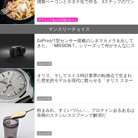
燻製ベーコンとホタテ缶で作る、3ステップのワン
パン飯
アウトドア名人の外遊び＆メシ
マンスリーチョイス
GoProが1型センサー搭載のシネマカメラを出して
きた。「MISSION 1」シリーズって何がそんなにス
ゴいの？
ニュース
オリス、そしてスイス時計業界の転換点で生まれ
た歴史的モデルを現代に甦らせる「オリス スター
エディション」
ニュース
粉まみれ、すくいづらい…。プロテインあるあるは
長柄のステンレススプーンで解消だ
ニュース