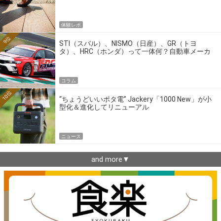
体験レポ
9位
STI（スバル）、NISMO（日産）、GR（トヨ
タ）、HRC（ホンダ）って一体何？自動車メーカ
ーの4大ワークスブランドを探る
コラム
10位
“ちょうどいいポタ電” Jackery「1000 New」が小
型化＆進化してリニューアル
ニュース
and more▼