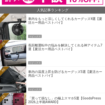
人気記事ランキング
1位
車内をもっと涼しくしてくれるカーグッズ4選【夏
活カー用品ベストバイ】
トピックス
2位
長距離運転中の悩みを解決してくれる神アイテム7
選【夏活カー用品ベストバイ】
トピックス
3位
車内の温度上昇を防げるカーグッズ5選【夏活カー
用品ベストバイ】
トピックス
4位
「買って損なし」の極上スマホ5選【GoodsPress
2026上半期AWARD】