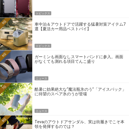
トピックス
5位
車中泊＆アウトドアで活躍する猛暑対策アイテム7
選【夏活カー用品ベストバイ】
トピックス
6位
ガーミンも画面なしスマートバンドに参入。画面
がなくても測れる項目てんこ盛り
ニュース
7位
酷暑に効果絶大な“魔法瓶氷のう”「アイスパック」
に待望のスペア氷のうが登場
ニュース
8位
Tevaのアウトドアサンダル、実は街履きでこそ本
領を発揮するのでは？