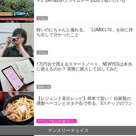
＋2【Amazonプライムデー 2026で狙いたいも
の】
コラム
軽いのにちゃんと撮れる。「LUMIX L10」を街に持
ち出して分かったこと
コラム
1万円台で買えるスマートノート、NEWYESは本当
に使えるのか？ 実際に購入して試してみた
体験レポ
【レジェンド直伝レシピ】簡単で旨い！ 自家製の
燻製ベーコンとホタテ缶で作る、3ステップのワン
パン飯
アウトドア名人の外遊び＆メシ
マンスリーチョイス