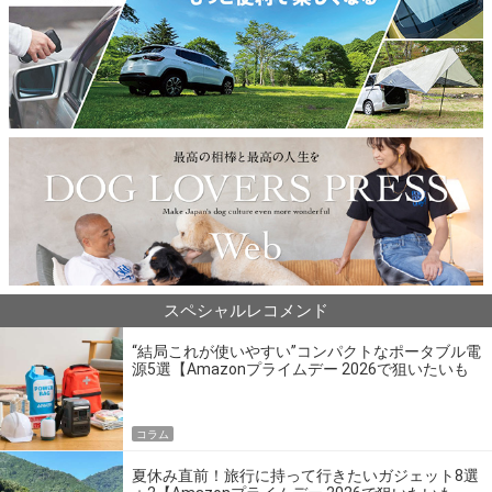
スペシャルレコメンド
“結局これが使いやすい”コンパクトなポータブル電
源5選【Amazonプライムデー 2026で狙いたいも
の】
コラム
夏休み直前！旅行に持って行きたいガジェット8選