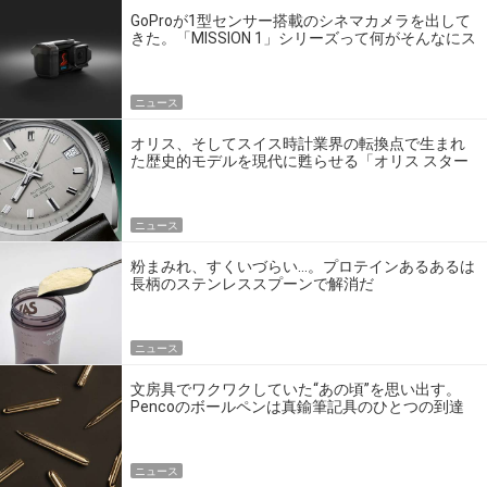
GoProが1型センサー搭載のシネマカメラを出して
きた。「MISSION 1」シリーズって何がそんなにス
ゴいの？
ニュース
オリス、そしてスイス時計業界の転換点で生まれ
た歴史的モデルを現代に甦らせる「オリス スター
エディション」
ニュース
粉まみれ、すくいづらい…。プロテインあるあるは
長柄のステンレススプーンで解消だ
ニュース
文房具でワクワクしていた“あの頃”を思い出す。
Pencoのボールペンは真鍮筆記具のひとつの到達
点だ
ニュース