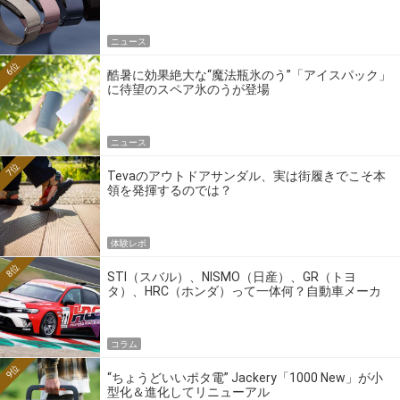
ニュース
6位
酷暑に効果絶大な“魔法瓶氷のう”「アイスパック」
に待望のスペア氷のうが登場
ニュース
7位
Tevaのアウトドアサンダル、実は街履きでこそ本
領を発揮するのでは？
体験レポ
8位
STI（スバル）、NISMO（日産）、GR（トヨ
タ）、HRC（ホンダ）って一体何？自動車メーカ
ーの4大ワークスブランドを探る
コラム
9位
“ちょうどいいポタ電” Jackery「1000 New」が小
型化＆進化してリニューアル