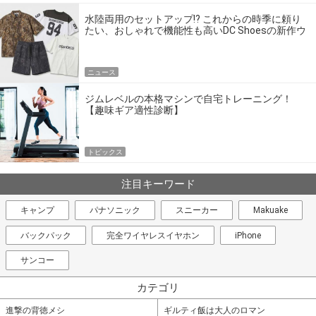
水陸両用のセットアップ!? これからの時季に頼り
たい、おしゃれで機能性も高いDC Shoesの新作ウ
エア
ニュース
ジムレベルの本格マシンで自宅トレーニング！
【趣味ギア適性診断】
トピックス
注目キーワード
キャンプ
パナソニック
スニーカー
Makuake
バックパック
完全ワイヤレスイヤホン
iPhone
サンコー
カテゴリ
進撃の背徳メシ
ギルティ飯は大人のロマン