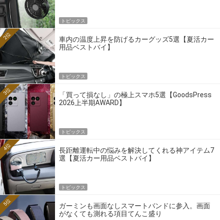
トピックス
2位
車内の温度上昇を防げるカーグッズ5選【夏活カー
用品ベストバイ】
トピックス
3位
「買って損なし」の極上スマホ5選【GoodsPress
2026上半期AWARD】
トピックス
4位
長距離運転中の悩みを解決してくれる神アイテム7
選【夏活カー用品ベストバイ】
トピックス
5位
ガーミンも画面なしスマートバンドに参入。画面
がなくても測れる項目てんこ盛り