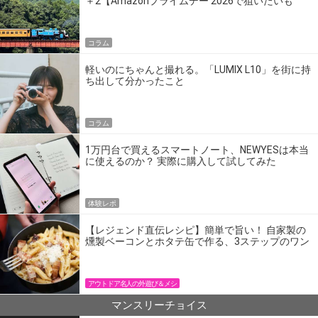
＋2【Amazonプライムデー 2026で狙いたいも
の】
コラム
軽いのにちゃんと撮れる。「LUMIX L10」を街に持
ち出して分かったこと
コラム
1万円台で買えるスマートノート、NEWYESは本当
に使えるのか？ 実際に購入して試してみた
体験レポ
【レジェンド直伝レシピ】簡単で旨い！ 自家製の
燻製ベーコンとホタテ缶で作る、3ステップのワン
パン飯
アウトドア名人の外遊び＆メシ
マンスリーチョイス