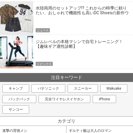
水陸両用のセットアップ!? これからの時季に頼り
たい、おしゃれで機能性も高いDC Shoesの新作ウ
エア
ニュース
ジムレベルの本格マシンで自宅トレーニング！
【趣味ギア適性診断】
トピックス
注目キーワード
キャンプ
パナソニック
スニーカー
Makuake
バックパック
完全ワイヤレスイヤホン
iPhone
サンコー
カテゴリ
進撃の背徳メシ
ギルティ飯は大人のロマン