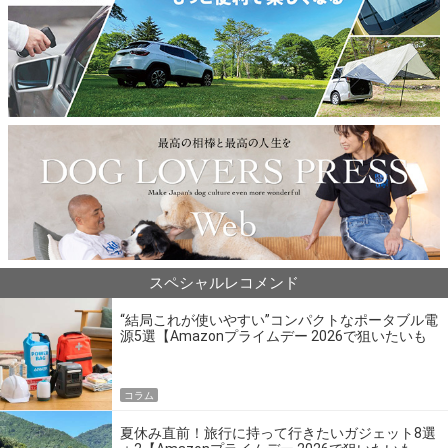
スペシャルレコメンド
“結局これが使いやすい”コンパクトなポータブル電
源5選【Amazonプライムデー 2026で狙いたいも
の】
コラム
夏休み直前！旅行に持って行きたいガジェット8選