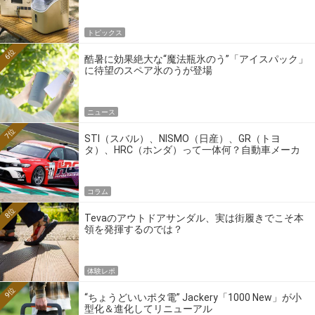
トピックス
6位
酷暑に効果絶大な“魔法瓶氷のう”「アイスパック」
に待望のスペア氷のうが登場
ニュース
7位
STI（スバル）、NISMO（日産）、GR（トヨ
タ）、HRC（ホンダ）って一体何？自動車メーカ
ーの4大ワークスブランドを探る
コラム
8位
Tevaのアウトドアサンダル、実は街履きでこそ本
領を発揮するのでは？
体験レポ
9位
“ちょうどいいポタ電” Jackery「1000 New」が小
型化＆進化してリニューアル