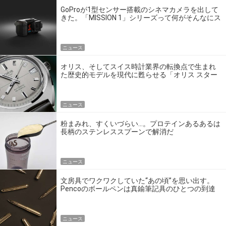
GoProが1型センサー搭載のシネマカメラを出して
きた。「MISSION 1」シリーズって何がそんなにス
ゴいの？
ニュース
オリス、そしてスイス時計業界の転換点で生まれ
た歴史的モデルを現代に甦らせる「オリス スター
エディション」
ニュース
粉まみれ、すくいづらい…。プロテインあるあるは
長柄のステンレススプーンで解消だ
ニュース
文房具でワクワクしていた“あの頃”を思い出す。
Pencoのボールペンは真鍮筆記具のひとつの到達
点だ
ニュース