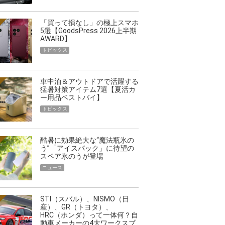
「買って損なし」の極上スマホ
5選【GoodsPress 2026上半期
AWARD】
トピックス
車中泊＆アウトドアで活躍する
猛暑対策アイテム7選【夏活カ
ー用品ベストバイ】
トピックス
酷暑に効果絶大な“魔法瓶氷の
う”「アイスパック」に待望の
スペア氷のうが登場
ニュース
STI（スバル）、NISMO（日
産）、GR（トヨタ）、
HRC（ホンダ）って一体何？自
動車メーカーの4大ワークスブ