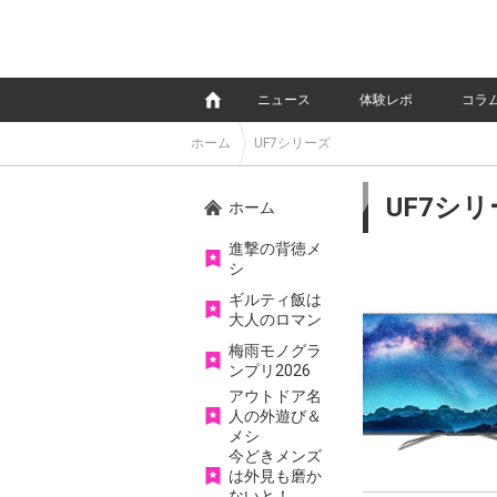
e
ニュース
体験レポ
コラ
ホーム
UF7シリーズ
UF7シ
ホーム
進撃の背徳メ
シ
ギルティ飯は
大人のロマン
梅雨モノグラ
ンプリ2026
アウトドア名
人の外遊び＆
メシ
今どきメンズ
は外見も磨か
ないと！