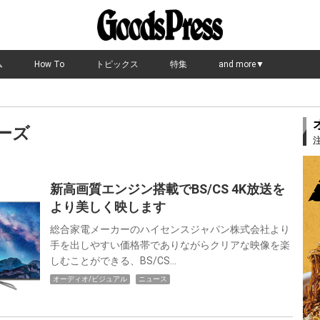
ム
How To
トピックス
特集
and more▼
リーズ
新高画質エンジン搭載でBS/CS 4K放送を
より美しく映します
総合家電メーカーのハイセンスジャパン株式会社より
手を出しやすい価格帯でありながらクリアな映像を楽
しむことができる、BS/CS…
オーディオ/ビジュアル
ニュース