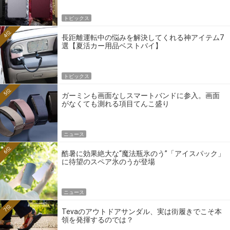
トピックス
4位
長距離運転中の悩みを解決してくれる神アイテム7
選【夏活カー用品ベストバイ】
トピックス
5位
ガーミンも画面なしスマートバンドに参入。画面
がなくても測れる項目てんこ盛り
ニュース
6位
酷暑に効果絶大な“魔法瓶氷のう”「アイスパック」
に待望のスペア氷のうが登場
ニュース
7位
Tevaのアウトドアサンダル、実は街履きでこそ本
領を発揮するのでは？