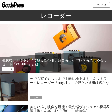
MENU
レコーダー
洒脱なアルミボディで蘇るあの頃。録音もワイヤレスも楽しめるカ
セット「WE-001」とは
ニュース
外でも家でもスマホで手軽に地上波を。ネットワ
ークレコーダー「miyotto」で観たい番組は逃さな
い
ニュース
美しい推し映像を堪能！最先端ヴィジュアル機器5
選【推しを楽しむ「沼ギア」総特集】