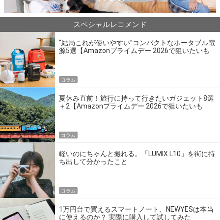
スペシャルレコメンド
“結局これが使いやすい”コンパクトなポータブル電
源5選【Amazonプライムデー 2026で狙いたいも
の】
コラム
夏休み直前！旅行に持って行きたいガジェット8選
＋2【Amazonプライムデー 2026で狙いたいも
の】
コラム
軽いのにちゃんと撮れる。「LUMIX L10」を街に持
ち出して分かったこと
コラム
1万円台で買えるスマートノート、NEWYESは本当
に使えるのか？ 実際に購入して試してみた