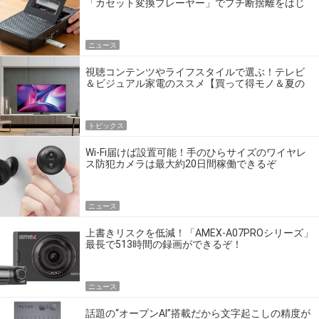
「カセット変換プレーヤー」でプチ断捨離をはじ
めよう
ニュース
視聴コンテンツやライフスタイルで選ぶ！テレビ
＆ビジュアル家電のススメ【買って得モノ＆夏の
トレンド大調査】
トピックス
Wi-Fi届けば設置可能！手のひらサイズのワイヤレ
ス防犯カメラは最大約20日間稼働できるぞ
ニュース
上書きリスクを低減！「AMEX-A07PROシリーズ」
最長で513時間の録画ができるぞ！
ニュース
話題の“オープンAI”搭載だから文字起こしの精度が