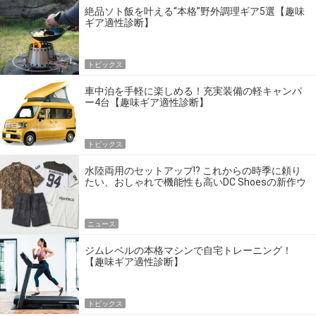
絶品ソト飯を叶える“本格”野外調理ギア5選【趣味
ギア適性診断】
トピックス
車中泊を手軽に楽しめる！充実装備の軽キャンパ
ー4台【趣味ギア適性診断】
トピックス
水陸両用のセットアップ!? これからの時季に頼り
たい、おしゃれで機能性も高いDC Shoesの新作ウ
エア
ニュース
ジムレベルの本格マシンで自宅トレーニング！
【趣味ギア適性診断】
トピックス