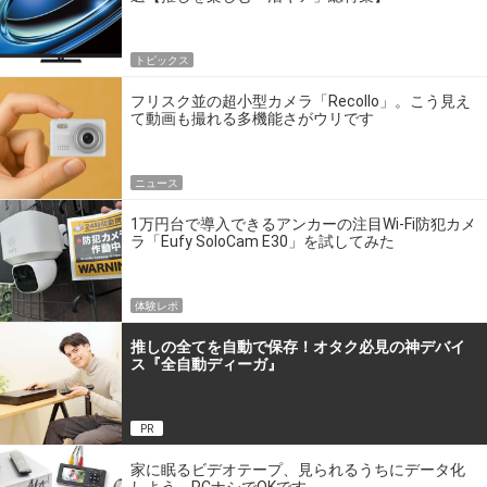
トピックス
フリスク並の超小型カメラ「Recollo」。こう見え
て動画も撮れる多機能さがウリです
ニュース
1万円台で導入できるアンカーの注目Wi-Fi防犯カメ
ラ「Eufy SoloCam E30」を試してみた
体験レポ
推しの全てを自動で保存！オタク必見の神デバイ
ス『全自動ディーガ』
PR
家に眠るビデオテープ、見られるうちにデータ化