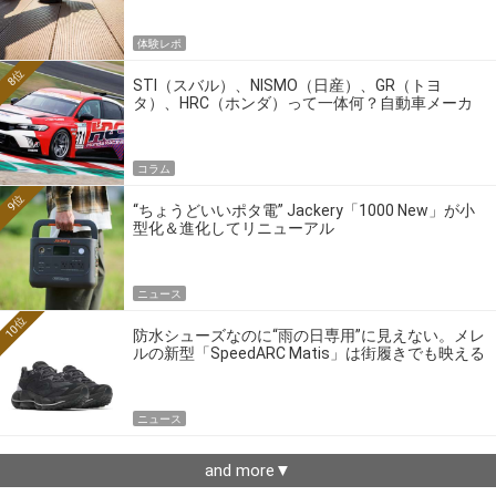
体験レポ
8位
STI（スバル）、NISMO（日産）、GR（トヨ
タ）、HRC（ホンダ）って一体何？自動車メーカ
ーの4大ワークスブランドを探る
コラム
9位
“ちょうどいいポタ電” Jackery「1000 New」が小
型化＆進化してリニューアル
ニュース
10位
防水シューズなのに“雨の日専用”に見えない。メレ
ルの新型「SpeedARC Matis」は街履きでも映える
ニュース
and more▼