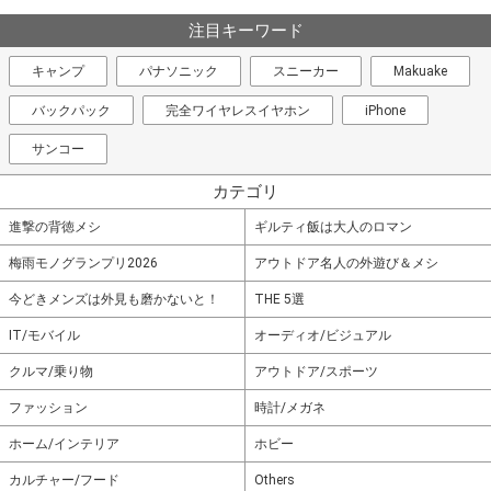
注目キーワード
キャンプ
パナソニック
スニーカー
Makuake
バックパック
完全ワイヤレスイヤホン
iPhone
サンコー
カテゴリ
進撃の背徳メシ
ギルティ飯は大人のロマン
梅雨モノグランプリ2026
アウトドア名人の外遊び＆メシ
今どきメンズは外見も磨かないと！
THE 5選
IT/モバイル
オーディオ/ビジュアル
クルマ/乗り物
アウトドア/スポーツ
ファッション
時計/メガネ
ホーム/インテリア
ホビー
カルチャー/フード
Others