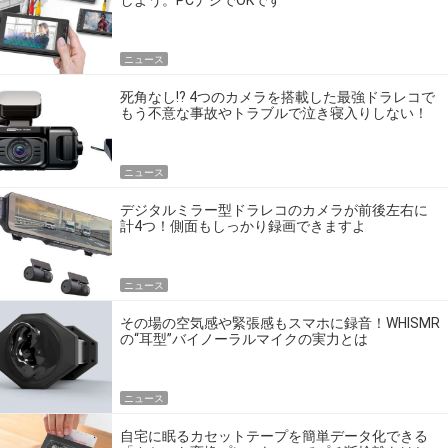
しよう。PCナシでOKです
ニュース
死角なし!? 4つのカメラを搭載した最強ドラレコで
もう不意な事故やトラブルで泣き寝入りしない！
ニュース
デジタルミラー型ドラレコのカメラが前後左右に
計4つ！側面もしっかり録画できますよ
ニュース
その場の空気感や緊張感もスマホに録音！WHISMR
の“耳型”バイノーラルマイクの実力とは
ニュース
自宅に眠るカセットテープを簡単データ化できる