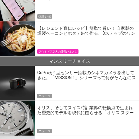
体験レポ
【レジェンド直伝レシピ】簡単で旨い！ 自家製の
燻製ベーコンとホタテ缶で作る、3ステップのワン
パン飯
アウトドア名人の外遊び＆メシ
マンスリーチョイス
GoProが1型センサー搭載のシネマカメラを出して
きた。「MISSION 1」シリーズって何がそんなにス
ゴいの？
ニュース
オリス、そしてスイス時計業界の転換点で生まれ
た歴史的モデルを現代に甦らせる「オリス スター
エディション」
ニュース