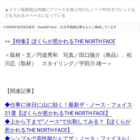
▲メイン収納部は内側にフリースを張り付けたノートPCやタブレットな
どを入れるスペースになっている
※2020年10月6日発売「GoodsPress」11月号掲載記事をもとに構成しています
>>
【特集】ぼくらが惹かれるTHE NORTH FACE
＜取材・文／円道秀和 写真／田口陽介（商品）、松
川忍（取材） スタイリング／宇田川 雄一＞
【関連記事】
◆仕事に休日に山に効く！最新ザ・ノース・フェイス
21選【ぼくらが惹かれるTHE NORTH FACE】
◆上から下まで“ノース”で出勤してみる？【ぼくらが
惹かれるTHE NORTH FACE】
◆シンプルで高性能なんてザ・ノース・フェイスらし