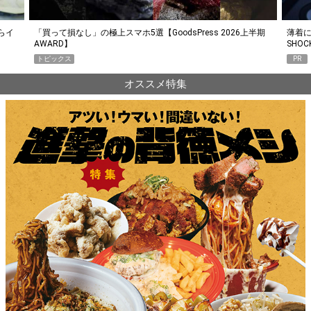
らイ
「買って損なし」の極上スマホ5選【GoodsPress 2026上半期
薄着に
AWARD】
SHO
トピックス
PR
オススメ特集