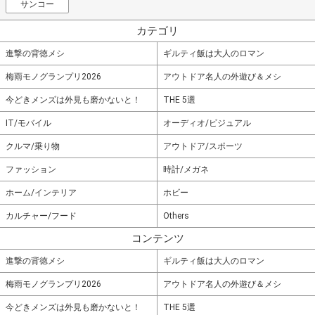
サンコー
カテゴリ
進撃の背徳メシ
ギルティ飯は大人のロマン
梅雨モノグランプリ2026
アウトドア名人の外遊び＆メシ
今どきメンズは外見も磨かないと！
THE 5選
IT/モバイル
オーディオ/ビジュアル
クルマ/乗り物
アウトドア/スポーツ
ファッション
時計/メガネ
ホーム/インテリア
ホビー
カルチャー/フード
Others
コンテンツ
進撃の背徳メシ
ギルティ飯は大人のロマン
梅雨モノグランプリ2026
アウトドア名人の外遊び＆メシ
今どきメンズは外見も磨かないと！
THE 5選