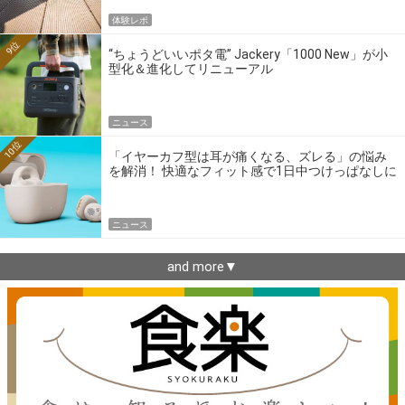
体験レポ
9位
“ちょうどいいポタ電” Jackery「1000 New」が小
型化＆進化してリニューアル
ニュース
10位
「イヤーカフ型は耳が痛くなる、ズレる」の悩み
を解消！ 快適なフィット感で1日中つけっぱなしに
できるゼンハイザー最新作
ニュース
and more▼