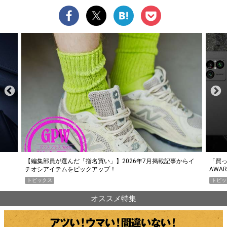
らイ
「買って損なし」の極上スマホ5選【GoodsPress 2026上半期
薄着に
AWARD】
SHO
トピックス
PR
オススメ特集