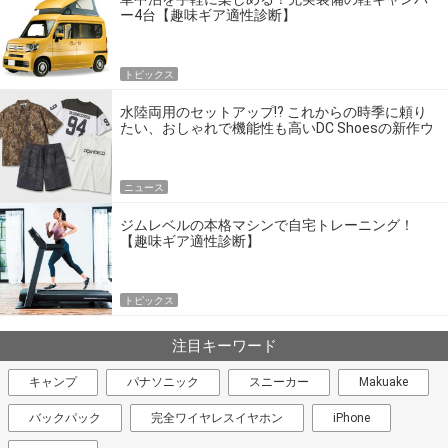
ー4台【趣味ギア適性診断】
トピックス
水陸両用のセットアップ!? これからの時季に頼り
たい、おしゃれで機能性も高いDC Shoesの新作ウ
エア
ニュース
ジムレベルの本格マシンで自宅トレーニング！
【趣味ギア適性診断】
トピックス
注目キーワード
キャンプ
パナソニック
スニーカー
Makuake
バックパック
完全ワイヤレスイヤホン
iPhone