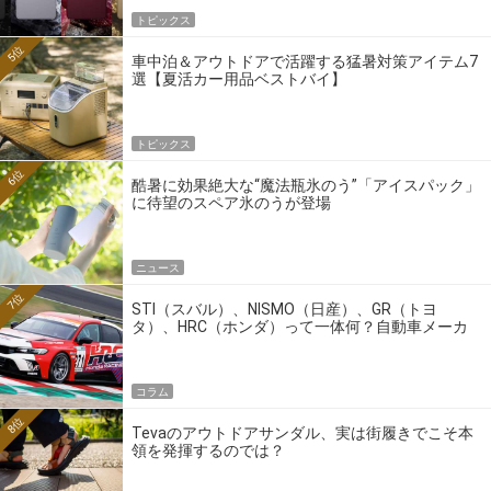
トピックス
5位
車中泊＆アウトドアで活躍する猛暑対策アイテム7
選【夏活カー用品ベストバイ】
トピックス
6位
酷暑に効果絶大な“魔法瓶氷のう”「アイスパック」
に待望のスペア氷のうが登場
ニュース
7位
STI（スバル）、NISMO（日産）、GR（トヨ
タ）、HRC（ホンダ）って一体何？自動車メーカ
ーの4大ワークスブランドを探る
コラム
8位
Tevaのアウトドアサンダル、実は街履きでこそ本
領を発揮するのでは？