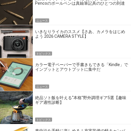
Pencoのボールペンは真鍮筆記具のひとつの到達
点だ
ニュース
いきなりライカのススメ【さあ、カメラをはじめ
よう 2026 CAMERA STYLE】
トピックス
カラー電子ペーパーで手書きもできる「Kindle」で
インプットとアウトプットに集中だ
ニュース
絶品ソト飯を叶える“本格”野外調理ギア5選【趣味
ギア適性診断】
トピックス
車中泊を手軽に楽しめる！充実装備の軽キャンパ