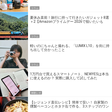
コラム
夏休み直前！旅行に持って行きたいガジェット8選
＋2【Amazonプライムデー 2026で狙いたいも
の】
コラム
軽いのにちゃんと撮れる。「LUMIX L10」を街に持
ち出して分かったこと
コラム
1万円台で買えるスマートノート、NEWYESは本当
に使えるのか？ 実際に購入して試してみた
体験レポ
【レジェンド直伝レシピ】簡単で旨い！ 自家製の
燻製ベーコンとホタテ缶で作る、3ステップのワン
パン飯