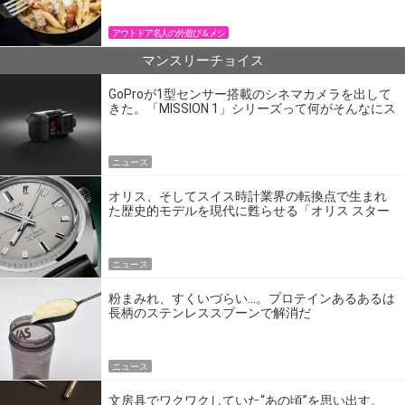
アウトドア名人の外遊び＆メシ
マンスリーチョイス
GoProが1型センサー搭載のシネマカメラを出して
きた。「MISSION 1」シリーズって何がそんなにス
ゴいの？
ニュース
オリス、そしてスイス時計業界の転換点で生まれ
た歴史的モデルを現代に甦らせる「オリス スター
エディション」
ニュース
粉まみれ、すくいづらい…。プロテインあるあるは
長柄のステンレススプーンで解消だ
ニュース
文房具でワクワクしていた“あの頃”を思い出す。