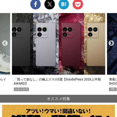
らイ
「買って損なし」の極上スマホ5選【GoodsPress 2026上半期
薄着に
AWARD】
SHO
トピックス
PR
オススメ特集