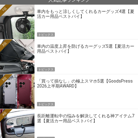
人気記事ランキング
1位
車内をもっと涼しくしてくれるカーグッズ4選【夏
活カー用品ベストバイ】
トピックス
2位
車内の温度上昇を防げるカーグッズ5選【夏活カー
用品ベストバイ】
トピックス
3位
「買って損なし」の極上スマホ5選【GoodsPress
2026上半期AWARD】
トピックス
4位
長距離運転中の悩みを解決してくれる神アイテム7
選【夏活カー用品ベストバイ】