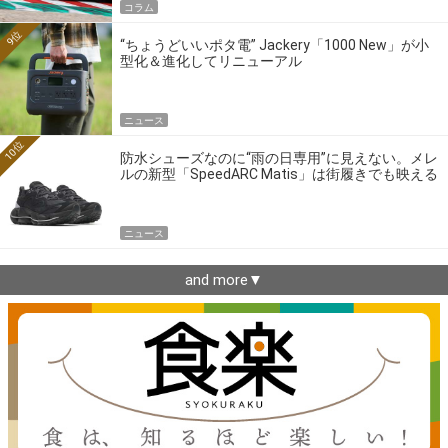
コラム
9位
“ちょうどいいポタ電” Jackery「1000 New」が小
型化＆進化してリニューアル
ニュース
10位
防水シューズなのに“雨の日専用”に見えない。メレ
ルの新型「SpeedARC Matis」は街履きでも映える
ニュース
and more▼