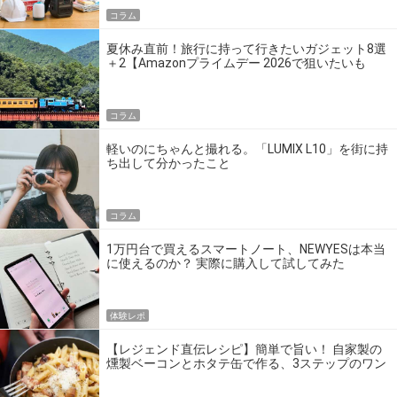
コラム
夏休み直前！旅行に持って行きたいガジェット8選
＋2【Amazonプライムデー 2026で狙いたいも
の】
コラム
軽いのにちゃんと撮れる。「LUMIX L10」を街に持
ち出して分かったこと
コラム
1万円台で買えるスマートノート、NEWYESは本当
に使えるのか？ 実際に購入して試してみた
体験レポ
【レジェンド直伝レシピ】簡単で旨い！ 自家製の
燻製ベーコンとホタテ缶で作る、3ステップのワン
パン飯