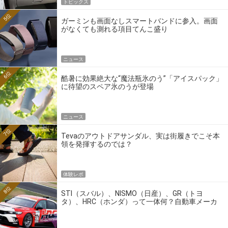
トピックス
5位
ガーミンも画面なしスマートバンドに参入。画面
がなくても測れる項目てんこ盛り
ニュース
6位
酷暑に効果絶大な“魔法瓶氷のう”「アイスパック」
に待望のスペア氷のうが登場
ニュース
7位
Tevaのアウトドアサンダル、実は街履きでこそ本
領を発揮するのでは？
体験レポ
8位
STI（スバル）、NISMO（日産）、GR（トヨ
タ）、HRC（ホンダ）って一体何？自動車メーカ
ーの4大ワークスブランドを探る