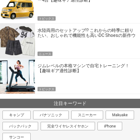
ー4台【趣味ギア適性診断】
トピックス
水陸両用のセットアップ!? これからの時季に頼り
たい、おしゃれで機能性も高いDC Shoesの新作ウ
エア
ニュース
ジムレベルの本格マシンで自宅トレーニング！
【趣味ギア適性診断】
トピックス
注目キーワード
キャンプ
パナソニック
スニーカー
Makuake
バックパック
完全ワイヤレスイヤホン
iPhone
サンコー