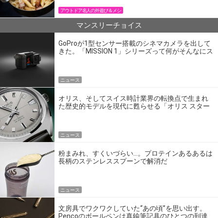
アウトドア名人の外遊び＆メシ
マンスリーチョイス
GoProが1型センサー搭載のシネマカメラを出して
きた。「MISSION 1」シリーズって何がそんなにス
ゴいの？
ニュース
オリス、そしてスイス時計業界の転換点で生まれ
た歴史的モデルを現代に甦らせる「オリス スター
エディション」
ニュース
粉まみれ、すくいづらい…。プロテインあるあるは
長柄のステンレススプーンで解消だ
ニュース
文房具でワクワクしていた“あの頃”を思い出す。
Pencoのボールペンは真鍮筆記具のひとつの到達