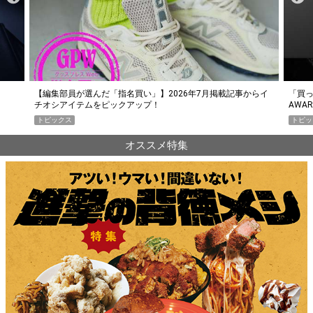
らイ
「買って損なし」の極上スマホ5選【GoodsPress 2026上半期
薄着に
AWARD】
SHO
トピックス
PR
オススメ特集