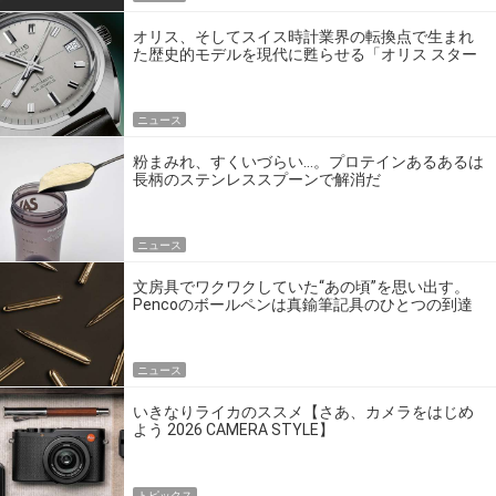
オリス、そしてスイス時計業界の転換点で生まれ
た歴史的モデルを現代に甦らせる「オリス スター
エディション」
ニュース
粉まみれ、すくいづらい…。プロテインあるあるは
長柄のステンレススプーンで解消だ
ニュース
文房具でワクワクしていた“あの頃”を思い出す。
Pencoのボールペンは真鍮筆記具のひとつの到達
点だ
ニュース
いきなりライカのススメ【さあ、カメラをはじめ
よう 2026 CAMERA STYLE】
トピックス