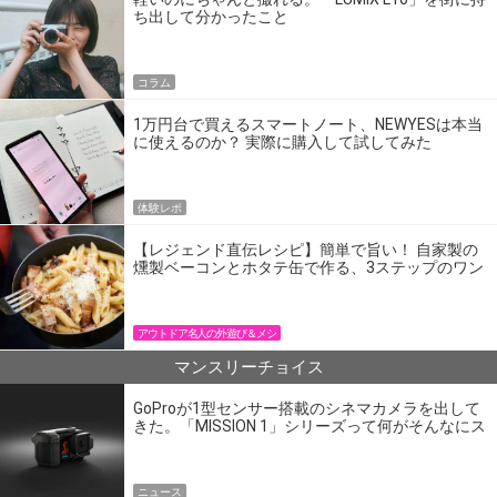
ち出して分かったこと
コラム
1万円台で買えるスマートノート、NEWYESは本当
に使えるのか？ 実際に購入して試してみた
体験レポ
【レジェンド直伝レシピ】簡単で旨い！ 自家製の
燻製ベーコンとホタテ缶で作る、3ステップのワン
パン飯
アウトドア名人の外遊び＆メシ
マンスリーチョイス
GoProが1型センサー搭載のシネマカメラを出して
きた。「MISSION 1」シリーズって何がそんなにス
ゴいの？
ニュース