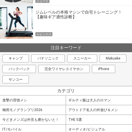
ニュース
ジムレベルの本格マシンで自宅トレーニング！
【趣味ギア適性診断】
トピックス
注目キーワード
キャンプ
パナソニック
スニーカー
Makuake
バックパック
完全ワイヤレスイヤホン
iPhone
サンコー
カテゴリ
進撃の背徳メシ
ギルティ飯は大人のロマン
梅雨モノグランプリ2026
アウトドア名人の外遊び＆メシ
今どきメンズは外見も磨かないと！
THE 5選
IT/モバイル
オーディオ/ビジュアル