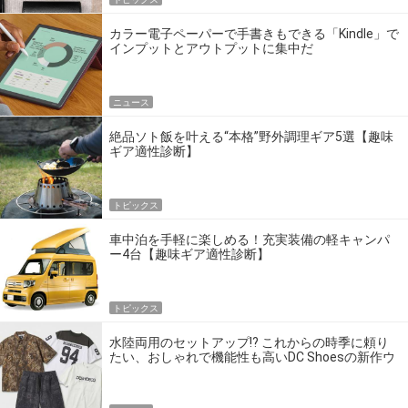
カラー電子ペーパーで手書きもできる「Kindle」で
インプットとアウトプットに集中だ
ニュース
絶品ソト飯を叶える“本格”野外調理ギア5選【趣味
ギア適性診断】
トピックス
車中泊を手軽に楽しめる！充実装備の軽キャンパ
ー4台【趣味ギア適性診断】
トピックス
水陸両用のセットアップ!? これからの時季に頼り
たい、おしゃれで機能性も高いDC Shoesの新作ウ
エア