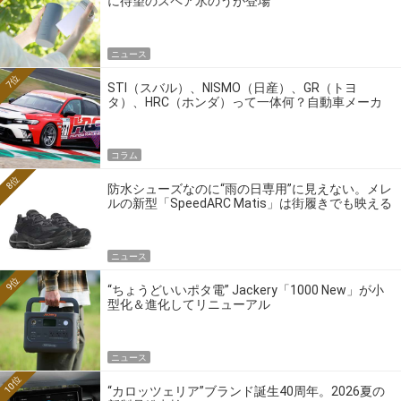
に待望のスペア氷のうが登場
ニュース
7位
STI（スバル）、NISMO（日産）、GR（トヨ
タ）、HRC（ホンダ）って一体何？自動車メーカ
ーの4大ワークスブランドを探る
コラム
8位
防水シューズなのに“雨の日専用”に見えない。メレ
ルの新型「SpeedARC Matis」は街履きでも映える
ニュース
9位
“ちょうどいいポタ電” Jackery「1000 New」が小
型化＆進化してリニューアル
ニュース
10位
“カロッツェリア”ブランド誕生40周年。2026夏の