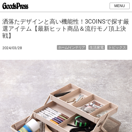
MENU
洒落たデザインと高い機能性！3COINSで探す厳
選アイテム【最新ヒット商品＆流行モノ頂上決
戦】
ホーム/インテリア
生活家電
トピックス
2024/03/28