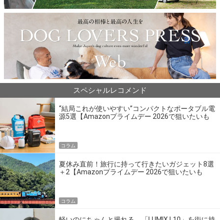
スペシャルレコメンド
“結局これが使いやすい”コンパクトなポータブル電
源5選【Amazonプライムデー 2026で狙いたいも
の】
コラム
夏休み直前！旅行に持って行きたいガジェット8選
＋2【Amazonプライムデー 2026で狙いたいも
の】
コラム
軽いのにちゃんと撮れる。「LUMIX L10」を街に持